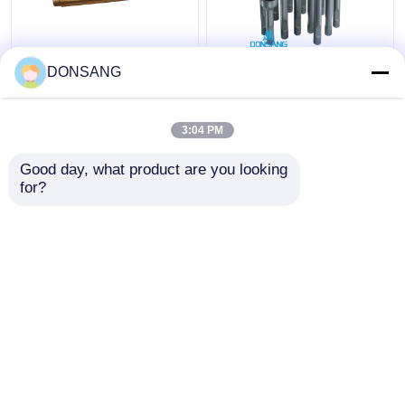
Moil Point Hydraulic
Pahat Pemecah Batu
DONSANG
Rock Hammer Tool
Hidraulik Tumpul
135mm Diameter
42Crmo 135mm Dia
Hydraulic Breaker
Pahat Bagian Palu
3:04 PM
Chisel untuk Penjualan
Hidraulik DS8C
Harga terbaik
Harga terbaik
DS8C
Good day, what product are you looking 
for?
Hubungi kami
Hubungi kami
Lihat Lebih
Rumah
Tentang kita
Hubungi kami
Desktop Site
Sitemap
Privacy Policy