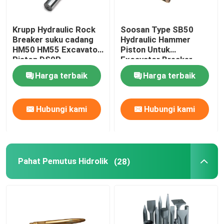
Krupp Hydraulic Rock
Soosan Type SB50
Breaker suku cadang
Hydraulic Hammer
HM50 HM55 Excavator
Piston Untuk
Piston DS9P
Excavator Breaker
DS9P
Harga terbaik
Harga terbaik
Hubungi kami
Hubungi kami
Pahat Pemutus Hidrolik
(28)