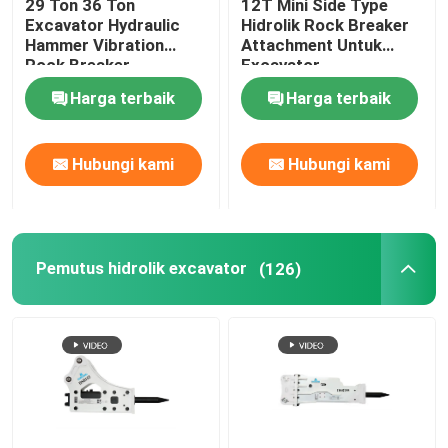
29 Ton 36 Ton
12T Mini Side Type
Excavator Hydraulic
Hidrolik Rock Breaker
Hammer Vibration
Attachment Untuk
Bagian Pemutus Hidrolik
Rock Breaker
Excavator
Attachment
Harga terbaik
Harga terbaik
Bucket Penghancur Excavator
Hubungi kami
Hubungi kami
penghancur beton
Pulverizer Hidrolik
Pemutus hidrolik excavator
(126)
Grapple Excavator
Mesin Ekskavator Bekas