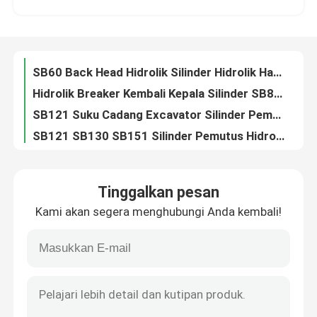
SB60 Back Head Hidrolik Silinder Hidrolik Hammer Parts
Hidrolik Breaker Kembali Kepala Silinder SB81 Hidrolik Rock Breaker Parts
Tentang kami
SB121 Suku Cadang Excavator Silinder Pemutus Hidraulik Kepala Belakang
SB121 SB130 SB151 Silinder Pemutus Hidrolik Suku Cadang
Tur Pabrik
42CrMo HB20G Hidrolik Breaker Cylinder Suku Cadang Hidrolik Breaker
Silinder Pemutus Hidraulik Excavator HB30G Silinder Gas Kepala Belakang
Kontrol kualitas
Hidrolik Breaker Front Head Cylinder SB40 Soosan Breaker Parts
SB35 SB43 Silinder pemutus hidraulik 20CrMo 42CrMo Silinder kepala depan DS13C
Hubungi kami
Silinder Pemutus Hidraulik SB45 Silinder Gas Kepala Depan Berkualitas Tinggi
Tinggalkan pesan
Bagian depan silinder pemutus hidrolik SB50 Bagian ganti pemutus batu DS13C
Kami akan segera menghubungi Anda kembali!
Silinder Pemutus Hidraulik SB81 Silinder Gas Kepala Depan Berkualitas Tinggi
Permintaan Penawaran
Silinder Pemutus Hidraulik SB121 Silinder Gas Kepala Depan Kualitas Tinggi
SB131 Bagian depan silinder pemutus hidraulik Bagian ganti palu hidraulik DS13C
Pemecah Batu Hidrolik
Silinder kepala depan hidrolik SB151 Silinder cadangan palu hidrolik DS13C
HB20G Hydraulic Breaker Front Head Cylinder Hydraulic Breaker Spare DS13C
Pemutus hidrolik excavator