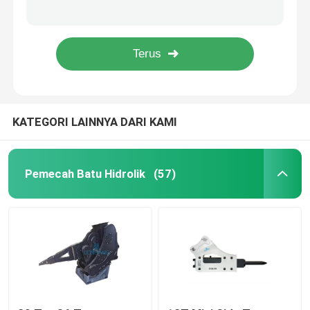
HB30G Silinder pemutus hidraulik Kepala depan Silinder 150Mm Diameter DS13C
Diameter 68mm SB40 Hydraulic Breaker Cylinder CE ISO9001 Persetujuan
Pemutus Palu Hidrolik
75mm Dia SB43 Hidrolik Breaker Cylinder Saja Dan Assy Disesuaikan
Hidrolik Rock Breaker SB45 Cylinder Untuk Pemutus Hidrolik
Piston Pemutus Hidrolik
KATEGORI LAINNYA DARI KAMI
Pahat Pemutus Hidrolik
Segel Pemutus
Pemecah Batu Hidrolik
(57)
Baut Pemutus
Semak Hidrolik
Silinder Pemutus Hidraulik