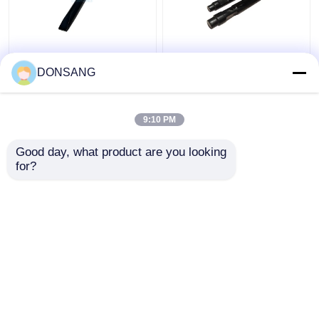
40Cr 42Cr 180mm
Pemutus Hidraulik
Hydraulic Rock
42CrMo 175mm Pahat
DONSANG
Hammer Wedge Chisel
Pemutus Hidraulik Bit
Untuk Bagian Hydraulic
Palu Batu Hidraulik
Breaker DS8C
DS86
9:10 PM
Harga terbaik
Harga terbaik
Good day, what product are you looking 
for?
Hubungi kami
Hubungi kami
Lihat Lebih
Rumah
Tentang kita
Hubungi kami
Desktop Site
Sitemap
Privacy Policy