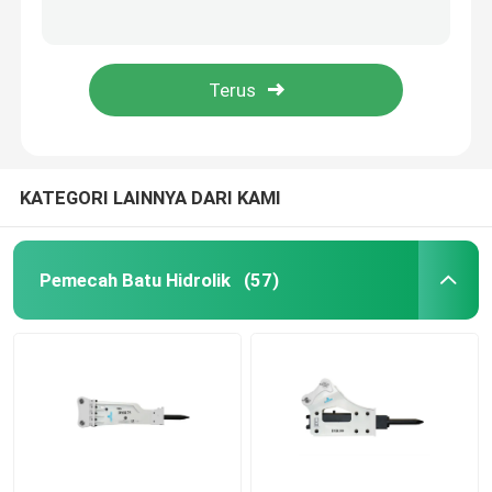
HB30G Silinder pemutus hidraulik Kepala depan Silinder 150Mm Diameter DS13C
Diameter 68mm SB40 Hydraulic Breaker Cylinder CE ISO9001 Persetujuan
Pemutus Palu Hidrolik
75mm Dia SB43 Hidrolik Breaker Cylinder Saja Dan Assy Disesuaikan
Hidrolik Rock Breaker SB45 Cylinder Untuk Pemutus Hidrolik
Piston Pemutus Hidrolik
Pahat Pemutus Hidrolik
KATEGORI LAINNYA DARI KAMI
Segel Pemutus
Pemecah Batu Hidrolik
(57)
Baut Pemutus
Semak Hidrolik
Silinder Pemutus Hidraulik