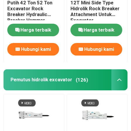
Putih 42 Ton 52 Ton
12T Mini Side Type
Excavator Rock
Hidrolik Rock Breaker
Bagian Pemutus Hidrolik
Breaker Hydraulic
Attachment Untuk
Breaker Hammer
Excavator
Harga terbaik
Harga terbaik
Bucket Penghancur Excavator
Hubungi kami
Hubungi kami
penghancur beton
Pulverizer Hidrolik
Pemutus hidrolik excavator
(126)
Grapple Excavator
Mesin Ekskavator Bekas