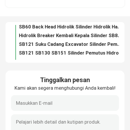
SB60 Back Head Hidrolik Silinder Hidrolik Hammer Parts
Hidrolik Breaker Kembali Kepala Silinder SB81 Hidrolik Rock Breaker Parts
Tentang kami
SB121 Suku Cadang Excavator Silinder Pemutus Hidraulik Kepala Belakang
SB121 SB130 SB151 Silinder Pemutus Hidrolik Suku Cadang
Tur Pabrik
42CrMo HB20G Hidrolik Breaker Cylinder Suku Cadang Hidrolik Breaker
Silinder Pemutus Hidraulik Excavator HB30G Silinder Gas Kepala Belakang
Kontrol kualitas
Hidrolik Breaker Front Head Cylinder SB40 Soosan Breaker Parts
SB35 SB43 Silinder pemutus hidraulik 20CrMo 42CrMo Silinder kepala depan DS13C
Hubungi kami
Silinder Pemutus Hidraulik SB45 Silinder Gas Kepala Depan Berkualitas Tinggi
Tinggalkan pesan
Bagian depan silinder pemutus hidrolik SB50 Bagian ganti pemutus batu DS13C
Kami akan segera menghubungi Anda kembali!
Permintaan Penawaran
Silinder Pemutus Hidraulik SB81 Silinder Gas Kepala Depan Berkualitas Tinggi
Silinder Pemutus Hidraulik SB121 Silinder Gas Kepala Depan Kualitas Tinggi
SB131 Bagian depan silinder pemutus hidraulik Bagian ganti palu hidraulik DS13C
Pemecah Batu Hidrolik
Silinder kepala depan hidrolik SB151 Silinder cadangan palu hidrolik DS13C
HB20G Hydraulic Breaker Front Head Cylinder Hydraulic Breaker Spare DS13C
Pemutus hidrolik excavator