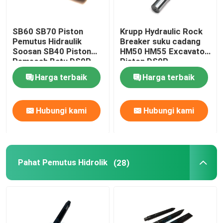
SB60 SB70 Piston
Krupp Hydraulic Rock
Pemutus Hidraulik
Breaker suku cadang
Soosan SB40 Piston
HM50 HM55 Excavator
Pemecah Batu DS9P
Piston DS9P
Harga terbaik
Harga terbaik
Hubungi kami
Hubungi kami
Pahat Pemutus Hidrolik
(28)