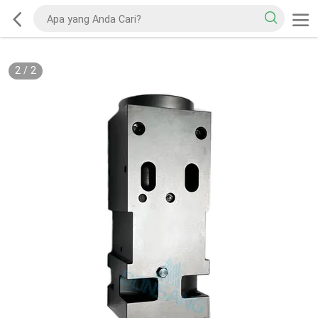
2
/
2