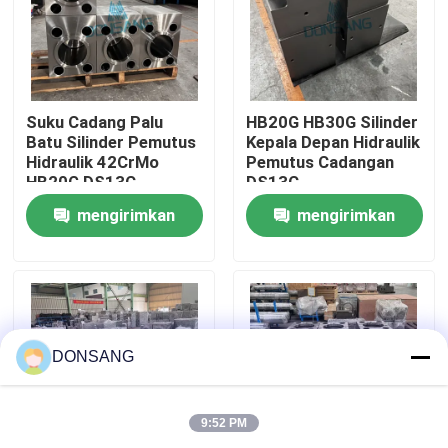
Tentang kami
Tur Pabrik
Suku Cadang Palu
HB20G HB30G Silinder
Batu Silinder Pemutus
Kepala Depan Hidraulik
Hidraulik 42CrMo
Pemutus Cadangan
HB20G DS13C
DS13C
Kontrol kualitas
mengirimkan
mengirimkan
Hubungi kami
permintaan
permintaan
Permintaan Penawaran
DONSANG
Pemecah Batu Hidrolik
9:52 PM
Pemutus hidrolik excavator