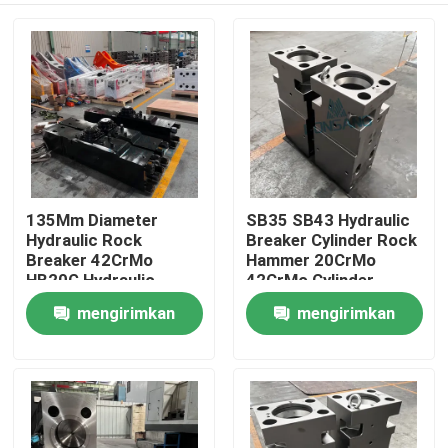
135Mm Diameter
SB35 SB43 Hydraulic
Hydraulic Rock
Breaker Cylinder Rock
Breaker 42CrMo
Hammer 20CrMo
HB20G Hydraulic
42CrMo Cylinder
Breaker Cylinder Rock
Kepala Depan DS13C
mengirimkan
mengirimkan
Rumah
DS13C Hammer
Bagian-bagian suku
permintaan
permintaan
cadang
Produk
Tampilan VR