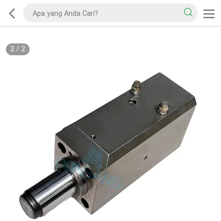
2
/
2