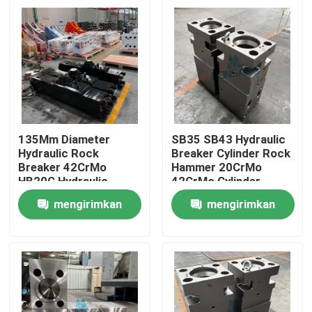
135Mm Diameter
SB35 SB43 Hydraulic
Hydraulic Rock
Breaker Cylinder Rock
Breaker 42CrMo
Hammer 20CrMo
HB20G Hydraulic
42CrMo Cylinder
Breaker Cylinder Rock
Kepala Depan DS13C
mengirimkan
mengirimkan
DS13C Hammer
Rumah
Bagian-bagian suku
permintaan
permintaan
cadang
Produk
Tampilan VR