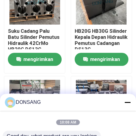
Tentang kami
Suku Cadang Palu
HB20G HB30G Silinder
Tur Pabrik
Batu Silinder Pemutus
Kepala Depan Hidraulik
Hidraulik 42CrMo
Pemutus Cadangan
HB20G DS13C
DS13C
Kontrol kualitas
mengirimkan
mengirimkan
permintaan
permintaan
Hubungi kami
Permintaan Penawaran
DONSANG
Pemecah Batu Hidrolik
10:08 AM
Pemutus hidrolik excavator