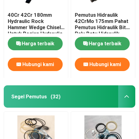
40Cr 42Cr 180mm
Pemutus Hidraulik
Hydraulic Rock
42CrMo 175mm Pahat
Hammer Wedge Chisel
Pemutus Hidraulik Bit
Untuk Bagian Hydraulic
Palu Batu Hidraulik
Breaker DS8C
DS86
Harga terbaik
Harga terbaik
Hubungi kami
Hubungi kami
Segel Pemutus
(32)