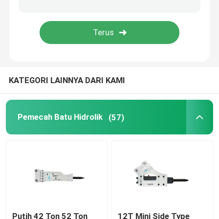
Bagian Pemutus Hidrolik
Bucket Penghancur Excavator
KATEGORI LAINNYA DARI KAMI
penghancur beton
Pulverizer Hidrolik
Pemecah Batu Hidrolik
(57)
Grapple Excavator
Mesin Ekskavator Bekas
Putih 42 Ton 52 Ton
12T Mini Side Type