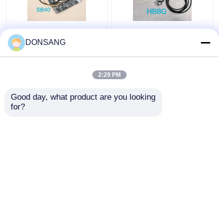
Kit Segel Pemutus
HB8G Jack Hammer
Hidraulik Biru Kuning
Seal Kit Diameter
DONSANG
SB40 Kit Segel
90mm Hidrolik Piston
Pemecah Batu
Seal Kit
2:29 PM
Harga terbaik
Harga terbaik
Good day, what product are you looking 
for?
Hubungi kami
Hubungi kami
Lihat Lebih
Rumah
Tentang kita
Hubungi kami
Desktop Site
Sitemap
Privacy Policy