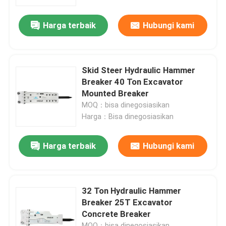
Harga terbaik
Hubungi kami
Tentang kami
Tur Pabrik
Skid Steer Hydraulic Hammer
Breaker 40 Ton Excavator
Kontrol kualitas
Mounted Breaker
MOQ：bisa dinegosiasikan
Harga：Bisa dinegosiasikan
Hubungi kami
Harga terbaik
Hubungi kami
Permintaan Penawaran
Pemecah Batu Hidrolik
32 Ton Hydraulic Hammer
Breaker 25T Excavator
Concrete Breaker
Pemutus hidrolik excavator
MOQ：bisa dinegosiasikan