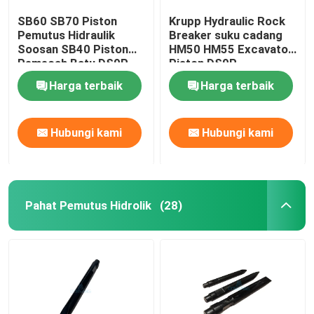
SB60 SB70 Piston
Krupp Hydraulic Rock
Pemutus Hidraulik
Breaker suku cadang
Soosan SB40 Piston
HM50 HM55 Excavator
Pemecah Batu DS9P
Piston DS9P
Harga terbaik
Harga terbaik
Hubungi kami
Hubungi kami
Pahat Pemutus Hidrolik
(28)