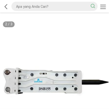
2
/
3