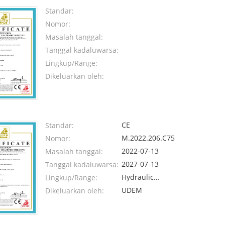
Standar:
Nomor:
Masalah tanggal:
Tanggal kadaluwarsa:
Lingkup/Range:
Dikeluarkan oleh:
CE
Standar:
M.2022.206.C75596
Nomor:
2022-07-13
Masalah tanggal:
2027-07-13
Tanggal kadaluwarsa:
Hydraulic
Lingkup/Range:
Pulverizer
UDEM
Dikeluarkan oleh: