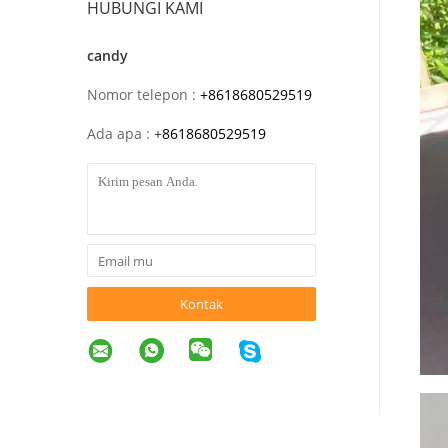
HUBUNGI KAMI
candy
Nomor telepon :
+8618680529519
Ada apa :
+
8618680529519
Kontak