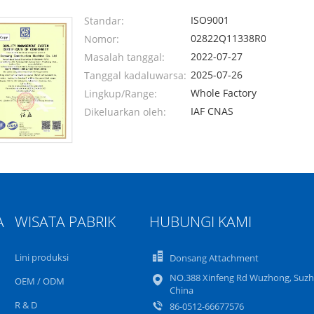
ISO9001
Standar:
02822Q11338R0S
Nomor:
2022-07-27
Masalah tanggal:
2025-07-26
Tanggal kadaluwarsa:
Whole Factory
Lingkup/Range:
IAF CNAS
Dikeluarkan oleh:
A
WISATA PABRIK
HUBUNGI KAMI
Lini produksi
Donsang Attachment
NO.388 Xinfeng Rd Wuzhong, Suzh
OEM / ODM
China
R & D
86-0512-66677576