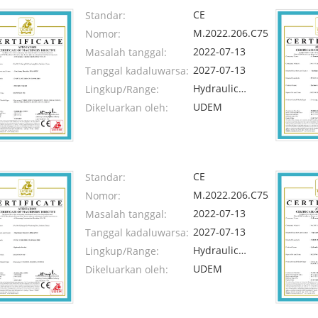
CE
Standar:
M.2022.206.C75593
Nomor:
2022-07-13
Masalah tanggal:
2027-07-13
Tanggal kadaluwarsa:
Hydraulic
Lingkup/Range:
Breaker
UDEM
Dikeluarkan oleh:
CE
Standar:
M.2022.206.C75594
Nomor:
2022-07-13
Masalah tanggal:
2027-07-13
Tanggal kadaluwarsa:
Hydraulic
Lingkup/Range:
Bucket
UDEM
Dikeluarkan oleh: