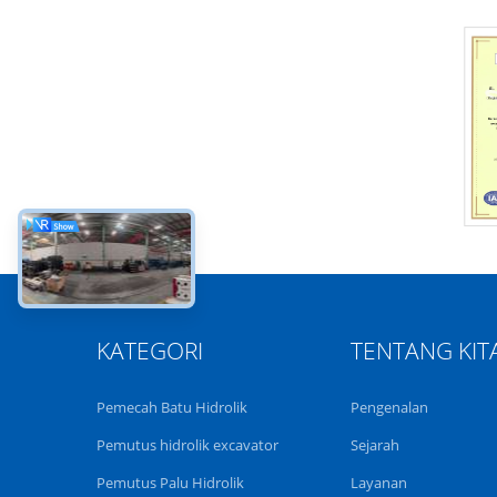
KATEGORI
TENTANG KIT
Pemecah Batu Hidrolik
Pengenalan
Pemutus hidrolik excavator
Sejarah
Pemutus Palu Hidrolik
Layanan