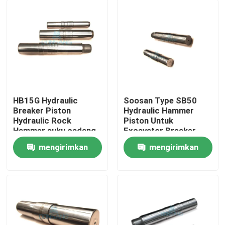
HB15G Hydraulic
Soosan Type SB50
Breaker Piston
Hydraulic Hammer
Hydraulic Rock
Piston Untuk
Hammer suku cadang
Excavator Breaker
Piston DS9P untuk
DS9P
mengirimkan
mengirimkan
dijual
Rumah
permintaan
permintaan
Produk
Tampilan VR