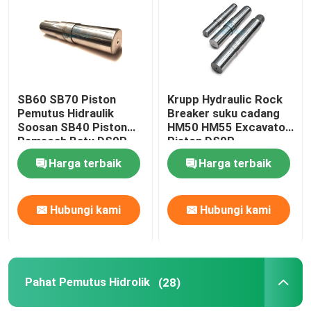
Pemutus Palu Hidrolik
Piston Pemutus Hidrolik
SB60 SB70 Piston
Krupp Hydraulic Rock
Pemutus Hidraulik
Breaker suku cadang
Pahat Pemutus Hidrolik
Soosan SB40 Piston
HM50 HM55 Excavator
Pemecah Batu DS9P
Piston DS9P
Harga terbaik
Harga terbaik
Segel Pemutus
Hubungi kami
Hubungi kami
Baut Pemutus
Semak Hidrolik
Pahat Pemutus Hidrolik
(28)
Silinder Pemutus Hidraulik