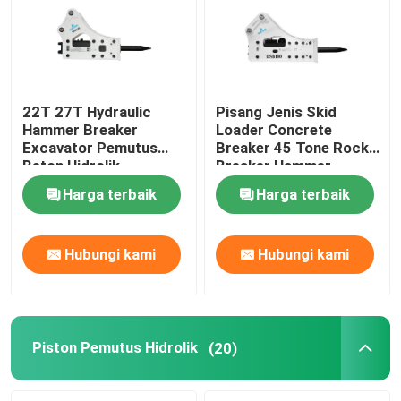
Tentang kami
Tur Pabrik
22T 27T Hydraulic
Pisang Jenis Skid
Hammer Breaker
Loader Concrete
Excavator Pemutus
Breaker 45 Tone Rock
Kontrol kualitas
Beton Hidrolik
Breaker Hammer
Harga terbaik
Harga terbaik
Hubungi kami
Hubungi kami
Hubungi kami
Permintaan Penawaran
Pemecah Batu Hidrolik
Piston Pemutus Hidrolik
(20)
Pemutus hidrolik excavator