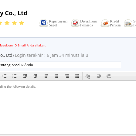
 Co., Ltd
Kepercayaan
Diverifikasi
Kredit
S
Segel
Pemasok
Periksa
P
mail
asukkan ID Email Anda silakan.
., Ltd)
Login terakhir : 6 jam 34 minuts lalu