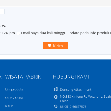
aks.
tu 24 jam.
Email saya dua kali minggu update pada info produk
A
WISATA PABRIK
HUBUNGI KAMI
Lini produksi
Donsang Attachment
NO.388 Xinfeng Rd Wuzhong, Suzh
OEM / ODM
China
R & D
86-0512-66677576