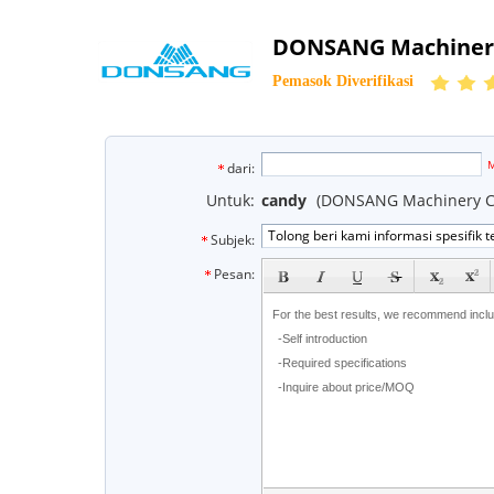
DONSANG Machinery
Pemasok Diverifikasi
e
M
dari:
Untuk:
candy
(DONSANG Machinery Co
Subjek:
subject
Pesan: