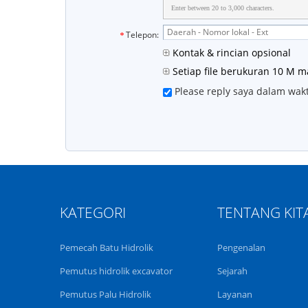
Enter between 20 to 3,000 characters.
Telepon:
Kontak & rincian opsional
Setiap file berukuran 10 M m
Please reply saya dalam wak
KATEGORI
TENTANG KIT
Pemecah Batu Hidrolik
Pengenalan
Pemutus hidrolik excavator
Sejarah
Pemutus Palu Hidrolik
Layanan