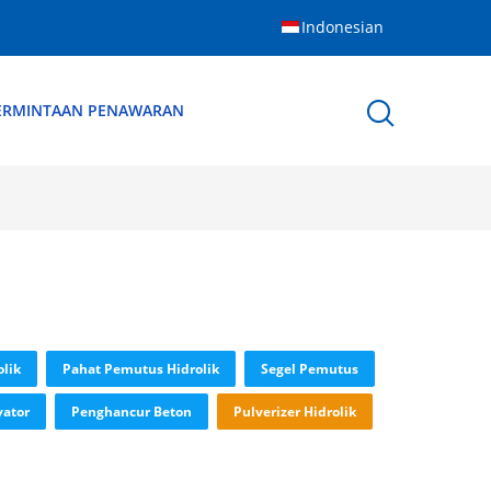
Indonesian
ERMINTAAN PENAWARAN
lik
Pahat Pemutus Hidrolik
Segel Pemutus
vator
Penghancur Beton
Pulverizer Hidrolik