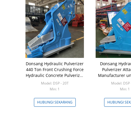
Donsang Hydraulic Pulverizer
Donsang Hydrau
440 Ton Front Crushing Force
Pulverizer At
Hydraulic Concrete Pulverizer
Manufacturer un
Cocok 20 Ton Mini Excavator
Ton Excav
Model: DSP - 20T
Model: DSP 
Min: 1
Min: 1
HUBUNGI SEKARANG
HUBUNGI SE