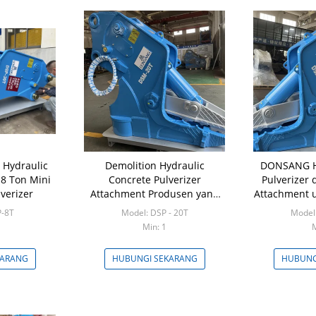
Hydraulic
Demolition Hydraulic
DONSANG Hy
 8 Ton Mini
Concrete Pulverizer
Pulverizer
verizer
Attachment Produsen yang
Attachment u
cocok 20 - 30 Ton Excavator
Ex
P-8T
Model: DSP - 20T
Model:
Min: 1
M
KARANG
HUBUNGI SEKARANG
HUBUNG