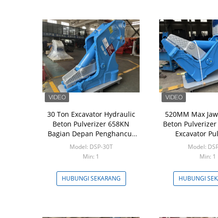
30 Ton Excavator Hydraulic
520MM Max Jaw 
Beton Pulverizer 658KN
Beton Pulverizer
Bagian Depan Penghancur
Excavator Pul
Kekuatan
Model: DSP-30T
Model: DS
Min: 1
Min: 1
HUBUNGI SEKARANG
HUBUNGI SE