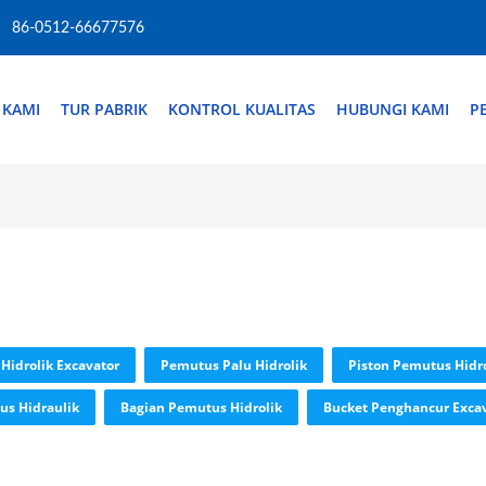
86-0512-66677576
 KAMI
TUR PABRIK
KONTROL KUALITAS
HUBUNGI KAMI
P
Hidrolik Excavator
Pemutus Palu Hidrolik
Piston Pemutus Hidro
us Hidraulik
Bagian Pemutus Hidrolik
Bucket Penghancur Exca