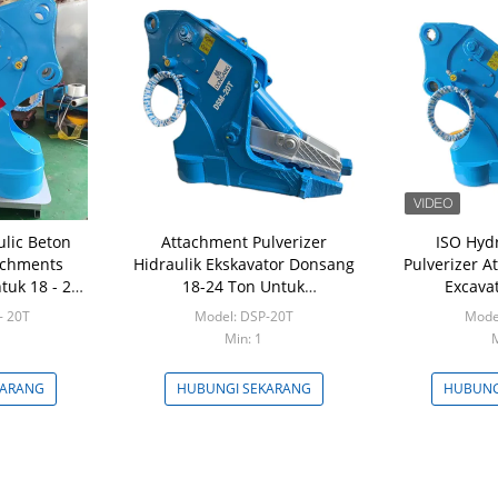
lic Beton
Attachment Pulverizer
ISO Hyd
tachments
Hidraulik Ekskavator Donsang
Pulverizer 
tuk 18 - 20
18-24 Ton Untuk
Excava
ator
Pembongkaran Beton
- 20T
Model: DSP-20T
Mode
Min: 1
M
KARANG
HUBUNGI SEKARANG
HUBUNG