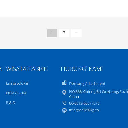
1
2
»
A
WISATA PABRIK
HUBUNGI KAMI
Lini produksi
Donsang Attachment
NO.388 Xinfeng Rd Wuzhong, Suzh
OEM / ODM
China
R & D
86-0512-66677576
info@donsang.cn