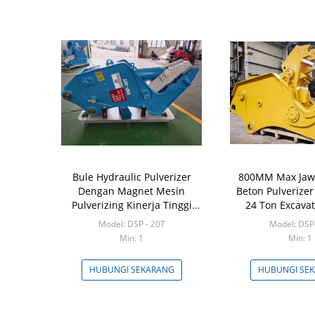
Bule Hydraulic Pulverizer
800MM Max Jaw 
Dengan Magnet Mesin
Beton Pulverizer
Pulverizing Kinerja Tinggi
24 Ton Excava
Untuk 20 Ton Excavator
Demolit
Model: DSP - 20T
Model: DSP
Min: 1
Min: 1
HUBUNGI SEKARANG
HUBUNGI SE