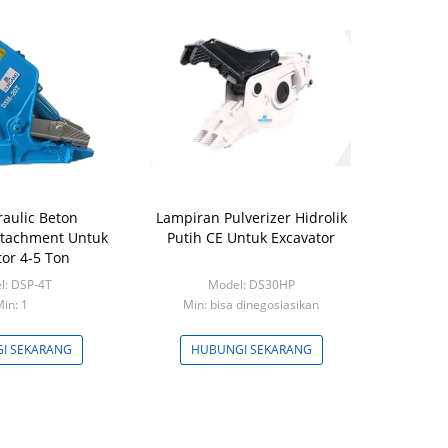
raulic Beton
Lampiran Pulverizer Hidrolik
Attachment Untuk
Putih CE Untuk Excavator
tor 4-5 Ton
l: DSP-4T
Model: DS30HP
in: 1
Min: bisa dinegosiasikan
I SEKARANG
HUBUNGI SEKARANG