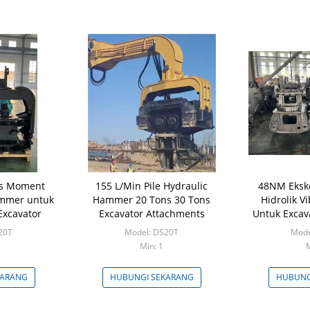
is Moment
155 L/Min Pile Hydraulic
48NM Eksk
ammer untuk
Hammer 20 Tons 30 Tons
Hidrolik Vi
Excavator
Excavator Attachments
Untuk Excav
20T
Model: DS20T
Mode
Min: 1
M
KARANG
HUBUNGI SEKARANG
HUBUNG