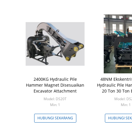
2400KG Hydraulic Pile
48NM Ekskentr
Hammer Magnet Disesuaikan
Hydraulic Pile H
Excavator Attachment
20 Ton 30 Ton 
Model: DS20T
Model: DS
Min: 1
Min: 1
HUBUNGI SEKARANG
HUBUNGI SE