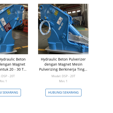
draulic Beton
Hydraulic Beton Pulverizer
 dengan Magnet
dengan Magnet Mesin
ntuk 20 - 30 Ton
Pulverizing Berkinerja Tinggi
cavator
Cocok 18 - 20 Ton Excavator
 DSP - 20T
Model: DSP - 20T
in: 1
Min: 1
I SEKARANG
HUBUNGI SEKARANG