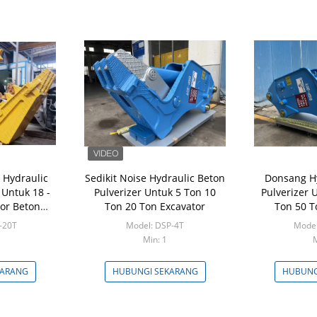
Hydraulic
Sedikit Noise Hydraulic Beton
Donsang Hy
 Untuk 18 -
Pulverizer Untuk 5 Ton 10
Pulverizer 
tor Beton
Ton 20 Ton Excavator
Ton 50 T
ion
-20T
Model: DSP-4T
Model
Min: 1
M
KARANG
HUBUNGI SEKARANG
HUBUNG