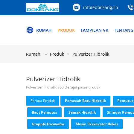
info@donsang.cn
RUMAH
PRODUK
TAMPILAN VR
TENTANG
Rumah
Produk
Pulverizer Hidrolik
Pulverizer Hidrolik
Pulverizer Hidrolik 360 Derajat pasar produk
Semua Produk
Pemecah Batu Hidrolik
Pemutus 
Baut Pemutus
Semak Hidrolik
Silinder Pemut
Grapple Excavator
Mesin Ekskavator Bekas