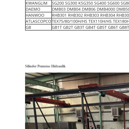
KWANGLIM
SG200 SG300 KSG350 SG400 SG600 SG8
DAEMO
DMB03 DMB04 DMB06 DMB4000 DMB5000 S
HANWOO
RHB301 RHB302 RHB303 RHB304 RHB30
ATLASCOPCO
TEX75/80/100H/HS TEX110H/HS TEX180
GB
GB1T GB2T GB3T GB4T GB5T GB6T GB8T
Silinder Pemutus Hidraulik