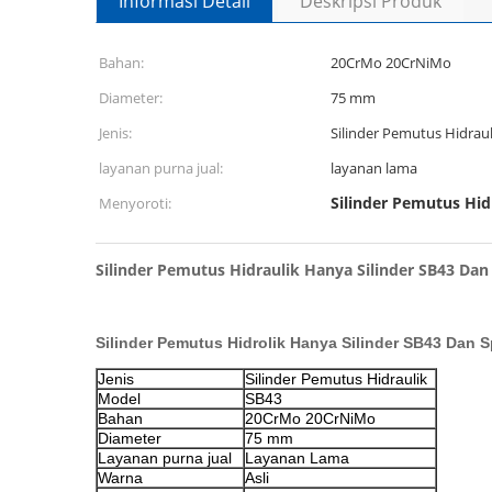
Informasi Detail
Deskripsi Produk
Bahan:
20CrMo 20CrNiMo
Diameter:
75 mm
Jenis:
Silinder Pemutus Hidraul
layanan purna jual:
layanan lama
Silinder Pemutus Hid
Menyoroti:
Silinder Pemutus Hidraulik Hanya Silinder SB43 Dan 
Silinder Pemutus Hidrolik Hanya Silinder SB43 Dan Sp
Jenis
Silinder Pemutus Hidraulik
Model
SB43
Bahan
20CrMo 20CrNiMo
Diameter
75 mm
Layanan purna jual
Layanan Lama
Warna
Asli