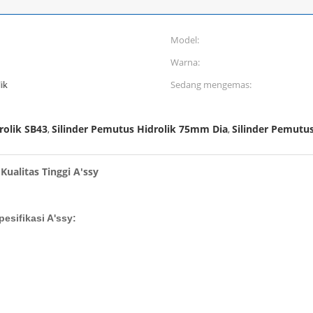
Model:
Warna:
ik
Sedang mengemas:
rolik SB43
Silinder Pemutus Hidrolik 75mm Dia
Silinder Pemutu
,
,
Kualitas Tinggi A'ssy
esifikasi A'ssy: