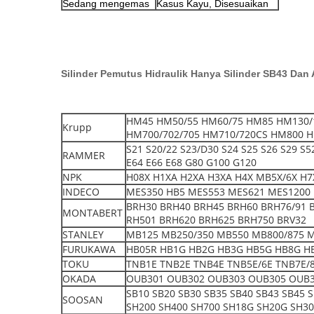
Sedang mengemas
Kasus Kayu, Disesuaikan
Silinder Pemutus Hidraulik Hanya Silinder SB43 Dan 
HM45 HM50/55 HM60/75 HM85 HM130/
Krupp
HM700/702/705 HM710/720CS HM800 H
S21 S20/22 S23/D30 S24 S25 S26 S29 S
RAMMER
E64 E66 E68 G80 G100 G120
NPK
H08X H1XA H2XA H3XA H4X MB5X/6X H7X
INDECO
MES350 HB5 MES553 MES621 MES1200 
BRH30 BRH40 BRH45 BRH60 BRH76/91 
MONTABERT
RH501 BRH620 BRH625 BRH750 BRV32
STANLEY
MB125 MB250/350 MB550 MB800/875 
FURUKAWA
HB05R HB1G HB2G HB3G HB5G HB8G H
TOKU
TNB1E TNB2E TNB4E TNB5E/6E TNB7E/8
OKADA
OUB301 OUB302 OUB303 OUB305 OUB3
SB10 SB20 SB30 SB35 SB40 SB43 SB45 
SOOSAN
SH200 SH400 SH700 SH18G SH20G SH3