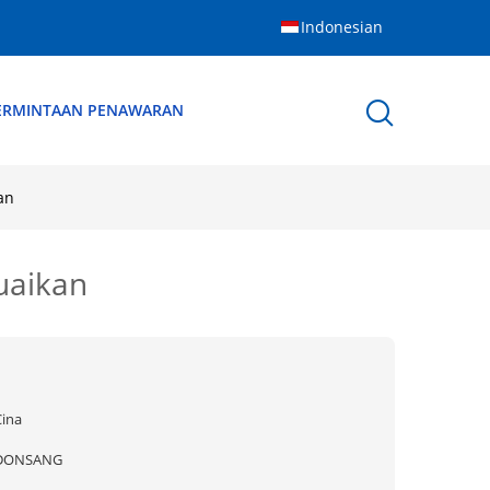
Indonesian
ERMINTAAN PENAWARAN
an
uaikan
Cina
DONSANG