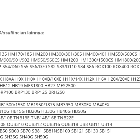
Rincian lainnya:
A'ssy
135 HM170/185 HM200 HM300/301/305 HM400/401 HM550/560CS 
M900/901/902 HM950/960CS HM1200 HM1300/1500CS HM1800/20
52 S54/D60 S55 S56/D70 S82 S83/D110 S84 S86 ROX100 ROX400 ROX
 H8XA H9X H10X H10XB/10XE H11X/14X H12X H16X H20X/20XE H12
HB12 HB19 MES1800 HB27 MES2500
BRP100 BRP130 BRP125 BRH250
MB1500/1550 MB1950/1875 MB3950 MB30EX MB40EX
B10G HB15G HB20G HB30G HB40G HB50G
E/10E TNB13E TNB14E/16E TNB22E
08 OUB310 OUB312 OUB316 OUB318 UB8 UB11 UB14
SB50 SB60 SB70 SB81 SB81NSB100 SB121 SB130 SB151
0G SH35G SH40G SH50G