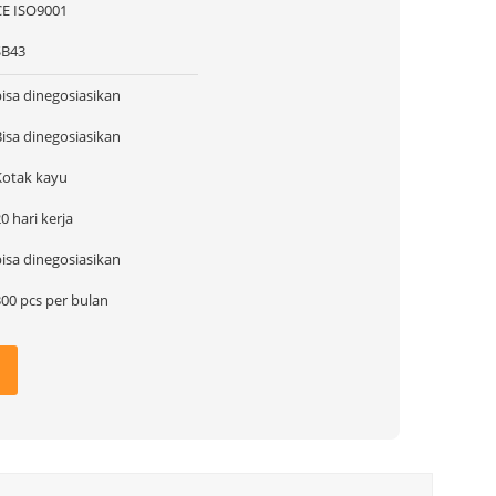
CE ISO9001
SB43
bisa dinegosiasikan
Bisa dinegosiasikan
Kotak kayu
0 hari kerja
bisa dinegosiasikan
300 pcs per bulan