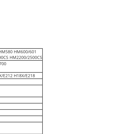
HM580 HM600/601
00CS HM2200/2500CS
700
X/E212 H18X/E218