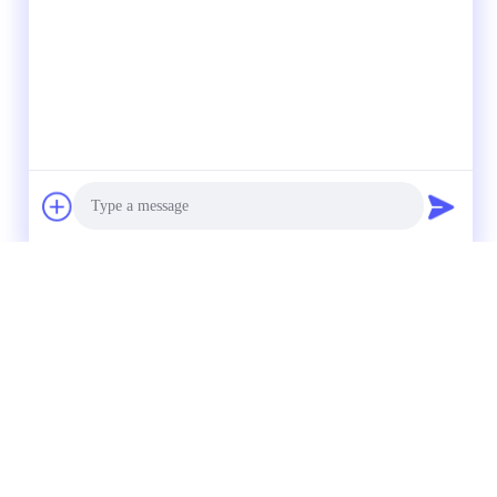
Photo
Video Call
Audio Call