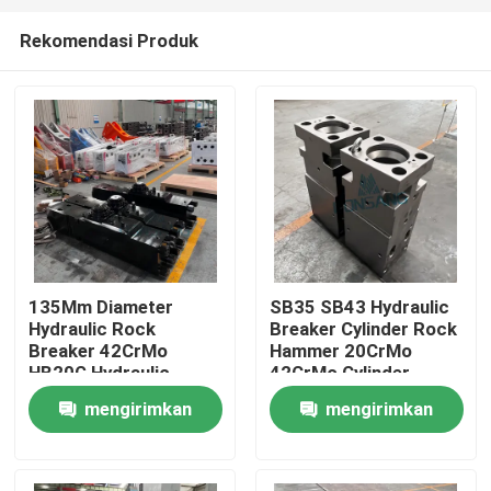
Rekomendasi Produk
135Mm Diameter
SB35 SB43 Hydraulic
Hydraulic Rock
Breaker Cylinder Rock
Rumah
Breaker 42CrMo
Hammer 20CrMo
HB20G Hydraulic
42CrMo Cylinder
Breaker Cylinder Rock
Kepala Depan DS13C
mengirimkan
mengirimkan
Produk
DS13C Hammer
Bagian-bagian suku
permintaan
permintaan
cadang
Tampilan VR