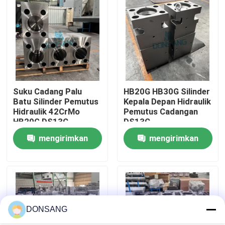
Tentang kami
Tur Pabrik
Suku Cadang Palu
HB20G HB30G Silinder
Kontrol kualitas
Batu Silinder Pemutus
Kepala Depan Hidraulik
Hidraulik 42CrMo
Pemutus Cadangan
HB20G DS13C
DS13C
Hubungi kami
mengirimkan
mengirimkan
Permintaan Penawaran
permintaan
permintaan
Pemecah Batu Hidrolik
DONSANG
Pemutus hidrolik excavator