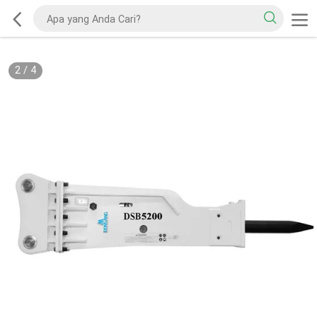
2
/
4