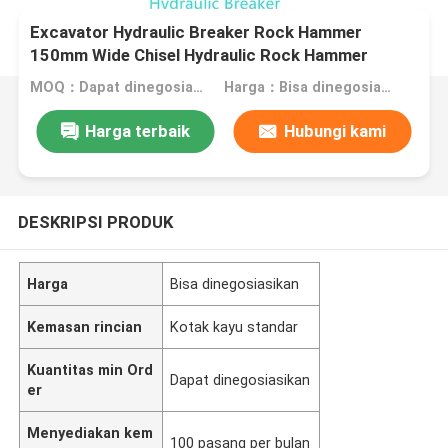
Excavator Hydraulic Breaker Rock Hammer
150mm Wide Chisel Hydraulic Rock Hammer
HB30G SB81 Untuk 28 Ton 35 Ton Pabrik OEM
MOQ：Dapat dinegosiasikan
Harga：Bisa dinegosiasikan
Harga terbaik
Hubungi kami
DESKRIPSI PRODUK
Harga
Bisa dinegosiasikan
Kemasan rincian
Kotak kayu standar
Kuantitas min Ord
Dapat dinegosiasikan
er
Menyediakan kem
100 pasang per bulan