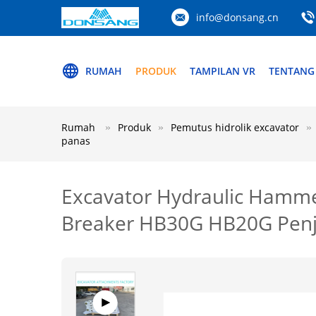
info@donsang.cn
RUMAH
PRODUK
TAMPILAN VR
TENTANG
Rumah
Produk
Pemutus hidrolik excavator
panas
Excavator Hydraulic Hamm
Breaker HB30G HB20G Penj