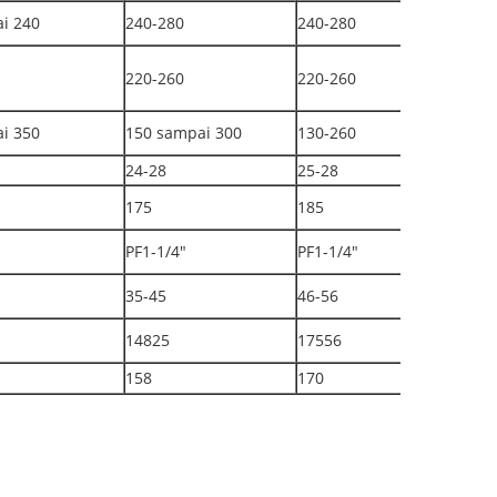
i 240
240-280
240-280
220-260
220-260
i 350
150 sampai 300
130-260
24-28
25-28
175
185
PF1-1/4"
PF1-1/4"
35-45
46-56
14825
17556
158
170