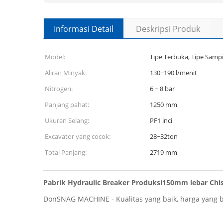
Informasi Detail
Deskripsi Produk
Model:
Tipe Terbuka, Tipe Sampi
Aliran Minyak:
130~190 l/menit
Nitrogen:
6 ~ 8 bar
Panjang pahat:
1250 mm
Ukuran Selang:
PF1 inci
Excavator yang cocok:
28~32ton
Total Panjang:
2719 mm
Pabrik Hydraulic Breaker Produksi150mm lebar Chi
DonSNAG MACHINE - Kualitas yang baik, harga yang ba