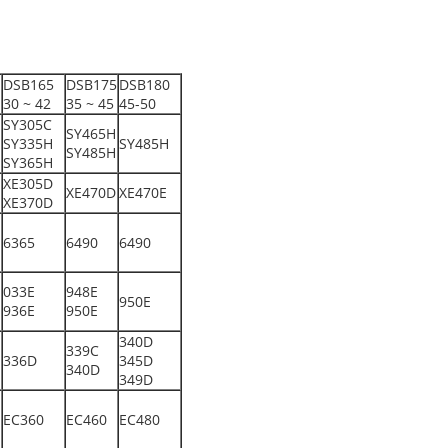
DSB165
DSB175
DSB180
30 ~ 42
35 ~ 45
45-50
SY305C
SY465H
SY335H
SY485H
SY485H
SY365H
XE305D
XE470D
XE470E
XE370D
6365
6490
6490
033E
948E
950E
936E
950E
340D
339C
336D
345D
340D
349D
EC360
EC460
EC480