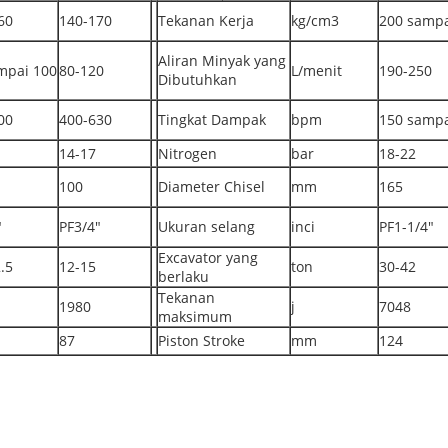
60
140-170
Tekanan Kerja
kg/cm3
200 sampa
Aliran Minyak yang
mpai 100
80-120
L/menit
190-250
Dibutuhkan
00
400-630
Tingkat Dampak
bpm
150 sampa
14-17
Nitrogen
bar
18-22
100
Diameter Chisel
mm
165
"
PF3/4"
Ukuran selang
inci
PF1-1/4"
Excavator yang
.5
12-15
ton
30-42
berlaku
Tekanan
1980
j
7048
maksimum
87
Piston Stroke
mm
124