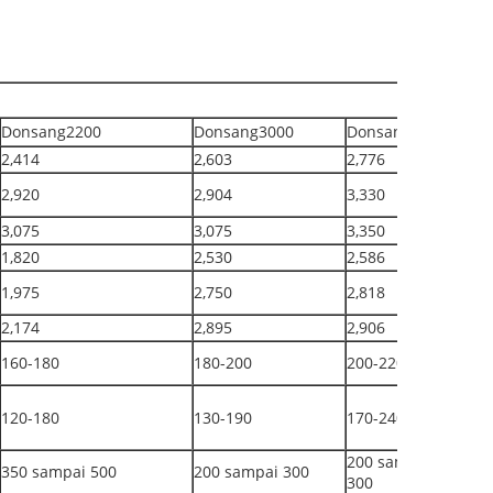
Donsang2200
Donsang3000
Donsang3200
2,414
2,603
2,776
2,920
2,904
3,330
3,075
3,075
3,350
1,820
2,530
2,586
1,975
2,750
2,818
2,174
2,895
2,906
160-180
180-200
200-220
120-180
130-190
170-240
200 sampai
350 sampai 500
200 sampai 300
300