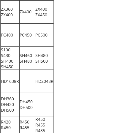
ZX360
ZX400
ZX400
ZX400
ZX450
PC400
PC450
PC500
S100
S430
SH460
SH480
SH400
SH480
SH500
SH450
R
HD1638R
HD2048R
R
DH360
DH450
DH420
DH500
DH500
R450
R420
R450
R455
R450
R455
R485