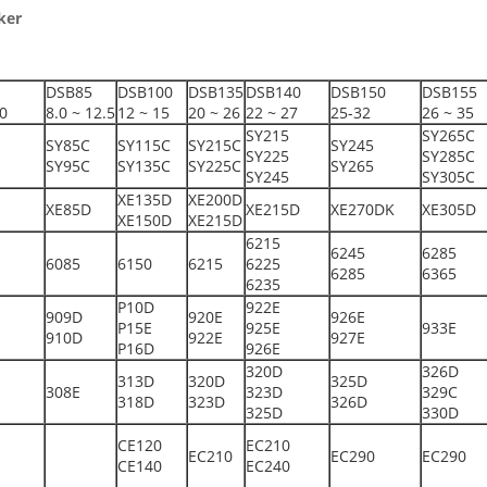
ker
DSB85
DSB100
DSB135
DSB140
DSB150
DSB155
.0
8.0 ~ 12.5
12 ~ 15
20 ~ 26
22 ~ 27
25-32
26 ~ 35
SY215
SY265C
SY85C
SY115C
SY215C
SY245
SY225
SY285C
SY95C
SY135C
SY225C
SY265
SY245
SY305C
XE135D
XE200D
XE85D
XE215D
XE270DK
XE305D
XE150D
XE215D
6215
6245
6285
6085
6150
6215
6225
6285
6365
6235
P10D
922E
909D
920E
926E
P15E
925E
933E
910D
922E
927E
P16D
926E
320D
326D
313D
320D
325D
308E
323D
329C
318D
323D
326D
325D
330D
CE120
EC210
EC210
EC290
EC290
CE140
EC240