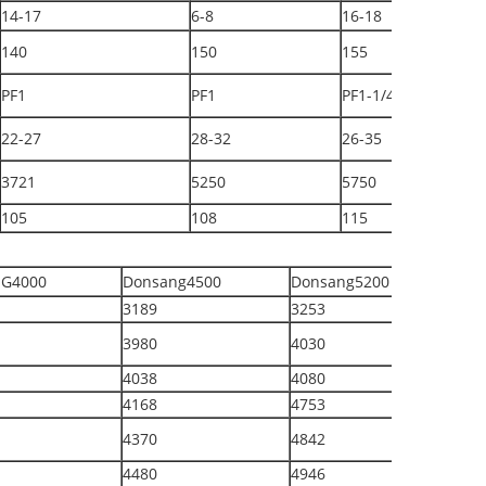
14-17
6-8
16-18
140
150
155
PF1
PF1
PF1-1/4"
22-27
28-32
26-35
3721
5250
5750
105
108
115
G4000
Donsang4500
Donsang5200
3189
3253
3980
4030
4038
4080
4168
4753
4370
4842
4480
4946