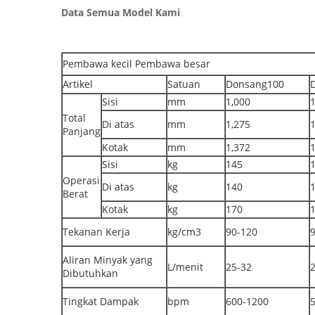
Data Semua Model Kami
Pembawa kecil Pembawa besar
Artikel
Satuan
Donsang100
Sisi
mm
1,000
1
Total
Di atas
mm
1,275
1
Panjang
Kotak
mm
1,372
1
Sisi
kg
145
Operasi
Di atas
kg
140
Berat
Kotak
kg
170
Tekanan Kerja
kg/cm3
90-120
Aliran Minyak yang
L/menit
25-32
Dibutuhkan
Tingkat Dampak
bpm
600-1200