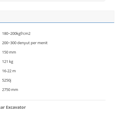
180~200kgf/cm2
200~300 denyut per menit
150 mm
121 kg
16-22 m
5250j
2750 mm
ar Excavator