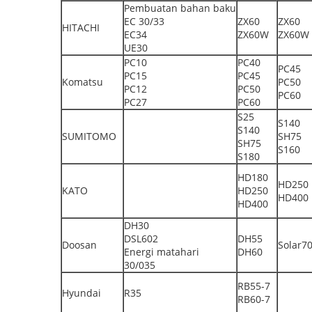
Pembuatan bahan baku
EC 30/33
ZX60
ZX60
HITACHI
EC34
ZX60W
ZX60W
UE30
PC10
PC40
PC45
PC15
PC45
Komatsu
PC50
PC12
PC50
PC60
PC27
PC60
S25
S140
S140
SUMITOMO
SH75
SH75
S160
S180
HD180
HD250
KATO
HD250
HD400
HD400
DH30
DSL602
DH55
Doosan
Solar7
Energi matahari
DH60
30/035
RB55-7
Hyundai
R35
RB60-7