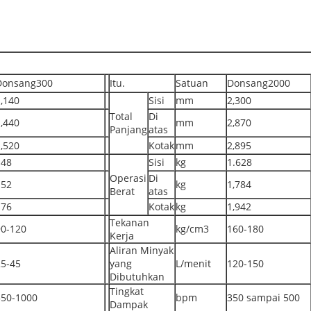
Donsang300
Itu.
Satuan
Donsang2000
,140
Sisi
mm
2,300
Total
Di
,440
mm
2,870
Panjang
atas
,520
Kotak
mm
2,895
148
Sisi
kg
1.628
Operasi
Di
152
kg
1,784
Berat
atas
176
Kotak
kg
1,942
Tekanan
90-120
kg/cm3
160-180
Kerja
Aliran Minyak
25-45
yang
L/menit
120-150
Dibutuhkan
Tingkat
550-1000
bpm
350 sampai 500
Dampak