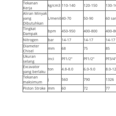
Tekanan
kg/cm3
110-140
120-150
130-1
Kerja
Aliran Minyak
yang
L/menit
40-70
50-90
60 sa
Dibutuhkan
Tingkat
bpm
450-950
400-800
400-8
Dampak
Nitrogen
bar
14-17
14-17
14-17
Diameter
mm
68
75
85
Chisel
Ukuran
inci
PF1/2"
PF1/2"
PF3/4
selang
Excavator
ton
4.8-8.0
6.0-9.0
8.0-12
yang berlaku
Tekanan
j
560
790
1326
maksimum
Piston Stroke
mm
60
72
77