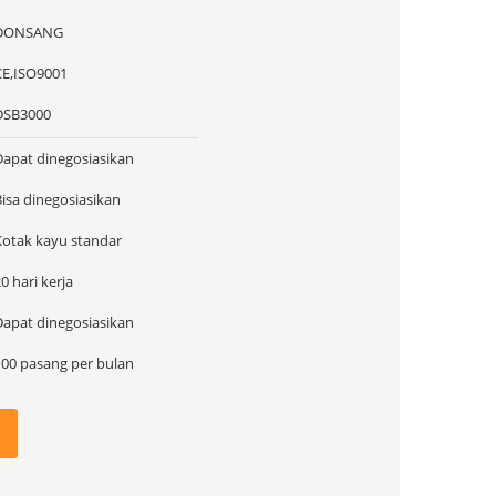
DONSANG
CE,ISO9001
DSB3000
Dapat dinegosiasikan
Bisa dinegosiasikan
Kotak kayu standar
0 hari kerja
Dapat dinegosiasikan
100 pasang per bulan