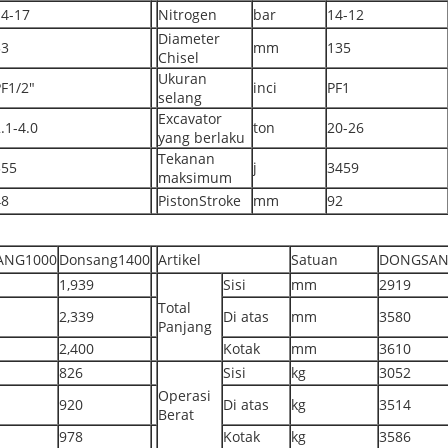
14-17
Nitrogen
bar
14-12
Diameter
53
mm
135
Chisel
Ukuran
F1/2"
inci
PF1
selang
Excavator
.1-4.0
ton
20-26
yang berlaku
Tekanan
355
j
3459
maksimum
48
PistonStroke
mm
92
ANG1000
Donsang1400
Artikel
Satuan
DONGSAN
1,939
Sisi
mm
2919
Total
2,339
Di atas
mm
3580
Panjang
2,400
Kotak
mm
3610
826
Sisi
kg
3052
Operasi
920
Di atas
kg
3514
Berat
978
Kotak
kg
3586