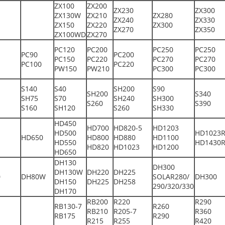
ZX100
ZX200
ZX230
ZX300
ZX130W
ZX210
ZX280
ZX240
ZX330
ZX150
ZX220
ZX300
ZX270
ZX350
ZX100WD
ZX270
PC120
PC200
PC250
PC250
PC90
PC200
PC150
PC220
PC270
PC270
PC100
PC220
PW150
PW210
PC300
PC300
S140
S40
SH200
S90
SH200
S340
SH75
S70
SH240
SH300
S260
S390
S160
SH120
S260
SH330
HD450
HD700
HD820-5
HD1203
HD500
HD1023
HD650
HD800
HD880
HD1100
HD550
HD1430
HD820
HD1023
HD1200
HD650
DH130
DH300
DH130W
DH220
DH225
0
DH80W
SOLAR280/
DH300
DH150
DH225
DH258
290/320/330
DH170
RB200
R220
R290
RB130-7
R260
RB210
R205-7
R360
RB175
R290
R215
R255
R420