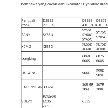
Pembawa yang cocok dari Excavator Hydraulic Brea
Penggali
DSB53
DSB68
DSB75
(ton)
2.1 ~ 4.0
4.8 ~ 8.0
6.0 ~ 9
SY55C
SY75C
SANY
SY35U
SY60C
SY85C
SY65C
XE55D
XE75D
XCMG
XE35D
XE60D
XE80D
6060
6075
Longking
6065
6085
908D
LIUGONG
906D
909D
305-5E
307E
CATERPILLAR
303-5E
306E
308E
EC30/25
VOLVO
EC35
CE55
ZL302