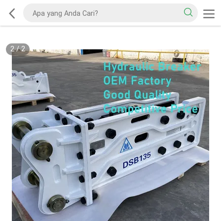
2
/
2