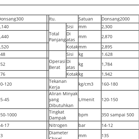
Donsang300
Itu.
Satuan
Donsang2000
,140
Sisi
mm
2,300
Total
Di
,440
mm
2,870
Panjang
atas
,520
Kotak
mm
2,895
148
Sisi
kg
1.628
Operasi
Di
152
kg
1,784
Berat
atas
176
Kotak
kg
1,942
Tekanan
90-120
kg/cm3
160-180
Kerja
Aliran Minyak
25-45
yang
L/menit
120-150
Dibutuhkan
Tingkat
550-1000
bpm
350 sampai 500
Dampak
14-17
Nitrogen
bar
14-12
Diameter
53
mm
135
Chisel