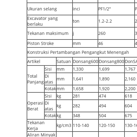
Ukuran selang
inci
PF1/2"
P
Excavator yang
ton
1.2-2.2
2
berlaku
Tekanan maksimum
j
260
Piston Stroke
mm
46
Konstruksi Pertambangan Pengangkut Menengah
Artikel
Satuan
Donsang600
Donsang800
DonS
Sisi
mm
1,330
1,699
1,767
Total
Di
mm
1,641
1,890
2,160
Panjang
atas
Kotak
mm
1,658
1,920
2,200
Sisi
kg
281
474
618
Operasi
Di
kg
282
494
604
Berat
atas
Kotak
kg
348
504
675
Tekanan
kg/cm3
110-140
120-150
130-1
Kerja
Aliran Minyak