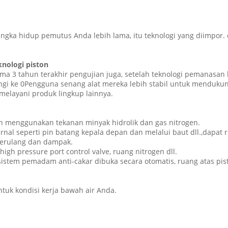
ngka hidup pemutus Anda lebih lama, itu teknologi yang diimpor. 
knologi piston
a 3 tahun terakhir pengujian juga, setelah teknologi pemanasan kh
ngi ke 0Pengguna senang alat mereka lebih stabil untuk menduku
elayani produk lingkup lainnya.
 menggunakan tekanan minyak hidrolik dan gas nitrogen.
rnal seperti pin batang kepala depan dan melalui baut dll.,dap
berulang dan dampak.
 high pressure port control valve, ruang nitrogen dll.
 sistem pemadam anti-cakar dibuka secara otomatis, ruang atas pist
tuk kondisi kerja bawah air Anda.