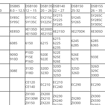
DSB85
DSB100
DSB135
DSB140
DSB150
DSB155
.0
8.0 ~ 12.5
12 ~ 15
20 ~ 26
22 ~ 27
25-32
26 ~ 35
SY215
SY265C
SY85C
SY115C
SY215C
SY245
SY225
SY285C
SY95C
SY135C
SY225C
SY265
SY245
SY305C
XE135D
XE200D
XE85D
XE215D
XE270DK
XE305D
XE150D
XE215D
6215
6245
6285
6085
6150
6215
6225
6285
6365
6235
P10D
922E
909D
920E
926E
P15E
925E
933E
910D
922E
927E
P16D
926E
320D
326D
313D
320D
325D
308E
323D
329C
318D
323D
326D
325D
330D
CE120
EC210
EC210
EC290
EC290
CE140
EC240
ZX100
ZX200
ZX230
ZX300
ZX130W
ZX210
ZX280
ZX240
ZX330
ZX150
ZX220
ZX300
ZX270
ZX350