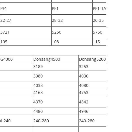
PF1
PF1
PF1-1/4"
22-27
28-32
26-35
3721
5250
5750
105
108
115
G4000
Donsang4500
Donsang5200
3189
3253
3980
4030
4038
4080
4168
4753
4370
4842
4480
4946
i 240
240-280
240-280