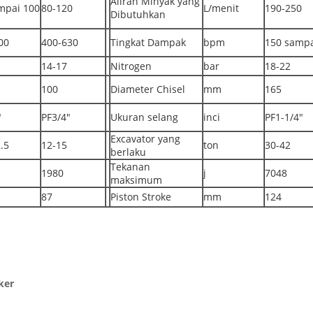
Aliran Minyak yang
mpai 100
80-120
L/menit
190-250
Dibutuhkan
00
400-630
Tingkat Dampak
bpm
150 sampa
14-17
Nitrogen
bar
18-22
100
Diameter Chisel
mm
165
"
PF3/4"
Ukuran selang
inci
PF1-1/4"
Excavator yang
.5
12-15
ton
30-42
berlaku
Tekanan
1980
j
7048
maksimum
87
Piston Stroke
mm
124
ker