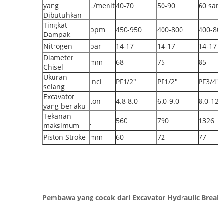
yang
L/menit
40-70
50-90
60 sa
Dibutuhkan
Tingkat
bpm
450-950
400-800
400-8
Dampak
Nitrogen
bar
14-17
14-17
14-17
Diameter
mm
68
75
85
Chisel
Ukuran
inci
PF1/2"
PF1/2"
PF3/4
selang
Excavator
ton
4.8-8.0
6.0-9.0
8.0-12
yang berlaku
Tekanan
j
560
790
1326
maksimum
Piston Stroke
mm
60
72
77
Pembawa yang cocok dari Excavator Hydraulic Brea