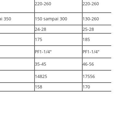
220-260
220-260
i 350
150 sampai 300
130-260
24-28
25-28
175
185
PF1-1/4"
PF1-1/4"
35-45
46-56
14825
17556
158
170