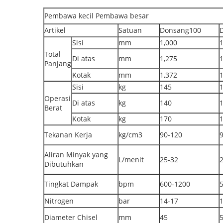
Pembawa kecil Pembawa besar
Artikel
Satuan
Donsang100
Sisi
mm
1,000
1
Total
Di atas
mm
1,275
1
Panjang
Kotak
mm
1,372
1
Sisi
kg
145
Operasi
Di atas
kg
140
Berat
Kotak
kg
170
Tekanan Kerja
kg/cm3
90-120
Aliran Minyak yang
L/menit
25-32
Dibutuhkan
Tingkat Dampak
bpm
600-1200
Nitrogen
bar
14-17
Diameter Chisel
mm
45