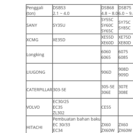
Penggali
DSB53
DSB68
DSB75
(ton)
2.1 ~ 4.0
4.8 ~ 8.0
6.0 ~ 9
SY55C
SY75C
SANY
SY35U
SY60C
SY85C
SY65C
XE55D
XE75D
XCMG
XE35D
XE60D
XE80D
6060
6075
Longking
6065
6085
908D
LIUGONG
906D
909D
305-5E
307E
CATERPILLAR
303-5E
306E
308E
EC30/25
VOLVO
EC35
CE55
ZL302
Pembuatan bahan baku
EC 30/33
ZX60
ZX60
HITACHI
EC34
ZX60W
ZX60W