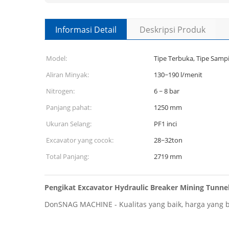
Informasi Detail
Deskripsi Produk
Model:
Tipe Terbuka, Tipe Sampi
Aliran Minyak:
130~190 l/menit
Nitrogen:
6 ~ 8 bar
Panjang pahat:
1250 mm
Ukuran Selang:
PF1 inci
Excavator yang cocok:
28~32ton
Total Panjang:
2719 mm
Pengikat Excavator Hydraulic Breaker Mining Tunne
DonSNAG MACHINE - Kualitas yang baik, harga yang ba