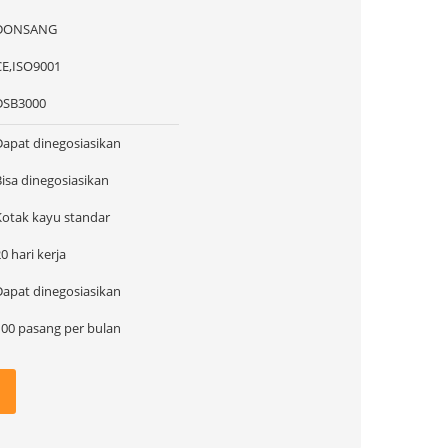
DONSANG
CE,ISO9001
DSB3000
Dapat dinegosiasikan
Bisa dinegosiasikan
Kotak kayu standar
0 hari kerja
Dapat dinegosiasikan
100 pasang per bulan