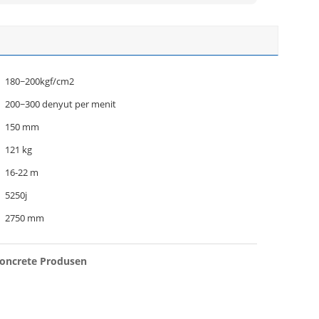
180~200kgf/cm2
200~300 denyut per menit
150 mm
121 kg
16-22 m
5250j
2750 mm
Concrete Produsen