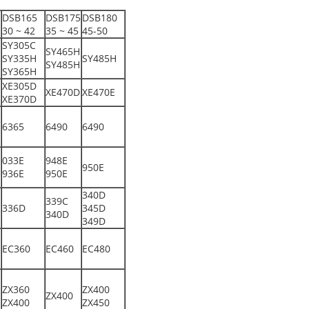
DSB165
DSB175
DSB180
30 ~ 42
35 ~ 45
45-50
SY305C
SY465H
SY335H
SY485H
SY485H
SY365H
XE305D
XE470D
XE470E
XE370D
6365
6490
6490
033E
948E
950E
936E
950E
340D
339C
336D
345D
340D
349D
EC360
EC460
EC480
ZX360
ZX400
ZX400
ZX400
ZX450