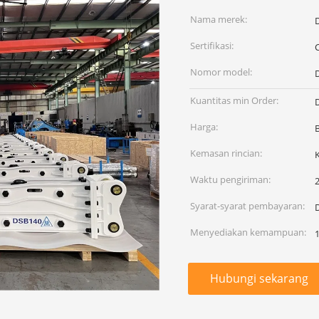
Nama merek:
Sertifikasi:
Nomor model:
Kuantitas min Order:
Harga:
Kemasan rincian:
Waktu pengiriman:
2
Syarat-syarat pembayaran:
Menyediakan kemampuan:
Hubungi sekarang