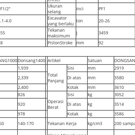
Ukuran
F1/2"
inci
PF1
selang
Excavator
.1-4.0
ton
20-26
yang berlaku
Tekanan
355
j
3459
maksimum
48
PistonStroke
mm
92
ANG1000
Donsang1400
Artikel
Satuan
DONGSAN
1,939
Sisi
mm
2919
Total
2,339
Di atas
mm
3580
Panjang
2,400
Kotak
mm
3610
826
Sisi
kg
3052
Operasi
920
Di atas
kg
3514
Berat
978
Kotak
kg
3586
60
140-170
Tekanan Kerja
kg/cm3
200 sampa