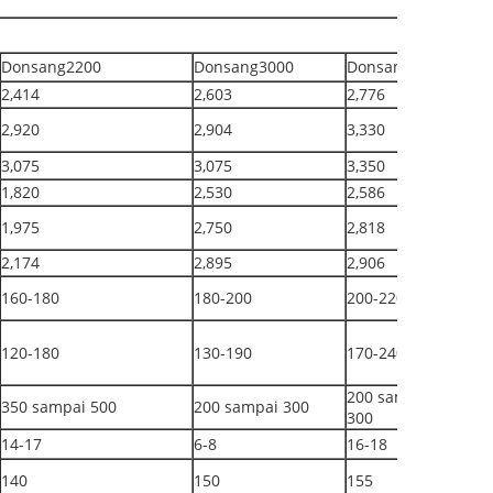
Donsang2200
Donsang3000
Donsang3200
2,414
2,603
2,776
2,920
2,904
3,330
3,075
3,075
3,350
1,820
2,530
2,586
1,975
2,750
2,818
2,174
2,895
2,906
160-180
180-200
200-220
120-180
130-190
170-240
200 sampai
350 sampai 500
200 sampai 300
300
14-17
6-8
16-18
140
150
155