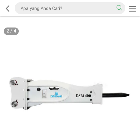
2
/
4