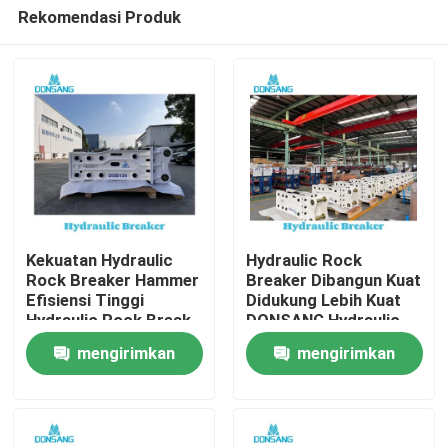
Rekomendasi Produk
Kekuatan Hydraulic
Hydraulic Rock
Rock Breaker Hammer
Breaker Dibangun Kuat
Efisiensi Tinggi
Didukung Lebih Kuat
Rumah
Hydraulic Rock Break
DONSANG Hydraulic
untuk Proyek
Breaker dengan 24/7
mengirimkan
mengirimkan
Konstruksi Tugas
Support AhliHydraulic
Produk
Berat Dari Pemecahan
Rock Hammer
permintaan
permintaan
Batu ke Daur Ulang
Attachments Mesin
DONSANG Pemecah
Konstruksi
Hidraulik Serbaguna
Manufaktur
Tampilan VR