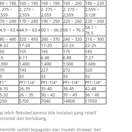
60 ~ 180
160 ~ 180
160 ~ 180
160 ~ 200
180 ~ 220
, 275 ~
2, 275 ~
2, 275 ~
2, 275 ~
2,559 ~
,559
2,559
2,559
2,559
3,128
70 ~ 240
170 ~ 240
190 ~ 250
220 ~ 260
220 ~ 260
58.1 ~
4.9 ~ 63.4
44.9 ~ 63.4
50.1 ~ 66.0
58.1 ~ 76.5
76.5
80 ~ 480
320 ~ 450
280 ~ 370
240 ~ 320
210 ~ 300
8-22
17-20
17-20
22-25
22-25
50
155
165
175
185
.9
6.11
6.48
6.88
7.27
,300
1,400
1,400
1,500
1,600
70
193
227
272
320
5
32
32
32
32
F1"
PF1-1/4"
PF1-1/4"
PF1-1/4"
PF1-1/4"
6-35
26-35
35-40
38-45
42-48
5-32
26 ~ 35
30 ~ 42
35 ~ 45
36 ~ 45
250
5750
7040
14800
17550
bih fleksibel.karena titik instalasi yang relatif
rizontal dan berlubang.
 memiliki sedikit kegagalan dan mudah dirawat, dan