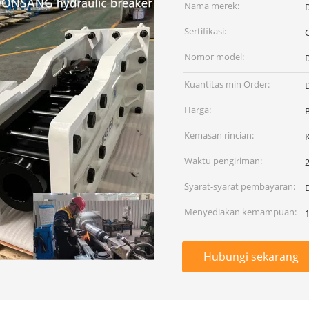
Nama merek:
Sertifikasi:
Nomor model:
Kuantitas min Order:
Harga:
Kemasan rincian:
Waktu pengiriman:
2
Syarat-syarat pembayaran:
Menyediakan kemampuan:
Hubungi sekarang