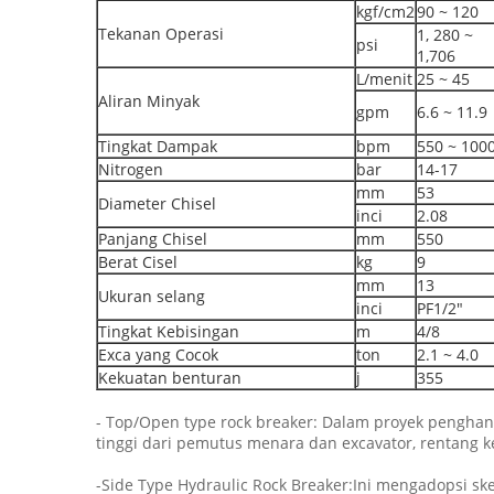
kgf/cm2
90 ~ 120
Tekanan Operasi
1, 280 ~
psi
1,706
L/menit
25 ~ 45
Aliran Minyak
gpm
6.6 ~ 11.9
Tingkat Dampak
bpm
550 ~ 100
Nitrogen
bar
14-17
mm
53
Diameter Chisel
inci
2.08
Panjang Chisel
mm
550
Berat Cisel
kg
9
mm
13
Ukuran selang
inci
PF1/2"
Tingkat Kebisingan
m
4/8
Exca yang Cocok
ton
2.1 ~ 4.0
Kekuatan benturan
j
355
- Top/Open type rock breaker: Dalam proyek penghancur
tinggi dari pemutus menara dan excavator, rentang k
-Side Type Hydraulic Rock Breaker:Ini mengadopsi ske