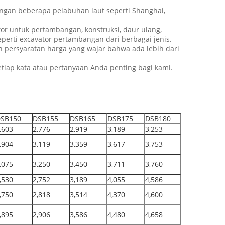
engan beberapa pelabuhan laut seperti Shanghai,
r untuk pertambangan, konstruksi, daur ulang,
eperti excavator pertambangan dari berbagai jenis.
an persyaratan harga yang wajar bahwa ada lebih dari
tiap kata atau pertanyaan Anda penting bagi kami.
SB150
DSB155
DSB165
DSB175
DSB180
,603
2,776
2,919
3,189
3,253
,904
3,119
3,359
3,617
3,753
,075
3,250
3,450
3,711
3,760
,530
2,752
3,189
4,055
4,586
,750
2,818
3,514
4,370
4,600
,895
2,906
3,586
4,480
4,658