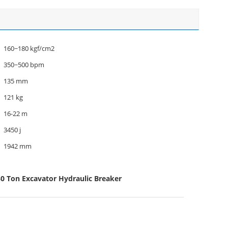
160~180 kgf/cm2
350~500 bpm
135 mm
121 kg
16-22 m
3450 j
1942 mm
30 Ton Excavator Hydraulic Breaker