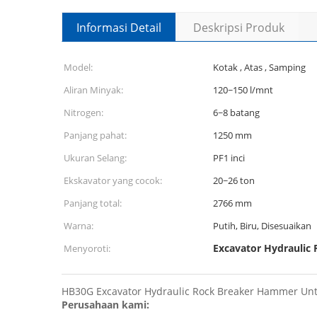
Informasi Detail
Deskripsi Produk
Model:
Kotak , Atas , Samping
Aliran Minyak:
120~150 l/mnt
Nitrogen:
6~8 batang
Panjang pahat:
1250 mm
Ukuran Selang:
PF1 inci
Ekskavator yang cocok:
20~26 ton
Panjang total:
2766 mm
Warna:
Putih, Biru, Disesuaikan
Excavator Hydraulic
Menyoroti:
HB30G Excavator Hydraulic Rock Breaker Hammer Un
Perusahaan kami: