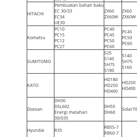
Pembuatan bahan baku
EC 30/33
ZX60
ZX60
HITACHI
EC34
ZX60W
ZX60W
UE30
PC10
PC40
PC45
PC15
PC45
Komatsu
PC50
PC12
PC50
PC60
PC27
PC60
S25
S140
S140
SUMITOMO
SH75
SH75
S160
S180
HD180
HD250
KATO
HD250
HD400
HD400
DH30
DSL602
DH55
Doosan
Solar7
Energi matahari
DH60
30/035
RB55-7
Hyundai
R35
RB60-7