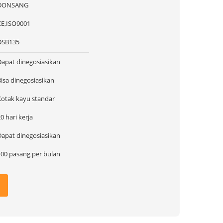
DONSANG
CE,ISO9001
DSB135
Dapat dinegosiasikan
Bisa dinegosiasikan
Kotak kayu standar
0 hari kerja
Dapat dinegosiasikan
100 pasang per bulan