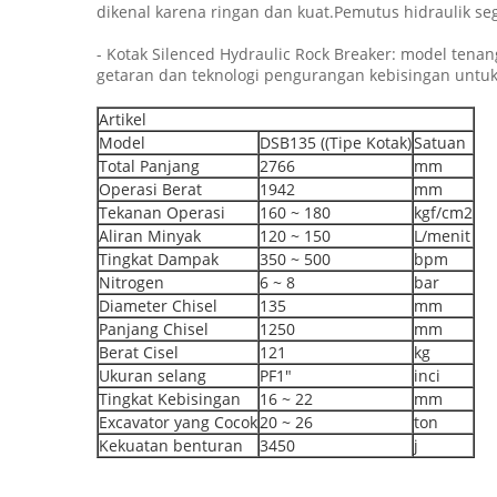
dikenal karena ringan dan kuat.Pemutus hidraulik 
- Kotak Silenced Hydraulic Rock Breaker: model ten
getaran dan teknologi pengurangan kebisingan unt
Artikel
Model
DSB135 ((Tipe Kotak)
Satuan
Total Panjang
2766
mm
Operasi Berat
1942
mm
Tekanan Operasi
160 ~ 180
kgf/cm2
Aliran Minyak
120 ~ 150
L/menit
Tingkat Dampak
350 ~ 500
bpm
Nitrogen
6 ~ 8
bar
Diameter Chisel
135
mm
Panjang Chisel
1250
mm
Berat Cisel
121
kg
Ukuran selang
PF1"
inci
Tingkat Kebisingan
16 ~ 22
mm
Excavator yang Cocok
20 ~ 26
ton
Kekuatan benturan
3450
j