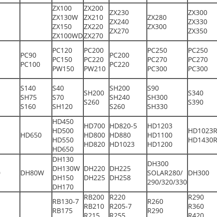
ZX100
ZX200
ZX230
ZX300
ZX130W
ZX210
ZX280
ZX240
ZX330
ZX150
ZX220
ZX300
ZX270
ZX350
ZX100WD
ZX270
PC120
PC200
PC250
PC250
PC90
PC200
PC150
PC220
PC270
PC270
PC100
PC220
PW150
PW210
PC300
PC300
S140
S40
SH200
S90
SH200
S340
SH75
S70
SH240
SH300
S260
S390
S160
SH120
S260
SH330
HD450
HD700
HD820-5
HD1203
HD500
HD1023
HD650
HD800
HD880
HD1100
HD550
HD1430
HD820
HD1023
HD1200
HD650
DH130
DH300
DH130W
DH220
DH225
0
DH80W
SOLAR280/
DH300
DH150
DH225
DH258
290/320/330
DH170
RB200
R220
R290
RB130-7
R260
RB210
R205-7
R360
RB175
R290
R215
R255
R420