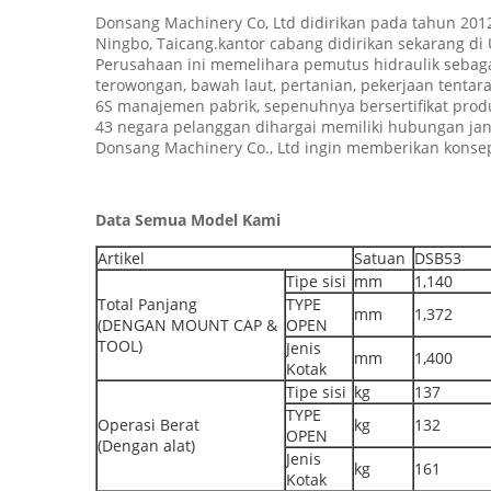
Donsang Machinery Co, Ltd didirikan pada tahun 2012
Ningbo, Taicang.kantor cabang didirikan sekarang di
Perusahaan ini memelihara pemutus hidraulik sebaga
terowongan, bawah laut, pertanian, pekerjaan tentara
6S manajemen pabrik, sepenuhnya bersertifikat produk
43 negara pelanggan dihargai memiliki hubungan ja
Donsang Machinery Co., Ltd ingin memberikan konsep
Data Semua Model Kami
Artikel
Satuan
DSB53
Tipe sisi
mm
1,140
Total Panjang
TYPE
mm
1,372
(DENGAN MOUNT CAP &
OPEN
TOOL)
Jenis
mm
1,400
Kotak
Tipe sisi
kg
137
TYPE
Operasi Berat
kg
132
OPEN
(Dengan alat)
Jenis
kg
161
Kotak