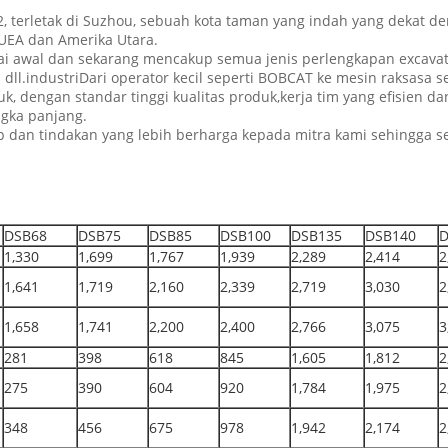
, terletak di Suzhou, sebuah kota taman yang indah yang dekat d
 UEA dan Amerika Utara.
i awal dan sekarang mencakup semua jenis perlengkapan excavato
 dll.industriDari operator kecil seperti BOBCAT ke mesin raksasa s
, dengan standar tinggi kualitas produk,kerja tim yang efisien d
ngka panjang.
 dan tindakan yang lebih berharga kepada mitra kami sehingga se
DSB68
DSB75
DSB85
DSB100
DSB135
DSB140
D
1,330
1,699
1,767
1,939
2,289
2,414
2
1,641
1,719
2,160
2,339
2,719
3,030
2
1,658
1,741
2,200
2,400
2,766
3,075
3
281
398
618
845
1,605
1,812
2
275
390
604
920
1,784
1,975
2
348
456
675
978
1,942
2,174
2