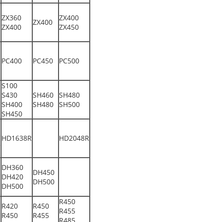
ZX360
ZX400
ZX400
ZX400
ZX450
PC400
PC450
PC500
S100
S430
SH460
SH480
SH400
SH480
SH500
SH450
R
HD1638R
HD2048R
R
DH360
DH450
DH420
DH500
DH500
R450
R420
R450
R455
R450
R455
R485