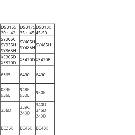
DSB165
DSB175
DSB180
30 ~ 42
35 ~ 45
45-50
SY305C
SY465H
SY335H
SY485H
SY485H
SY365H
XE305D
XE470D
XE470E
XE370D
6365
6490
6490
033E
948E
950E
936E
950E
340D
339C
336D
345D
340D
349D
EC360
EC460
EC480