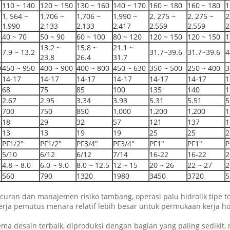
110 ~ 140
120 ~ 150
130 ~ 160
140 ~ 170
160 ~ 180
160 ~ 180
1
1, 564 ~
1,706 ~
1,706 ~
1,990 ~
2, 275 ~
2, 275 ~
2
1,990
2,133
2,133
2,417
2,559
2,559
2
40 ~ 70
50 ~ 90
60 ~ 100
80 ~ 120
120 ~ 150
120 ~ 150
1
13.2 ~
15.8 ~
21.1 ~
7.9 ~ 13.2
31.7~39.6
31.7~39.6
4
23.8
26.4
31.7
0
450 ~ 950
400 ~ 900
400 ~ 800
450 ~ 630
350 ~ 500
250 ~ 400
3
14-17
14-17
14-17
14-17
14-17
14-17
1
68
75
85
100
135
140
1
2.67
2.95
3.34
3.93
5.31
5.51
5
700
750
850
1,000
1,200
1,200
1
18
29
32
57
121
137
1
13
13
19
19
25
25
2
PF1/2"
PF1/2"
PF3/4"
PF3/4"
PF1"
PF1"
P
5/10
6/12
6/12
7/14
16-22
16-22
2
4.8 ~ 8.0
6.0 ~ 9.0
8.0 ~ 12.5
12 ~ 15
20 ~ 26
22 ~ 27
2
560
790
1320
1980
3450
3720
5
an dan manajemen risiko tambang, operasi palu hidrolik tipe top le
erja pemutus menara relatif lebih besar untuk permukaan kerja ho
ma desain terbaik, diproduksi dengan bagian yang paling sedikit,