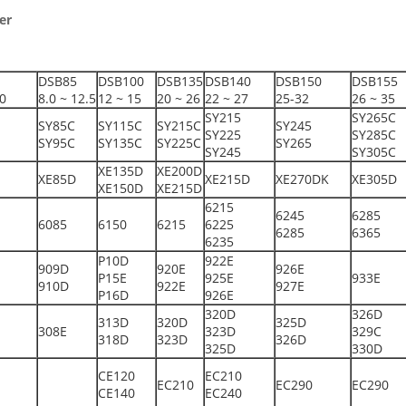
er
DSB85
DSB100
DSB135
DSB140
DSB150
DSB155
.0
8.0 ~ 12.5
12 ~ 15
20 ~ 26
22 ~ 27
25-32
26 ~ 35
SY215
SY265C
SY85C
SY115C
SY215C
SY245
SY225
SY285C
SY95C
SY135C
SY225C
SY265
SY245
SY305C
XE135D
XE200D
XE85D
XE215D
XE270DK
XE305D
XE150D
XE215D
6215
6245
6285
6085
6150
6215
6225
6285
6365
6235
P10D
922E
909D
920E
926E
P15E
925E
933E
910D
922E
927E
P16D
926E
320D
326D
313D
320D
325D
308E
323D
329C
318D
323D
326D
325D
330D
CE120
EC210
EC210
EC290
EC290
CE140
EC240