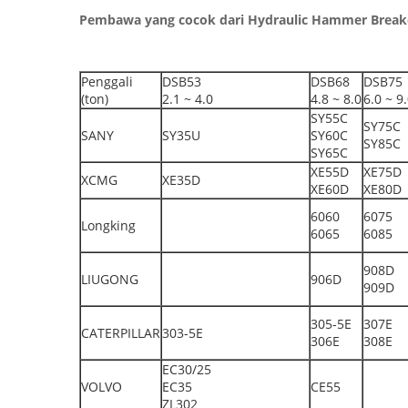
Pembawa yang cocok dari Hydraulic Hammer Break
Penggali
DSB53
DSB68
DSB75
(ton)
2.1 ~ 4.0
4.8 ~ 8.0
6.0 ~ 9
SY55C
SY75C
SANY
SY35U
SY60C
SY85C
SY65C
XE55D
XE75D
XCMG
XE35D
XE60D
XE80D
6060
6075
Longking
6065
6085
908D
LIUGONG
906D
909D
305-5E
307E
CATERPILLAR
303-5E
306E
308E
EC30/25
VOLVO
EC35
CE55
ZL302