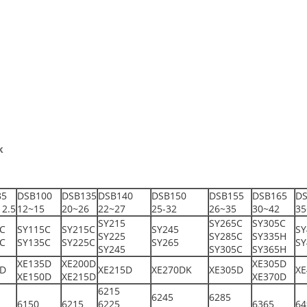
k
85
DSB100
DSB135
DSB140
DSB150
DSB155
DSB165
DS
12.5
12~15
20~26
22~27
25-32
26~35
30~42
35
SY215
SY265C
SY305C
C
SY115C
SY215C
SY245
SY
SY225
SY285C
SY335H
C
SY135C
SY225C
SY265
SY
SY245
SY305C
SY365H
XE135D
XE200D
XE305D
5D
XE215D
XE270DK
XE305D
XE
XE150D
XE215D
XE370D
6215
6245
6285
6150
6215
6225
6365
64