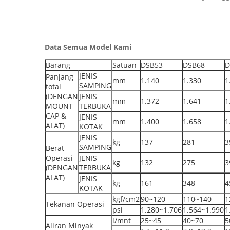
Data Semua Model Kami
Barang
Satuan
DSB53
DSB68
D
JENIS
Panjang
mm
1.140
1.330
1
SAMPING
total
(DENGAN
JENIS
mm
1.372
1.641
1
MOUNT
TERBUKA
CAP &
JENIS
mm
1.400
1.658
1
ALAT)
KOTAK
JENIS
kg
137
281
3
SAMPING
Berat
Operasi
JENIS
kg
132
275
3
(DENGAN
TERBUKA
ALAT)
JENIS
kg
161
348
4
KOTAK
kgf/cm2
90~120
110~140
1
Tekanan Operasi
psi
1.280~1.706
1.564~1.990
1
l/mnt
25~45
40~70
5
Aliran Minyak