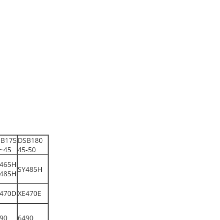
B175
DSB180
~45
45-50
465H
SY485H
485H
470D
XE470E
90
6490