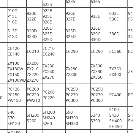
6285
6365
6235
P10D
922E
D
920E
926E
033E
94
P15E
925E
933E
D
922E
927E
936E
95
P16D
926E
320D
326D
313D
320D
325D
33
323D
329C
336D
318D
323D
326D
34
325D
330D
CE120
EC210
EC210
EC290
EC290
EC360
EC
CE140
EC240
ZX100
ZX200
ZX230
ZX300
ZX130W
ZX210
ZX280
ZX360
ZX240
ZX330
ZX
ZX150
ZX220
ZX300
ZX400
ZX270
ZX350
ZX100WD
ZX270
PC120
PC200
PC250
PC250
PC200
PC150
PC220
PC270
PC270
PC400
PC
0
PC220
PW150
PW210
PC300
PC300
S100
S40
SH200
S90
SH200
S340
S430
SH
5
S70
SH240
SH300
S260
S390
SH400
SH
SH120
S260
SH330
SH450
HD450