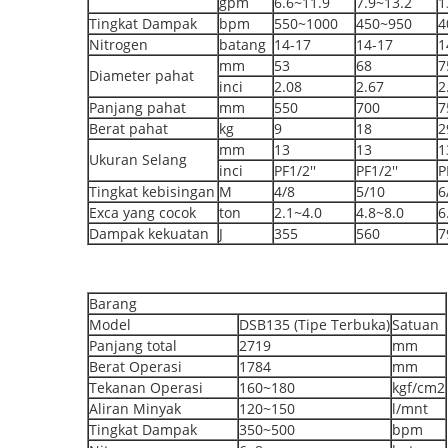
gpm
6.6~11.9
7.9~13.2
1
Tingkat Dampak
bpm
550~1000
450~950
4
Nitrogen
batang
14-17
14-17
1
mm
53
68
7
Diameter pahat
inci
2.08
2.67
2
Panjang pahat
mm
550
700
7
Berat pahat
kg
9
18
2
mm
13
13
1
Ukuran Selang
inci
PF1/2''
PF1/2''
P
Tingkat kebisingan
M
4/8
5/10
6
Exca yang cocok
ton
2.1~4.0
4.8~8.0
6
Dampak kekuatan
J
355
560
7
Barang
Model
DSB135 (Tipe Terbuka)
Satuan
Panjang total
2719
mm
Berat Operasi
1784
mm
Tekanan Operasi
160~180
kgf/cm2
Aliran Minyak
120~150
l/mnt
Tingkat Dampak
350~500
bpm