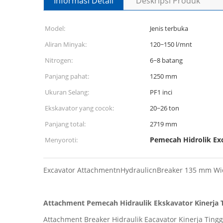
Informasi Detail
Deskripsi Produk
Model:
Jenis terbuka
Aliran Minyak:
120~150 l/mnt
Nitrogen:
6~8 batang
Panjang pahat:
1250 mm
Ukuran Selang:
PF1 inci
Ekskavator yang cocok:
20~26 ton
Panjang total:
2719 mm
Pemecah Hidrolik Exc
Menyoroti:
Excavator AttachmentnHydraulicnBreaker 135 mm Wid
Attachment Pemecah Hidraulik Ekskavator Kinerja 
Attachment Breaker Hidraulik Eacavator Kinerja Ting