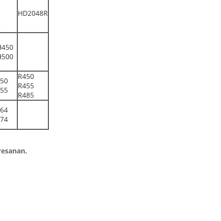
HD2048R
H450
H500
R450
50
R455
55
R485
64
74
Pesanan.