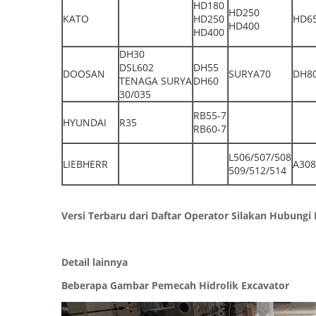
HD180
HD250
KATO
HD250
HD6
HD400
HD400
DH30
DSL602
DH55
DOOSAN
SURYA70
DH8
TENAGA SURYA
DH60
30/035
RB55-7
HYUNDAI
R35
RB60-7
L506/507/508
LIEBHERR
A308
509/512/514
Versi Terbaru dari Daftar Operator Silakan Hubun
Detail lainnya
Beberapa Gambar Pemecah Hidrolik Excavator