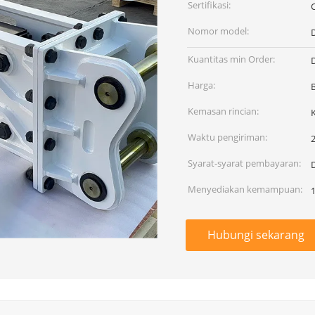
Sertifikasi:
Nomor model:
Kuantitas min Order:
Harga:
Kemasan rincian:
Waktu pengiriman:
2
Syarat-syarat pembayaran:
Menyediakan kemampuan:
Hubungi sekarang