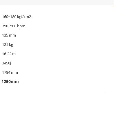
160~180 kgf/cm2
350~500 bpm
135 mm
121 kg
16-22 m
3450j
1784 mm
at 1250mm