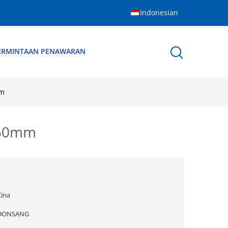
Indonesian
ERMINTAAN PENAWARAN
mm
1250mm
Cina
DONSANG