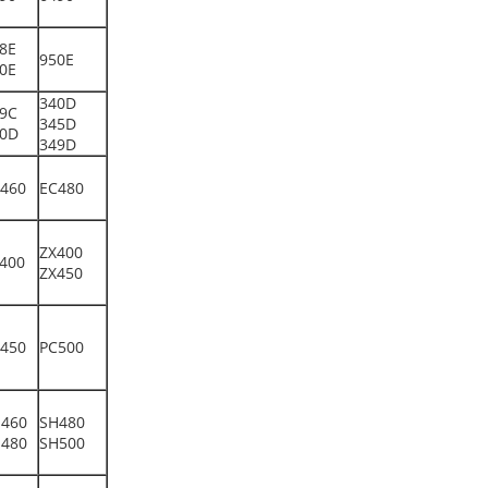
8E
950E
0E
340D
9C
345D
0D
349D
460
EC480
ZX400
400
ZX450
450
PC500
460
SH480
480
SH500