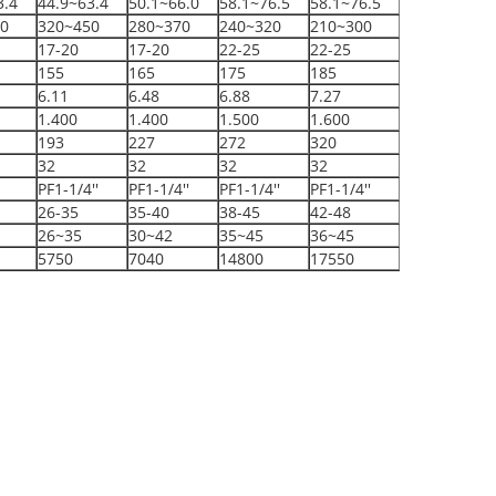
3.4
44.9~63.4
50.1~66.0
58.1~76.5
58.1~76.5
0
320~450
280~370
240~320
210~300
17-20
17-20
22-25
22-25
155
165
175
185
6.11
6.48
6.88
7.27
1.400
1.400
1.500
1.600
193
227
272
320
32
32
32
32
PF1-1/4''
PF1-1/4''
PF1-1/4''
PF1-1/4''
26-35
35-40
38-45
42-48
26~35
30~42
35~45
36~45
5750
7040
14800
17550