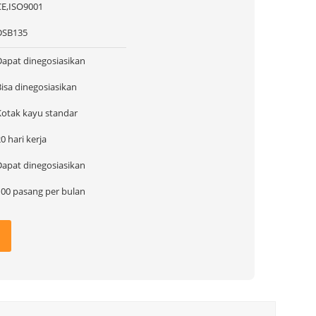
CE,ISO9001
DSB135
Dapat dinegosiasikan
Bisa dinegosiasikan
Kotak kayu standar
0 hari kerja
Dapat dinegosiasikan
100 pasang per bulan