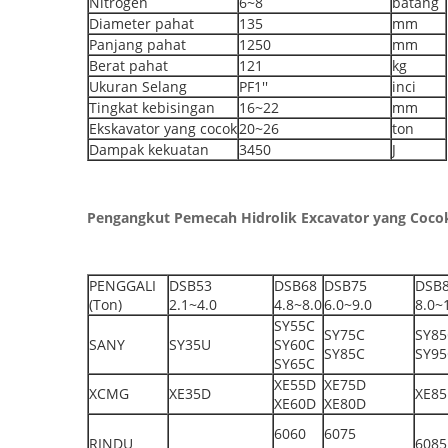
Nitrogen
6~8
batang
Diameter pahat
135
mm
Panjang pahat
1250
mm
Berat pahat
121
kg
Ukuran Selang
PF1''
inci
Tingkat kebisingan
16~22
mm
Ekskavator yang cocok
20~26
ton
Dampak kekuatan
3450
J
Pengangkut Pemecah Hidrolik Excavator yang Coco
PENGGALI
DSB53
DSB68
DSB75
DSB
(Ton)
2.1~4.0
4.8~8.0
6.0~9.0
8.0~
SY55C
SY75C
SY85
SANY
SY35U
SY60C
SY85C
SY95
SY65C
XE55D
XE75D
XCMG
XE35D
XE8
XE60D
XE80D
6060
6075
RINDU
6085