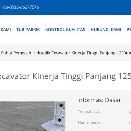
86-0512-66677576
 KAMI
TUR PABRIK
KONTROL KUALITAS
HUBUNGI KAMI
P
Pahat Pemecah Hidraulik Excavator Kinerja Tinggi Panjang 1250
xcavator Kinerja Tinggi Panjang 
Informasi Dasar
Tempat asal:
Nama merek: