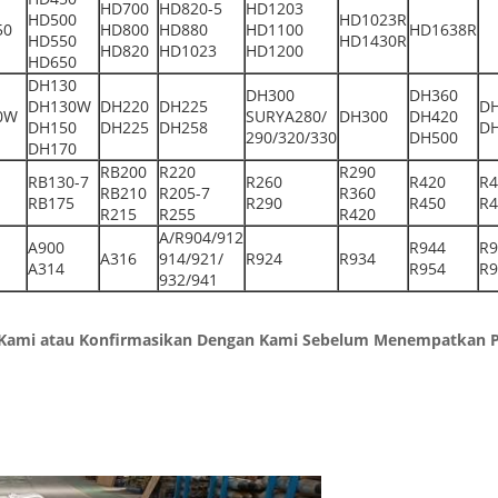
HD700
HD820-5
HD1203
HD500
HD1023R
50
HD800
HD880
HD1100
HD1638R
HD550
HD1430R
HD820
HD1023
HD1200
HD650
DH130
DH300
DH360
DH130W
DH220
DH225
D
0W
SURYA280/
DH300
DH420
DH150
DH225
DH258
D
290/320/330
DH500
DH170
RB200
R220
R290
RB130-7
R260
R420
R4
RB210
R205-7
R360
RB175
R290
R450
R4
R215
R255
R420
A/R904/912
A900
R944
R9
A316
914/921/
R924
R934
A314
R954
R9
932/941
gi Kami atau Konfirmasikan Dengan Kami Sebelum Menempatkan 