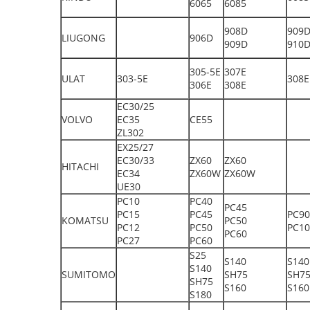
6065
6085
908D
909
LIUGONG
906D
909D
910
305-5E
307E
ULAT
303-5E
308E
306E
308E
EC30/25
VOLVO
EC35
CE55
ZL302
EX25/27
EC30/33
ZX60
ZX60
HITACHI
EC34
ZX60W
ZX60W
UE30
PC10
PC40
PC45
PC15
PC45
PC90
KOMATSU
PC50
PC12
PC50
PC10
PC60
PC27
PC60
S25
S140
S140
S140
SUMITOMO
SH75
SH7
SH75
S160
S160
S180