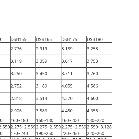
0
DSB155
DSB165
DSB175
DSB180
2.776
2.919
3.189
3.253
3.119
3.359
3.617
3.753
3.250
3.450
3.711
3.760
2.752
3.189
4.055
4.586
2.818
3.514
4.370
4.600
2.906
3.586
4.480
4.658
0
160~180
160~180
160~200
180~220
2.559
2.275~2.559
2.275~2.559
2.275~2.559
2.559~3.128
0
170~240
190~250
220~260
220~260