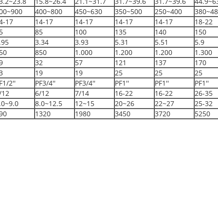
3.2~23.8
15.8~26.4
21.1~31.7
31.7~39.6
31.7~39.6
44.9~6
00~900
400~800
450~630
350~500
250~400
380~48
4-17
14-17
14-17
14-17
14-17
18-22
5
85
100
135
140
150
.95
3.34
3.93
5.31
5.51
5.9
50
850
1.000
1.200
1.200
1.300
9
32
57
121
137
170
3
19
19
25
25
25
F1/2''
PF3/4''
PF3/4''
PF1''
PF1''
PF1''
/12
6/12
7/14
16-22
16-22
26-35
.0~9.0
8.0~12.5
12~15
20~26
22~27
25-32
90
1320
1980
3450
3720
5250