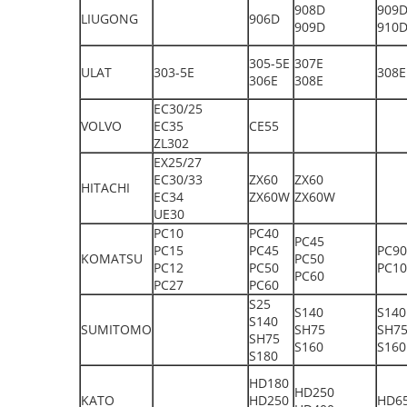
908D
909
LIUGONG
906D
909D
910
305-5E
307E
ULAT
303-5E
308E
306E
308E
EC30/25
VOLVO
EC35
CE55
ZL302
EX25/27
EC30/33
ZX60
ZX60
HITACHI
EC34
ZX60W
ZX60W
UE30
PC10
PC40
PC45
PC15
PC45
PC90
KOMATSU
PC50
PC12
PC50
PC10
PC60
PC27
PC60
S25
S140
S140
S140
SUMITOMO
SH75
SH7
SH75
S160
S160
S180
HD180
HD250
KATO
HD250
HD6