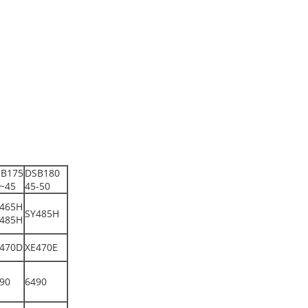
B175
DSB180
~45
45-50
465H
SY485H
485H
470D
XE470E
90
6490