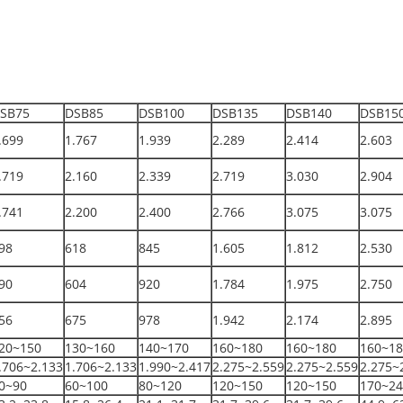
SB75
DSB85
DSB100
DSB135
DSB140
DSB15
.699
1.767
1.939
2.289
2.414
2.603
.719
2.160
2.339
2.719
3.030
2.904
.741
2.200
2.400
2.766
3.075
3.075
98
618
845
1.605
1.812
2.530
90
604
920
1.784
1.975
2.750
56
675
978
1.942
2.174
2.895
20~150
130~160
140~170
160~180
160~180
160~18
.706~2.133
1.706~2.133
1.990~2.417
2.275~2.559
2.275~2.559
2.275~
0~90
60~100
80~120
120~150
120~150
170~24