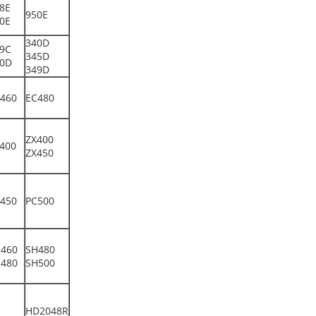
8E
950E
0E
340D
9C
345D
0D
349D
460
EC480
ZX400
400
ZX450
450
PC500
460
SH480
480
SH500
HD2048R