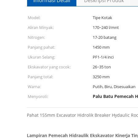
Informasi Detail
Deskripsi Produk
Model:
Tipe Kotak
Aliran Minyak:
170~240 l/mnt
Nitrogen:
17-20 batang
Panjang pahat:
1450 mm
Ukuran Selang:
PF1-1/4 inci
Ekskavator yang cocok:
26~35 ton
Panjang total:
3250 mm
Warna:
Putih, Biru, Disesuaikan
Palu Batu Pemecah H
Menyoroti:
Pahat 155mm Excavator Hidrolik Breaker Hydaulic Ro
Lampiran Pemecah Hidraulik Ekskavator Kinerja Tin