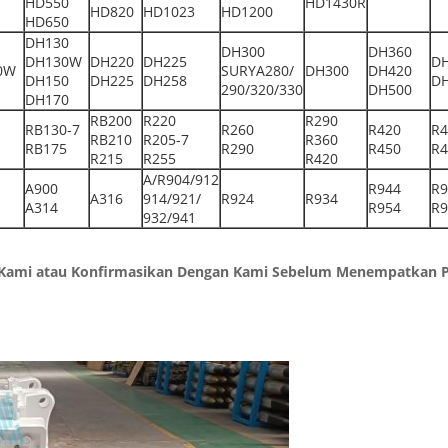
HD550
HD1430R
HD820
HD1023
HD1200
HD650
DH130
DH300
DH360
DH130W
DH220
DH225
D
0W
SURYA280/
DH300
DH420
DH150
DH225
DH258
D
290/320/330
DH500
DH170
RB200
R220
R290
RB130-7
R260
R420
R4
RB210
R205-7
R360
RB175
R290
R450
R4
R215
R255
R420
A/R904/912
A900
R944
R9
A316
914/921/
R924
R934
A314
R954
R9
932/941
gi Kami atau Konfirmasikan Dengan Kami Sebelum Menempatkan 