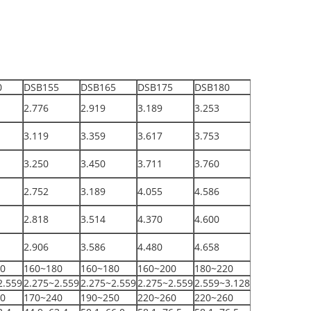
0
DSB155
DSB165
DSB175
DSB180
2.776
2.919
3.189
3.253
3.119
3.359
3.617
3.753
3.250
3.450
3.711
3.760
2.752
3.189
4.055
4.586
2.818
3.514
4.370
4.600
2.906
3.586
4.480
4.658
0
160~180
160~180
160~200
180~220
2.559
2.275~2.559
2.275~2.559
2.275~2.559
2.559~3.128
0
170~240
190~250
220~260
220~260