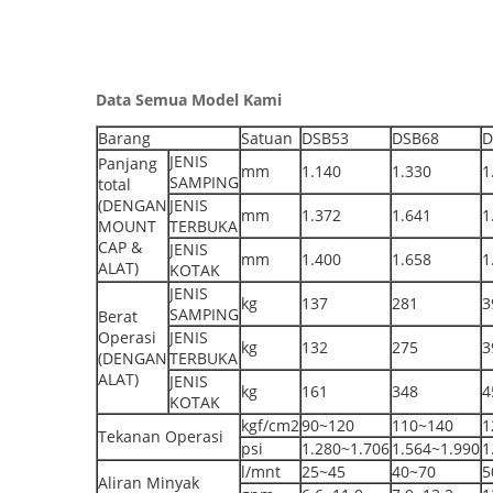
Data Semua Model Kami
Barang
Satuan
DSB53
DSB68
D
JENIS
Panjang
mm
1.140
1.330
1
SAMPING
total
(DENGAN
JENIS
mm
1.372
1.641
1
MOUNT
TERBUKA
CAP &
JENIS
mm
1.400
1.658
1
ALAT)
KOTAK
JENIS
kg
137
281
3
SAMPING
Berat
Operasi
JENIS
kg
132
275
3
(DENGAN
TERBUKA
ALAT)
JENIS
kg
161
348
4
KOTAK
kgf/cm2
90~120
110~140
1
Tekanan Operasi
psi
1.280~1.706
1.564~1.990
1
l/mnt
25~45
40~70
5
Aliran Minyak