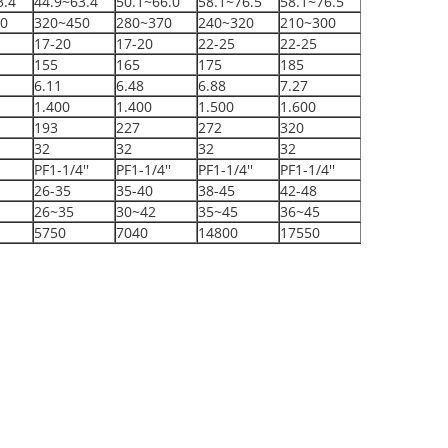
3.4
44.9~63.4
50.1~66.0
58.1~76.5
58.1~76.5
0
320~450
280~370
240~320
210~300
17-20
17-20
22-25
22-25
155
165
175
185
6.11
6.48
6.88
7.27
1.400
1.400
1.500
1.600
193
227
272
320
32
32
32
32
PF1-1/4''
PF1-1/4''
PF1-1/4''
PF1-1/4''
26-35
35-40
38-45
42-48
26~35
30~42
35~45
36~45
5750
7040
14800
17550