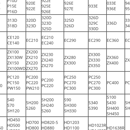
P10D
922E
D
920E
926E
033E
94
P15E
925E
933E
D
922E
927E
936E
95
P16D
926E
320D
326D
313D
320D
325D
33
323D
329C
336D
318D
323D
326D
34
325D
330D
CE120
EC210
EC210
EC290
EC290
EC360
EC
CE140
EC240
ZX100
ZX200
ZX230
ZX300
ZX130W
ZX210
ZX280
ZX360
ZX240
ZX330
ZX
ZX150
ZX220
ZX300
ZX400
ZX270
ZX350
ZX100WD
ZX270
PC120
PC200
PC250
PC250
PC200
PC150
PC220
PC270
PC270
PC400
PC
0
PC220
PW150
PW210
PC300
PC300
S100
S40
SH200
S90
SH200
S340
S430
SH
5
S70
SH240
SH300
S260
S390
SH400
SH
SH120
S260
SH330
SH450
HD450
HD700
HD820-5
HD1203
HD500
HD1023R
50
HD800
HD880
HD1100
HD1638R