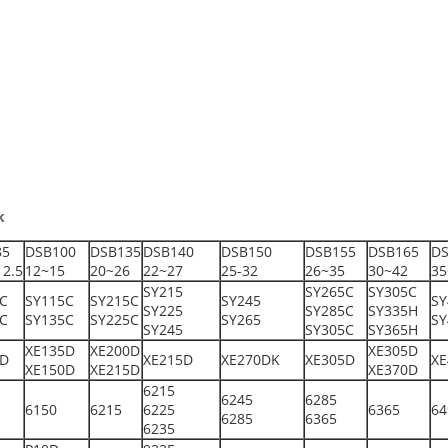
k
85
DSB100
DSB135
DSB140
DSB150
DSB155
DSB165
DS
12.5
12~15
20~26
22~27
25-32
26~35
30~42
35
SY215
SY265C
SY305C
C
SY115C
SY215C
SY245
SY
SY225
SY285C
SY335H
C
SY135C
SY225C
SY265
SY
SY245
SY305C
SY365H
XE135D
XE200D
XE305D
5D
XE215D
XE270DK
XE305D
XE
XE150D
XE215D
XE370D
6215
6245
6285
6150
6215
6225
6365
64
6285
6365
6235