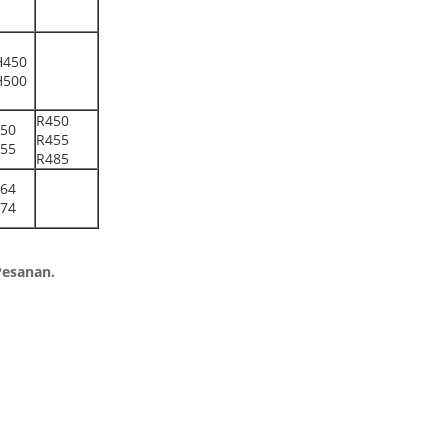
H450
H500
R450
50
R455
55
R485
64
74
Pesanan.