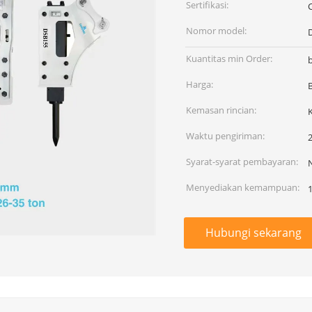
Sertifikasi:
Nomor model:
Kuantitas min Order:
Harga:
Kemasan rincian:
Waktu pengiriman:
2
Syarat-syarat pembayaran:
Menyediakan kemampuan:
1
Hubungi sekarang