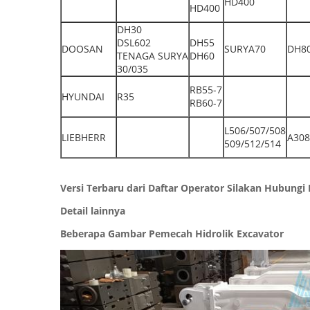
HD400
HD400
DH30
DSL602
DH55
DOOSAN
SURYA70
DH8
TENAGA SURYA
DH60
30/035
RB55-7
HYUNDAI
R35
RB60-7
L506/507/508
LIEBHERR
A308
509/512/514
Versi Terbaru dari Daftar Operator Silakan Hubun
Detail lainnya
Beberapa Gambar Pemecah Hidrolik Excavator