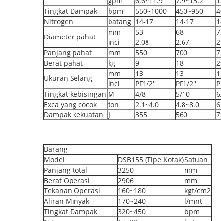
gpm
6.6~11.9
7.9~13.2
1
Tingkat Dampak
bpm
550~1000
450~950
4
Nitrogen
batang
14-17
14-17
1
mm
53
68
7
Diameter pahat
inci
2.08
2.67
2
Panjang pahat
mm
550
700
7
Berat pahat
kg
9
18
2
mm
13
13
1
Ukuran Selang
inci
PF1/2''
PF1/2''
P
Tingkat kebisingan
M
4/8
5/10
6
Exca yang cocok
ton
2.1~4.0
4.8~8.0
6
Dampak kekuatan
J
355
560
7
Barang
Model
DSB155 (Tipe Kotak)
Satuan
Panjang total
3250
mm
Berat Operasi
2906
mm
Tekanan Operasi
160~180
kgf/cm2
Aliran Minyak
170~240
l/mnt
Tingkat Dampak
320~450
bpm