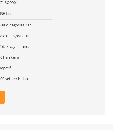
CE,ISO9001
DSB155
bisa dinegosiasikan
Bisa dinegosiasikan
Kotak kayu standar
0 hari kerja
Negatif
00 set per bulan