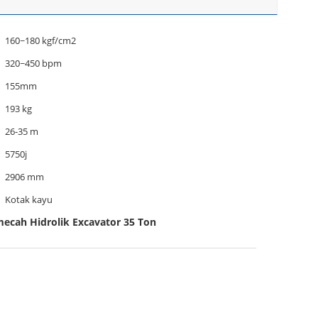
160~180 kgf/cm2
320~450 bpm
155mm
193 kg
26-35 m
5750j
2906 mm
Kotak kayu
ecah Hidrolik Excavator 35 Ton