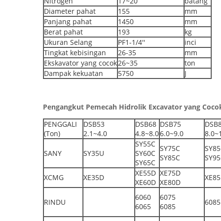
Nitrogen
17~20
batang
Diameter pahat
155
mm
Panjang pahat
1450
mm
Berat pahat
193
kg
Ukuran Selang
PF1-1/4''
inci
Tingkat kebisingan
26-35
mm
Ekskavator yang cocok
26~35
ton
Dampak kekuatan
5750
J
Pengangkut Pemecah Hidrolik Excavator yang Coco
PENGGALI
DSB53
DSB68
DSB75
DSB
(Ton)
2.1~4.0
4.8~8.0
6.0~9.0
8.0~
SY55C
SY75C
SY85
SANY
SY35U
SY60C
SY85C
SY95
SY65C
XE55D
XE75D
XCMG
XE35D
XE8
XE60D
XE80D
6060
6075
RINDU
6085
6065
6085