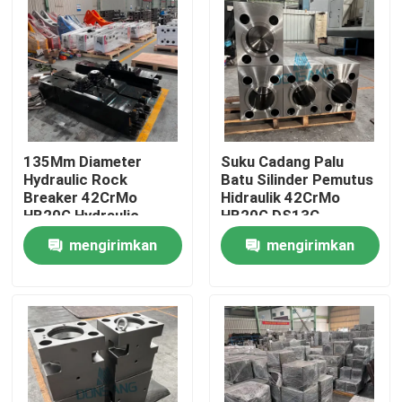
135Mm Diameter
Suku Cadang Palu
Hydraulic Rock
Batu Silinder Pemutus
Breaker 42CrMo
Hidraulik 42CrMo
HB20G Hydraulic
HB20G DS13C
Breaker Cylinder Rock
mengirimkan
mengirimkan
DS13C Hammer
Bagian-bagian suku
Rumah
permintaan
permintaan
cadang
Produk
Tampilan VR