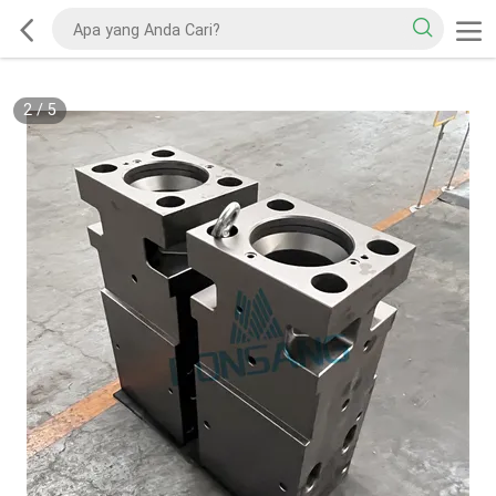
2
/
5