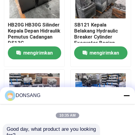
Tentang kami
HB20G HB30G Silinder
SB121 Kepala
Kepala Depan Hidraulik
Belakang Hydraulic
Tur Pabrik
Pemutus Cadangan
Breaker Cylinder
DS13C
Excavator Bagian
Hammer Rock
mengirimkan
mengirimkan
Hydraulic DS13C
Kontrol kualitas
permintaan
permintaan
Hubungi kami
Permintaan Penawaran
DONSANG
Pemecah Batu Hidrolik
10:35 AM
Good day, what product are you looking 
42CrMo HB20G
suku cadang
Pemutus hidrolik excavator