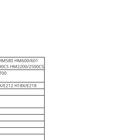
HM580 HM600/601
00CS HM2200/2500CS
700
X/E212 H18X/E218