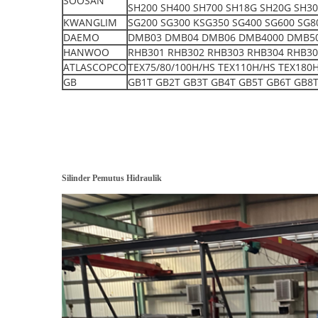
SOOSAN
SH200 SH400 SH700 SH18G SH20G SH3
KWANGLIM
SG200 SG300 KSG350 SG400 SG600 SG8
DAEMO
DMB03 DMB04 DMB06 DMB4000 DMB5000 S
HANWOO
RHB301 RHB302 RHB303 RHB304 RHB30
ATLASCOPCO
TEX75/80/100H/HS TEX110H/HS TEX180
GB
GB1T GB2T GB3T GB4T GB5T GB6T GB8T
Silinder Pemutus Hidraulik