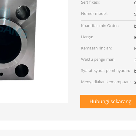
Sertifikasi:
Nomor model:
Kuantitas min Order:
Harga:
Kemasan rincian:
Waktu pengiriman:
2
Syarat-syarat pembayaran:
Menyediakan kemampuan:
Hubungi sekarang