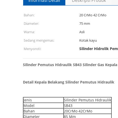
Informasi Detail
Deskripsi Produk
Bahan:
20 CrMo 42 CrMo
Diameter:
75 mm
Warna:
Asli
Sedang mengemas:
Kotak kayu
Silinder Hidrolik Pe
Menyoroti:
Silinder Pemutus Hidraulik SB43 Silinder Gas Kepala
Detail Kepala Belakang Silinder Pemutus Hidraulik
Jenis
Silinder Pemutus Hidraulik
Model
SB43
Bahan
20CrMo 42CrMo
Diameter
85 Mm