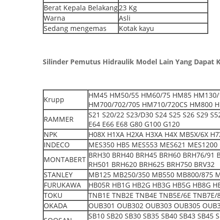
Berat Kepala Belakang
23 Kg
Warna
Asli
Sedang mengemas
Kotak kayu
Silinder Pemutus Hidraulik Model Lain Yang Dapat 
HM45 HM50/55 HM60/75 HM85 HM130/
Krupp
HM700/702/705 HM710/720CS HM800 H
S21 S20/22 S23/D30 S24 S25 S26 S29 S
RAMMER
E64 E66 E68 G80 G100 G120
NPK
H08X H1XA H2XA H3XA H4X MB5X/6X H7X
INDECO
MES350 HB5 MES553 MES621 MES1200 
BRH30 BRH40 BRH45 BRH60 BRH76/91 
MONTABERT
RH501 BRH620 BRH625 BRH750 BRV32
STANLEY
MB125 MB250/350 MB550 MB800/875 
FURUKAWA
HB05R HB1G HB2G HB3G HB5G HB8G H
TOKU
TNB1E TNB2E TNB4E TNB5E/6E TNB7E/8
OKADA
OUB301 OUB302 OUB303 OUB305 OUB3
SB10 SB20 SB30 SB35 SB40 SB43 SB45 