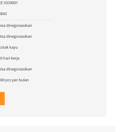
CE ISO9001
SB43
bisa dinegosiasikan
Bisa dinegosiasikan
Kotak kayu
0 hari kerja
bisa dinegosiasikan
300 pcs per bulan