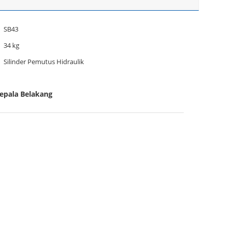
SB43
34 kg
Silinder Pemutus Hidraulik
Kepala Belakang