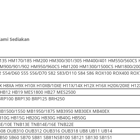
Kami Sediakan
135 HM170/185 HM200 HM300/301/305 HM400/401 HM550/560CS 
M900/901/902 HM950/960CS HM1200 HM1300/1500CS HM1800/20
52 S54/D60 S55 S56/D70 S82 S83/D110 S84 S86 ROX100 ROX400 ROX
 H8XA H9X H10X H10XB/10XE H11X/14X H12X H16X H20X/20XE H12
HB12 HB19 MES1800 HB27 MES2500
BRP100 BRP130 BRP125 BRH250
MB1500/1550 MB1950/1875 MB3950 MB30EX MB40EX
B10G HB15G HB20G HB30G HB40G HB50G
E/10E TNB13E TNB14E/16E TNB22E
08 OUB310 OUB312 OUB316 OUB318 UB8 UB11 UB14
SB50 SB60 SB70 SB81 SB81NSB100 SB121 SB130 SB151