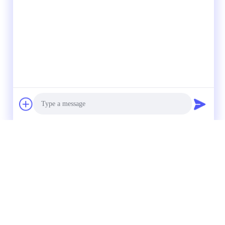
Photo
Video Call
Audio Call