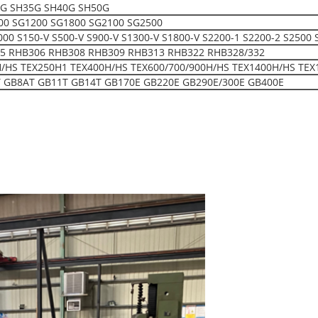
0G SH35G SH40G SH50G
00 SG1200 SG1800 SG2100 SG2500
150-V S500-V S900-V S1300-V S1800-V S2200-1 S2200-2 S2500 
5 RHB306 RHB308 RHB309 RHB313 RHB322 RHB328/332
H/HS TEX250H1 TEX400H/HS TEX600/700/900H/HS TEX1400H/HS TEX
 GB8AT GB11T GB14T GB170E GB220E GB290E/300E GB400E