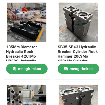
135Mm Diameter
SB35 SB43 Hydraulic
Hydraulic Rock
Breaker Cylinder Rock
Breaker 42CrMo
Hammer 20CrMo
HB20G Hydraulic
42CrMo Cylinder
Breaker Cylinder Rock
Kepala Depan DS13C
mengirimkan
mengirimkan
DS13C Hammer
Rumah
Bagian-bagian suku
permintaan
permintaan
cadang
Produk
Tampilan VR