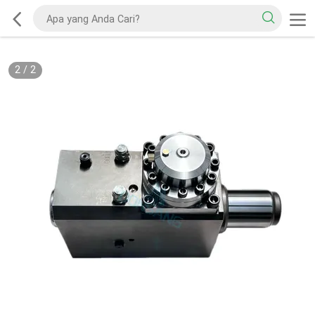
2
/
2