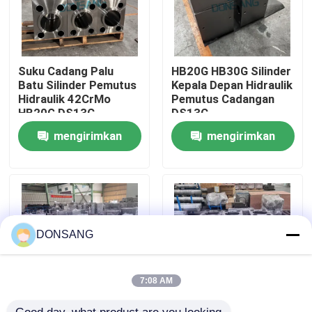
Tentang kami
Suku Cadang Palu
HB20G HB30G Silinder
Tur Pabrik
Batu Silinder Pemutus
Kepala Depan Hidraulik
Hidraulik 42CrMo
Pemutus Cadangan
HB20G DS13C
DS13C
Kontrol kualitas
mengirimkan
mengirimkan
permintaan
permintaan
Hubungi kami
Permintaan Penawaran
DONSANG
Pemecah Batu Hidrolik
7:08 AM
Pemutus hidrolik excavator