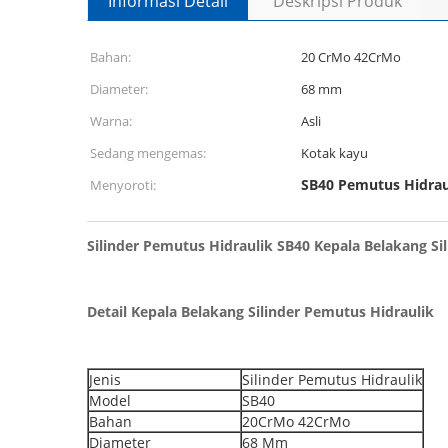
Informasi Detail
Deskripsi Produk
Bahan:
20 CrMo 42CrMo
Diameter:
68 mm
Warna:
Asli
Sedang mengemas:
Kotak kayu
SB40 Pemutus Hidraul
Menyoroti:
Silinder Pemutus Hidraulik SB40 Kepala Belakang Sil
Detail Kepala Belakang Silinder Pemutus Hidraulik
Jenis
Silinder Pemutus Hidraulik
Model
SB40
Bahan
20CrMo 42CrMo
Diameter
68 Mm