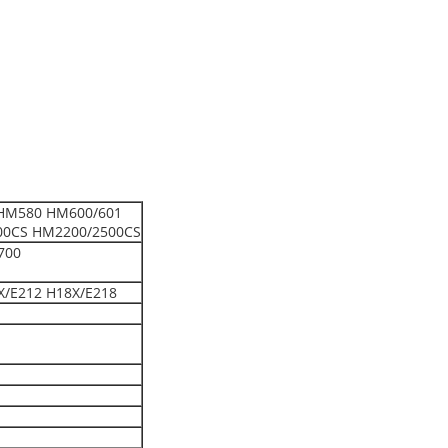
HM580 HM600/601
00CS HM2200/2500CS
700
X/E212 H18X/E218