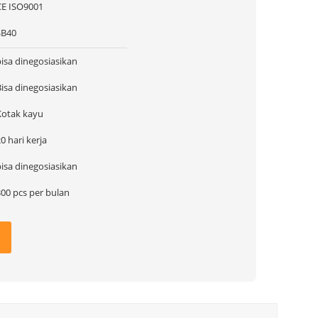
CE ISO9001
SB40
bisa dinegosiasikan
Bisa dinegosiasikan
Kotak kayu
0 hari kerja
bisa dinegosiasikan
300 pcs per bulan