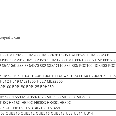
Menyediakan
135 HM170/185 HM200 HM300/301/305 HM400/401 HM550/560CS 
M900/901/902 HM950/960CS HM1200 HM1300/1500CS HM1800/20
52 S54/D60 S55 S56/D70 S82 S83/D110 S84 S86 ROX100 ROX400 ROX
 H8XA H9X H10X H10XB/10XE H11X/14X H12X H16X H20X/20XE H12
HB12 HB19 MES1800 HB27 MES2500
BRP100 BRP130 BRP125 BRH250
MB1500/1550 MB1950/1875 MB3950 MB30EX MB40EX
B10G HB15G HB20G HB30G HB40G HB50G
E/10E TNB13E TNB14E/16E TNB22E
08 OUB310 OUB312 OUB316 OUB318 UB8 UB11 UB14