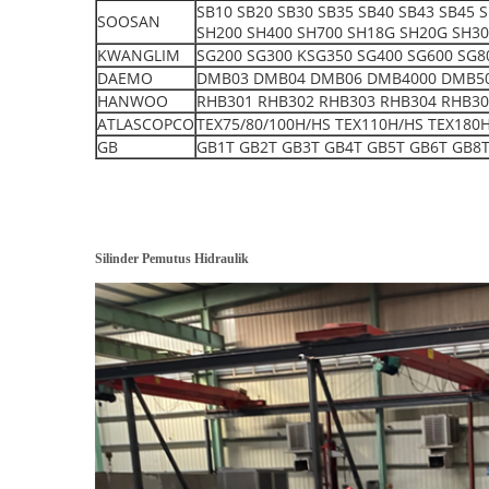
SB10 SB20 SB30 SB35 SB40 SB43 SB45 
SOOSAN
SH200 SH400 SH700 SH18G SH20G SH3
KWANGLIM
SG200 SG300 KSG350 SG400 SG600 SG8
DAEMO
DMB03 DMB04 DMB06 DMB4000 DMB5000 S
HANWOO
RHB301 RHB302 RHB303 RHB304 RHB30
ATLASCOPCO
TEX75/80/100H/HS TEX110H/HS TEX180
GB
GB1T GB2T GB3T GB4T GB5T GB6T GB8T
Silinder Pemutus Hidraulik