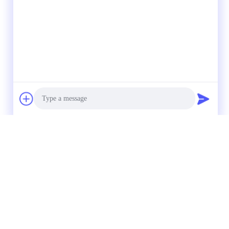
Photo
Video Call
Audio Call