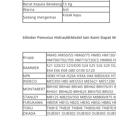
Berat Kepala Belakang
15 Kg
Warna
Asli
Kotak kayu
Sedang mengemas
Silinder Pemutus Hidraulik
Model lain Kami Dapat 
HM45 HM50/55 HM60/75 HM85 HM130/
Krupp
HM700/702/705 HM710/720CS HM800 H
S21 S20/22 S23/D30 S24 S25 S26 S29 S
RAMMER
E64 E66 E68 G80 G100 G120
NPK
H08X H1XA H2XA H3XA H4X MB5X/6X H7X
INDECO
MES350 HB5 MES553 MES621 MES1200 
BRH30 BRH40 BRH45 BRH60 BRH76/91 
MONTABERT
RH501 BRH620 BRH625 BRH750 BRV32
STANLEY
MB125 MB250/350 MB550 MB800/875 
FURUKAWA
HB05R HB1G HB2G HB3G HB5G HB8G H
TOKU
TNB1E TNB2E TNB4E TNB5E/6E TNB7E/8
OKADA
OUB301 OUB302 OUB303 OUB305 OUB3