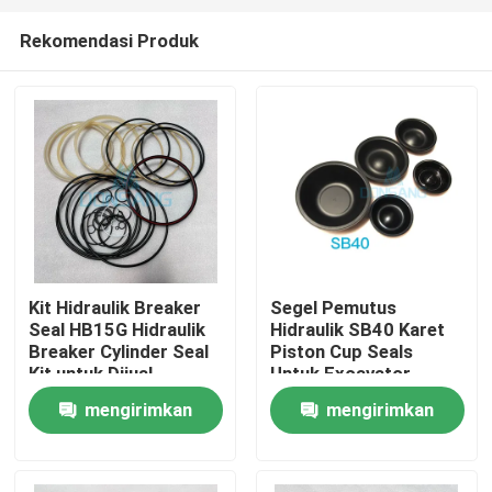
Rekomendasi Produk
Kit Hidraulik Breaker
Segel Pemutus
Seal HB15G Hidraulik
Hidraulik SB40 Karet
Rumah
Breaker Cylinder Seal
Piston Cup Seals
Kit untuk Dijual
Untuk Excavator
mengirimkan
mengirimkan
Produk
permintaan
permintaan
Tampilan VR