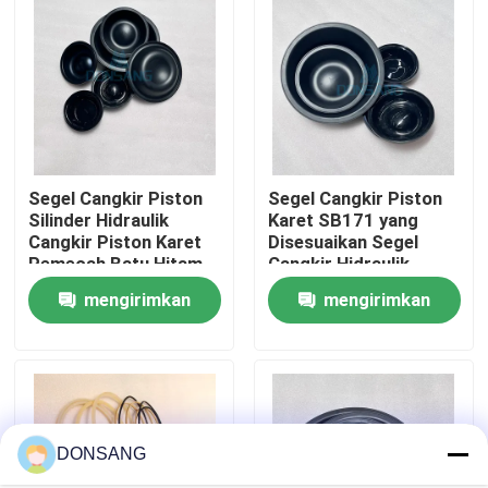
Tentang kami
Tur Pabrik
Segel Cangkir Piston
Segel Cangkir Piston
Kontrol kualitas
Silinder Hidraulik
Karet SB171 yang
Cangkir Piston Karet
Disesuaikan Segel
Pemecah Batu Hitam
Cangkir Hidraulik
Hubungi kami
mengirimkan
mengirimkan
Permintaan Penawaran
permintaan
permintaan
Pemecah Batu Hidrolik
DONSANG
Pemutus hidrolik excavator