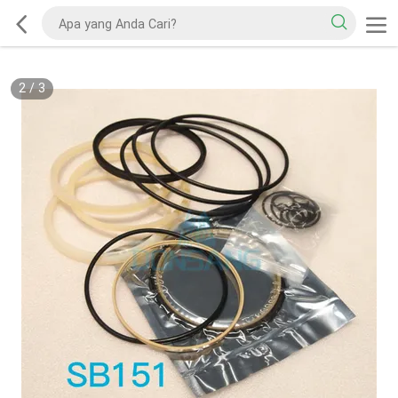
2
/
3