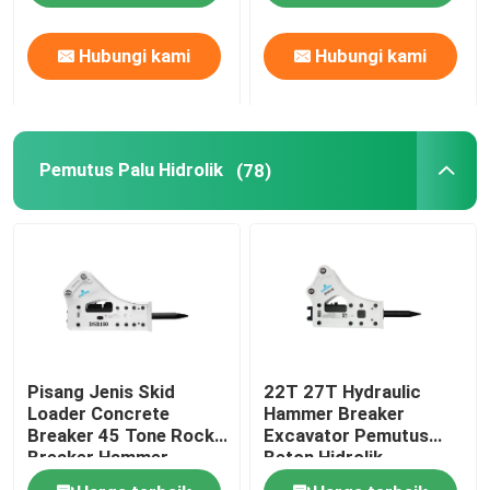
Hubungi kami
Hubungi kami
Tentang kami
Tur Pabrik
Pemutus Palu Hidrolik
(78)
Kontrol kualitas
Hubungi kami
Permintaan Penawaran
Pisang Jenis Skid
22T 27T Hydraulic
Pemecah Batu Hidrolik
Loader Concrete
Hammer Breaker
Breaker 45 Tone Rock
Excavator Pemutus
Breaker Hammer
Beton Hidrolik
Pemutus hidrolik excavator