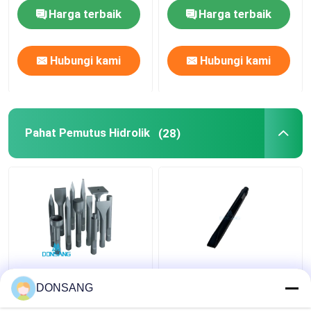
Harga terbaik
Harga terbaik
Bagian Pemutus Hidrolik
Hubungi kami
Hubungi kami
Bucket Penghancur Excavator
penghancur beton
Pahat Pemutus Hidrolik
(28)
Pulverizer Hidrolik
Grapple Excavator
Mesin Ekskavator Bekas
Pahat Pemecah Batu
40Cr 42Cr 180mm
Hidraulik Tumpul
Hydraulic Rock
DONSANG
42Crmo 135mm Dia
Hammer Wedge Chisel