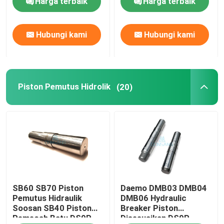
Harga terbaik
Harga terbaik
Pemutus Palu Hidrolik
Hubungi kami
Hubungi kami
Piston Pemutus Hidrolik
Piston Pemutus Hidrolik
(20)
Pahat Pemutus Hidrolik
Segel Pemutus
Baut Pemutus
Semak Hidrolik
SB60 SB70 Piston
Daemo DMB03 DMB04
Pemutus Hidraulik
DMB06 Hydraulic
Soosan SB40 Piston
Breaker Piston
Silinder Pemutus Hidraulik
Pemecah Batu DS9P
Disesuaikan DS9P