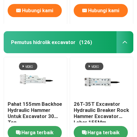
Hubungi kami
Hubungi kami
Pemutus hidrolik excavator
(126)
Rumah
Pahat 155mm Backhoe
26T-35T Excavator
Hydraulic Hammer
Hydraulic Breaker Rock
Produk
Untuk Excavator 30
Hammer Excavator
Ton
Lebar 155Mm
Harga terbaik
Harga terbaik
Tampilan VR