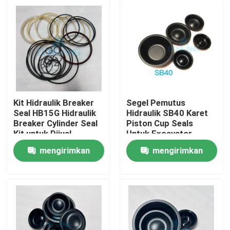
Kit Hidraulik Breaker
Segel Pemutus
Seal HB15G Hidraulik
Hidraulik SB40 Karet
Breaker Cylinder Seal
Piston Cup Seals
Kit untuk Dijual
Untuk Excavator
mengirimkan
mengirimkan
Rumah
permintaan
permintaan
Produk
Tampilan VR