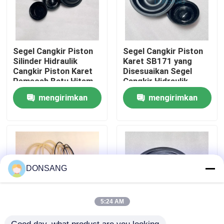
Tentang kami
Segel Cangkir Piston
Segel Cangkir Piston
Tur Pabrik
Silinder Hidraulik
Karet SB171 yang
Cangkir Piston Karet
Disesuaikan Segel
Pemecah Batu Hitam
Cangkir Hidraulik
Kontrol kualitas
mengirimkan
mengirimkan
permintaan
permintaan
Hubungi kami
Permintaan Penawaran
DONSANG
Pemecah Batu Hidrolik
5:24 AM
Pemutus hidrolik excavator