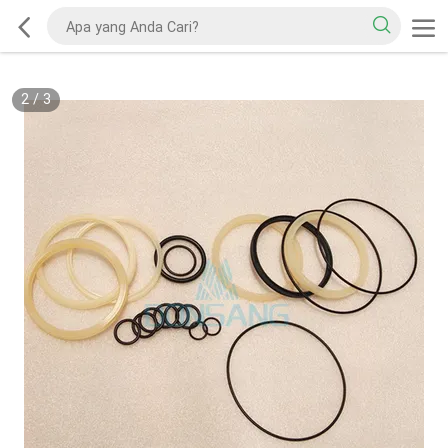
2
/
3