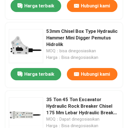
Harga terbaik
Hubungi kami
53mm Chisel Box Type Hydraulic
Hammer Mini Digger Pemutus
Hidrolik
MOQ：bisa dinegosiasikan
Harga：Bisa dinegosiasikan
Harga terbaik
Hubungi kami
Rumah
35 Ton 45 Ton Excavator
Hydraulic Rock Breaker Chisel
Produk
175 Mm Lebar Hydraulic Breaker
Palu
MOQ：Dapat dinegosiasikan
Tampilan VR
Harga：Bisa dinegosiasikan