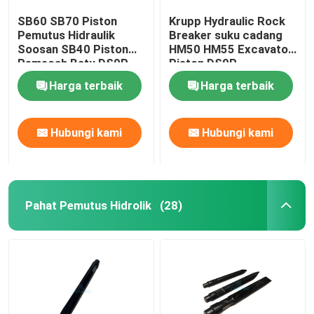
SB60 SB70 Piston
Krupp Hydraulic Rock
Pemutus Hidraulik
Breaker suku cadang
Soosan SB40 Piston
HM50 HM55 Excavator
Pemecah Batu DS9P
Piston DS9P
Harga terbaik
Harga terbaik
Hubungi kami
Hubungi kami
Pahat Pemutus Hidrolik
(28)