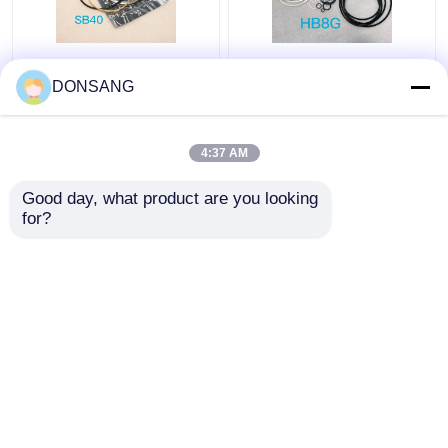
Kit Segel Pemutus
HB8G Jack Hammer
Hidraulik Biru Kuning
Seal Kit Diameter
DONSANG
SB40 Kit Segel
90mm Hidrolik Piston
Pemecah Batu
Seal Kit
4:37 AM
Harga terbaik
Harga terbaik
Good day, what product are you looking 
for?
Hubungi kami
Hubungi kami
Lihat Lebih
Rumah
Tentang kita
Hubungi kami
Desktop Site
Sitemap
Privacy Policy