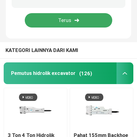
Bagian Pemutus Hidrolik
Bucket Penghancur Excavator
KATEGORI LAINNYA DARI KAMI
penghancur beton
Pulverizer Hidrolik
Pemutus hidrolik excavator
(126)
Grapple Excavator
Mesin Ekskavator Bekas
3 Ton 4 Ton Hidrolik
Pahat 155mm Backhoe