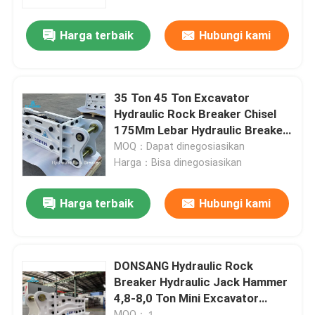
Harga terbaik
Hubungi kami
Tentang kami
Tur Pabrik
35 Ton 45 Ton Excavator
Hydraulic Rock Breaker Chisel
Kontrol kualitas
175Mm Lebar Hydraulic Breaker
Hammer
MOQ：Dapat dinegosiasikan
Harga：Bisa dinegosiasikan
Hubungi kami
Harga terbaik
Hubungi kami
Permintaan Penawaran
Pemecah Batu Hidrolik
DONSANG Hydraulic Rock
Breaker Hydraulic Jack Hammer
4,8-8,0 Ton Mini Excavator
Pemutus hidrolik excavator
Attachment
MOQ：１