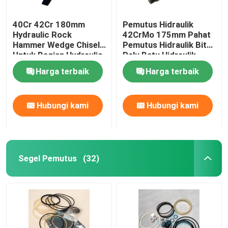
40Cr 42Cr 180mm
Pemutus Hidraulik
Hydraulic Rock
42CrMo 175mm Pahat
Hammer Wedge Chisel
Pemutus Hidraulik Bit
Untuk Bagian Hydraulic
Palu Batu Hidraulik
Breaker DS8C
DS86
Harga terbaik
Harga terbaik
Hubungi kami
Hubungi kami
Segel Pemutus
(32)