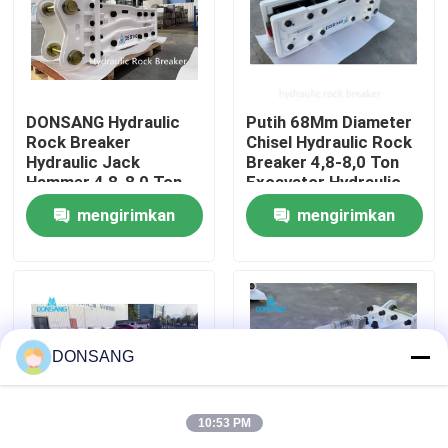
Tentang kami
Tur Pabrik
DONSANG Hydraulic
Putih 68Mm Diameter
Rock Breaker
Chisel Hydraulic Rock
Hydraulic Jack
Breaker 4,8-8,0 Ton
Hammer 4,8-8,0 Ton
Excavator Hydraulic
Kontrol kualitas
Mini Excavator
Jack Hammer
mengirimkan
mengirimkan
Attachment
Hubungi kami
permintaan
permintaan
Permintaan Penawaran
DONSANG
Pemecah Batu Hidrolik
10:53 PM
Pemutus hidrolik excavator