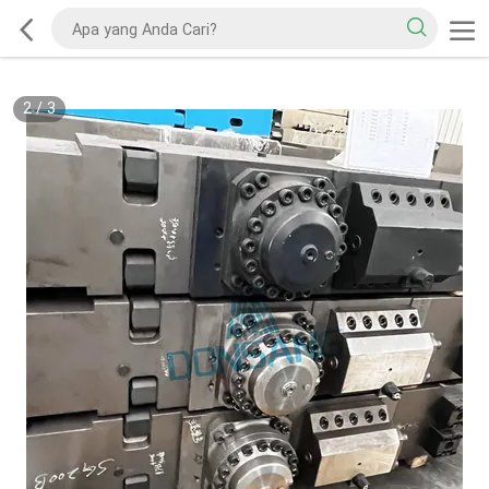
2
/
3