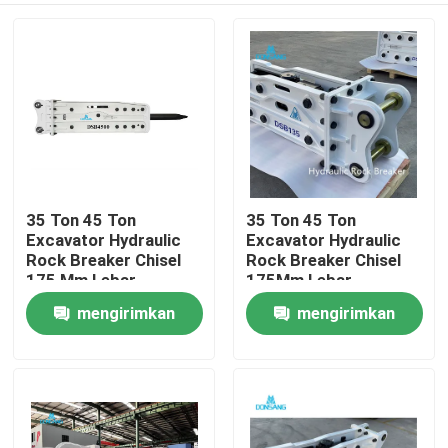
35 Ton 45 Ton
35 Ton 45 Ton
Excavator Hydraulic
Excavator Hydraulic
Rock Breaker Chisel
Rock Breaker Chisel
175 Mm Lebar
175Mm Lebar
Hydraulic Breaker Palu
Hydraulic Breaker
mengirimkan
mengirimkan
Rumah
Hammer
permintaan
permintaan
Produk
Tampilan VR