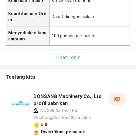
Kemasan rincian
Kotak kayu standar
Kuantitas min Ord
Dapat dinegosiasikan
er
Menyediakan kem
100 pasang per bulan
ampuan
Lihat Lebih
Tentang kita
DONSANG Machinery Co., Ltd
profil pabrikan
NO.388 Xinfeng Rd
Wuzhong,Suzhou.China ,Cina
5.0
Diverifikasi pemasok