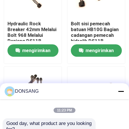
Tentang kami
Hydraulic Rock
Bolt sisi pemecah
Breaker 42mm Melalui
batuan HB10G Bagian
Tur Pabrik
Bolt 968 Melalui
cadangan pemecah
Panjang DS11B
hidrolik DS11B
mengirimkan
mengirimkan
Kontrol kualitas
permintaan
permintaan
Hubungi kami
Permintaan Penawaran
DONSANG
Pemecah Batu Hidrolik
11:23 PM
Good day, what product are you looking 
Excavator Hammer
24mm Hydraulic
Pemutus hidrolik excavator