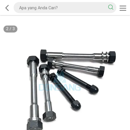
2
/
3