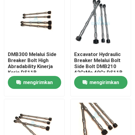
DMB300 Melalui Side
Excavator Hydraulic
Breaker Bolt High
Breaker Melalui Bolt
Abradability Kinerja
Side Bolt DMB210
Kerja DS11B
42CrMo 40Cr DS11B
mengirimkan
mengirimkan
Rumah
permintaan
permintaan
Produk
Tampilan VR