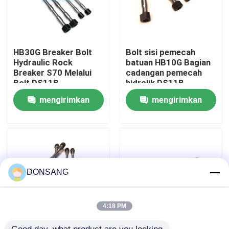
Tentang kami
HB30G Breaker Bolt
Bolt sisi pemecah
Tur Pabrik
Hydraulic Rock
batuan HB10G Bagian
Breaker S70 Melalui
cadangan pemecah
Bolt DS11B
hidrolik DS11B
Kontrol kualitas
mengirimkan
mengirimkan
permintaan
permintaan
Hubungi kami
Permintaan Penawaran
DONSANG
Pemecah Batu Hidrolik
4:18 PM
Pemutus hidrolik excavator