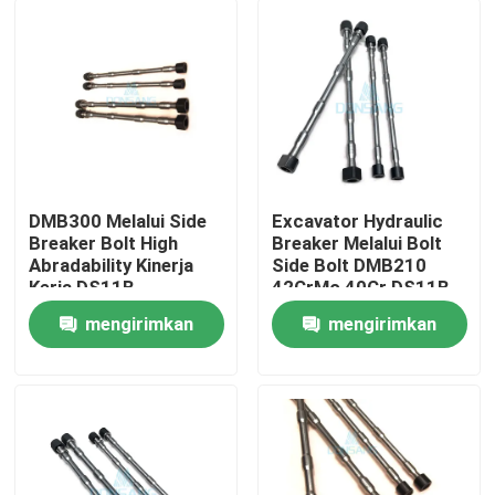
DMB300 Melalui Side
Excavator Hydraulic
Breaker Bolt High
Breaker Melalui Bolt
Abradability Kinerja
Side Bolt DMB210
Kerja DS11B
42CrMo 40Cr DS11B
mengirimkan
mengirimkan
Rumah
permintaan
permintaan
Produk
Tampilan VR