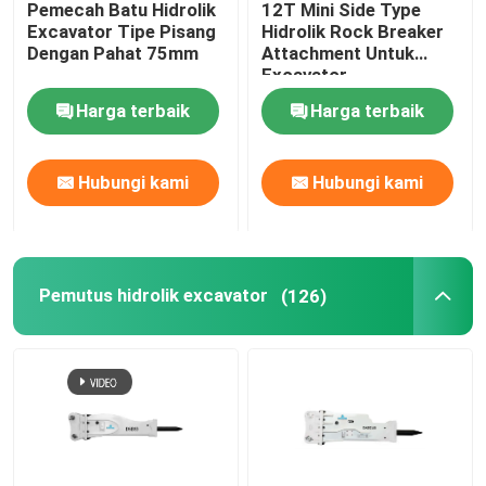
Pemecah Batu Hidrolik
12T Mini Side Type
Excavator Tipe Pisang
Hidrolik Rock Breaker
Bagian Pemutus Hidrolik
Dengan Pahat 75mm
Attachment Untuk
Excavator
Harga terbaik
Harga terbaik
Bucket Penghancur Excavator
Hubungi kami
Hubungi kami
penghancur beton
Pulverizer Hidrolik
Pemutus hidrolik excavator
(126)
Grapple Excavator
Mesin Ekskavator Bekas