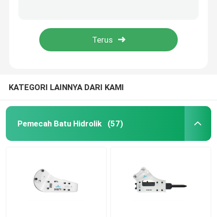
HB30G Silinder pemutus hidraulik Kepala depan Silinder 150Mm Diameter DS13C
Diameter 68mm SB40 Hydraulic Breaker Cylinder CE ISO9001 Persetujuan
Pemutus Palu Hidrolik
75mm Dia SB43 Hidrolik Breaker Cylinder Saja Dan Assy Disesuaikan
Hidrolik Rock Breaker SB45 Cylinder Untuk Pemutus Hidrolik
Piston Pemutus Hidrolik
Pahat Pemutus Hidrolik
KATEGORI LAINNYA DARI KAMI
Segel Pemutus
Pemecah Batu Hidrolik
(57)
Baut Pemutus
Semak Hidrolik
Silinder Pemutus Hidraulik