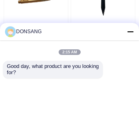
Moil Point Hydraulic
Alat Palu Batu Hidraulik
Rock Hammer Tool
Ekskavator Baji Pahat
DONSANG
135mm Diameter
Pemutus Hidraulik
Hydraulic Breaker
165Mm DS8C
Chisel untuk Penjualan
2:15 AM
Harga terbaik
Harga terbaik
DS8C
Good day, what product are you looking 
for?
Hubungi kami
Hubungi kami
Lihat Lebih
Rumah
Tentang kita
Hubungi kami
Desktop Site
Sitemap
Privacy Policy