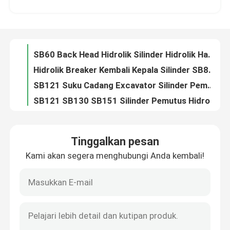
SB60 Back Head Hidrolik Silinder Hidrolik Hammer Parts
Hidrolik Breaker Kembali Kepala Silinder SB81 Hidrolik Rock Breaker Parts
Tentang kami
SB121 Suku Cadang Excavator Silinder Pemutus Hidraulik Kepala Belakang
SB121 SB130 SB151 Silinder Pemutus Hidrolik Suku Cadang
Tur Pabrik
42CrMo HB20G Hidrolik Breaker Cylinder Suku Cadang Hidrolik Breaker
Silinder Pemutus Hidraulik Excavator HB30G Silinder Gas Kepala Belakang
Kontrol kualitas
Hidrolik Breaker Front Head Cylinder SB40 Soosan Breaker Parts
SB35 SB43 Silinder pemutus hidraulik 20CrMo 42CrMo Silinder kepala depan DS13C
Hubungi kami
Silinder Pemutus Hidraulik SB45 Silinder Gas Kepala Depan Berkualitas Tinggi
Tinggalkan pesan
Bagian depan silinder pemutus hidrolik SB50 Bagian ganti pemutus batu DS13C
Kami akan segera menghubungi Anda kembali!
Permintaan Penawaran
Silinder Pemutus Hidraulik SB81 Silinder Gas Kepala Depan Berkualitas Tinggi
Silinder Pemutus Hidraulik SB121 Silinder Gas Kepala Depan Kualitas Tinggi
SB131 Bagian depan silinder pemutus hidraulik Bagian ganti palu hidraulik DS13C
Pemecah Batu Hidrolik
Silinder kepala depan hidrolik SB151 Silinder cadangan palu hidrolik DS13C
HB20G Hydraulic Breaker Front Head Cylinder Hydraulic Breaker Spare DS13C
Pemutus hidrolik excavator