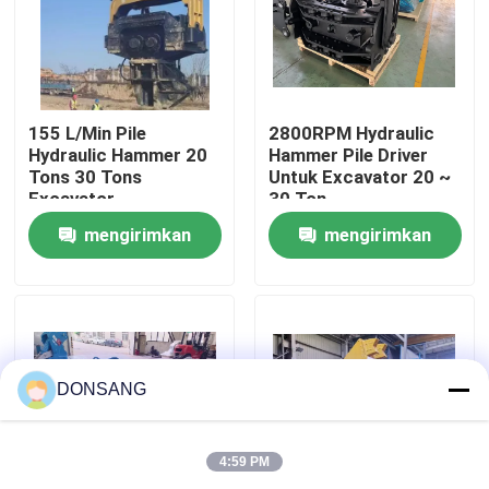
Tentang kami
Tur Pabrik
155 L/Min Pile
2800RPM Hydraulic
Hydraulic Hammer 20
Hammer Pile Driver
Tons 30 Tons
Untuk Excavator 20 ~
Excavator
30 Ton
Kontrol kualitas
Attachments
mengirimkan
mengirimkan
Hubungi kami
permintaan
permintaan
Permintaan Penawaran
DONSANG
Pemecah Batu Hidrolik
4:59 PM
Pemutus hidrolik excavator