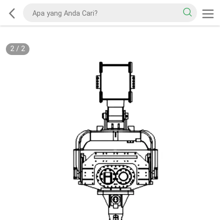
2
/
2