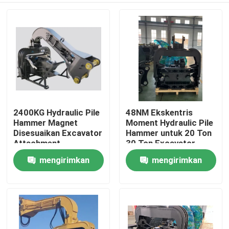
2400KG Hydraulic Pile
48NM Ekskentris
Hammer Magnet
Moment Hydraulic Pile
Disesuaikan Excavator
Hammer untuk 20 Ton
Attachment
30 Ton Excavator
mengirimkan
mengirimkan
Rumah
permintaan
permintaan
Produk
Tampilan VR