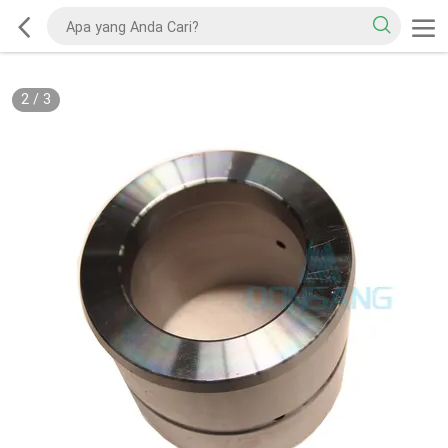
2
/
3