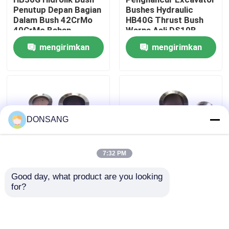
Penutup Depan Bagian
Bushes Hydraulic
Dalam Bush 42CrMo
HB40G Thrust Bush
Tentang kami
40CrMo Bahan
Warna Asli DS10B
mengirimkan
mengirimkan
Tur Pabrik
permintaan
permintaan
Kontrol kualitas
DONSANG
Hubungi kami
7:32 PM
Permintaan Penawaran
Good day, what product are you looking 
HB50G Sampul Depan
42CrMo 40CrMo
for?
Sumbu Hidraulik
Hydraulic Bushes
Pemecah Batu Hidrolik
Dorongan Sumbu
HB10G Dorongan
Dalam Untuk Pecahkan
Penutup Depan Bush
Batu DS10B
DS10B
Pemutus hidrolik excavator
mengirimkan
mengirimkan