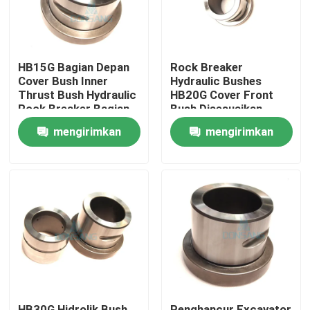
HB15G Bagian Depan
Rock Breaker
Cover Bush Inner
Hydraulic Bushes
Thrust Bush Hydraulic
HB20G Cover Front
Rock Breaker Bagian
Bush Disesuaikan
DS10B
DS10B
mengirimkan
mengirimkan
permintaan
permintaan
Rumah
Produk
Tampilan VR
HB30G Hidrolik Bush
Penghancur Excavator