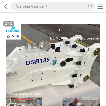
2
/
2