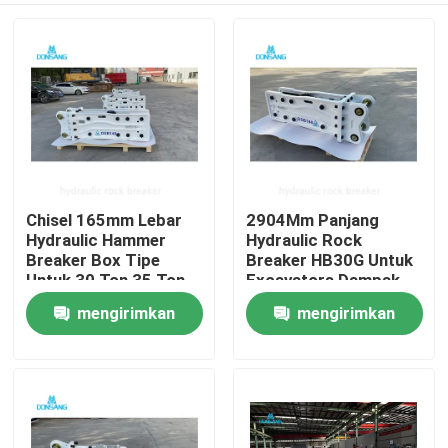
Chisel 165mm Lebar
2904Mm Panjang
Hydraulic Hammer
Hydraulic Rock
Breaker Box Tipe
Breaker HB30G Untuk
Untuk 30 Ton 35 Ton
Excavators Dampak
40 Ton Excavator
Kekuatan 5250 J
mengirimkan
mengirimkan
Rumah
permintaan
permintaan
Produk
Tampilan VR