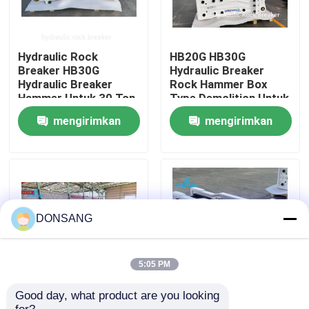
Tentang kami
Hydraulic Rock
HB20G HB30G
Breaker HB30G
Hydraulic Breaker
Tur Pabrik
Hydraulic Breaker
Rock Hammer Box
Hammer Untuk 30 Ton
Type Demolition Untuk
40 Ton Excavator
Excavator Cat330
mengirimkan
mengirimkan
Kontrol kualitas
permintaan
permintaan
Hubungi kami
Permintaan Penawaran
DONSANG
Pemecah Batu Hidrolik
5:05 PM
Good day, what product are you looking 
Chisel 165mm Lebar
Jenis terbuka
Pemutus hidrolik excavator