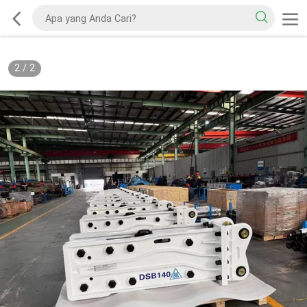
2
/
2