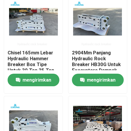
Chisel 165mm Lebar
2904Mm Panjang
Hydraulic Hammer
Hydraulic Rock
Breaker Box Tipe
Breaker HB30G Untuk
Untuk 30 Ton 35 Ton
Excavators Dampak
40 Ton Excavator
Kekuatan 5250 J
mengirimkan
mengirimkan
Rumah
permintaan
permintaan
Produk
Tampilan VR