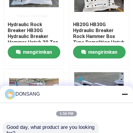
Tentang kami
Hydraulic Rock
HB20G HB30G
Breaker HB30G
Hydraulic Breaker
Tur Pabrik
Hydraulic Breaker
Rock Hammer Box
Hammer Untuk 30 Ton
Type Demolition Untuk
40 Ton Excavator
Excavator Cat330
mengirimkan
mengirimkan
Kontrol kualitas
permintaan
permintaan
Hubungi kami
Permintaan Penawaran
DONSANG
Pemecah Batu Hidrolik
1:56 PM
Good day, what product are you looking 
Chisel 165mm Lebar
Jenis terbuka
Pemutus hidrolik excavator