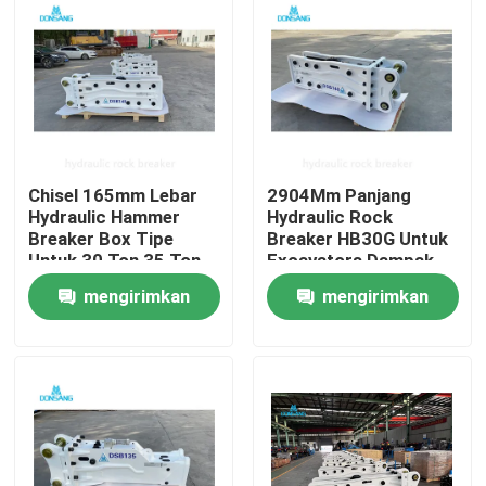
Chisel 165mm Lebar
2904Mm Panjang
Hydraulic Hammer
Hydraulic Rock
Breaker Box Tipe
Breaker HB30G Untuk
Untuk 30 Ton 35 Ton
Excavators Dampak
40 Ton Excavator
Kekuatan 5250 J
mengirimkan
mengirimkan
Rumah
permintaan
permintaan
Produk
Tampilan VR