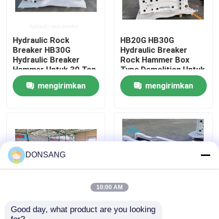
Tentang kami
Hydraulic Rock
HB20G HB30G
Breaker HB30G
Hydraulic Breaker
Tur Pabrik
Hydraulic Breaker
Rock Hammer Box
Hammer Untuk 30 Ton
Type Demolition Untuk
40 Ton Excavator
Excavator Cat330
mengirimkan
mengirimkan
Kontrol kualitas
permintaan
permintaan
Hubungi kami
Permintaan Penawaran
DONSANG
Pemecah Batu Hidrolik
10:00 AM
Good day, what product are you looking 
Chisel 165mm Lebar
Jenis terbuka
Pemutus hidrolik excavator