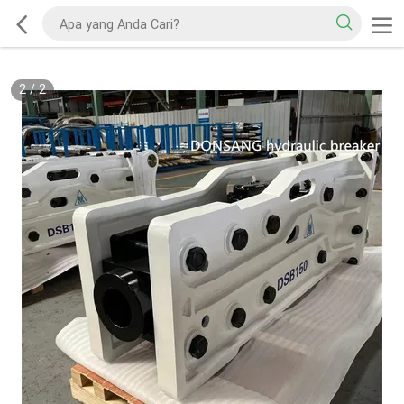
2
/
2