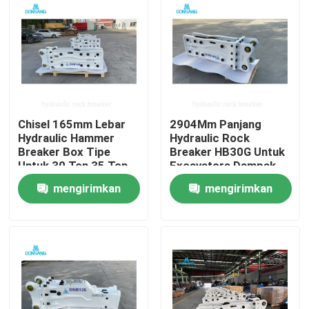
Chisel 165mm Lebar
2904Mm Panjang
Hydraulic Hammer
Hydraulic Rock
Breaker Box Tipe
Breaker HB30G Untuk
Untuk 30 Ton 35 Ton
Excavators Dampak
40 Ton Excavator
Kekuatan 5250 J
mengirimkan
mengirimkan
Rumah
permintaan
permintaan
Produk
Tampilan VR