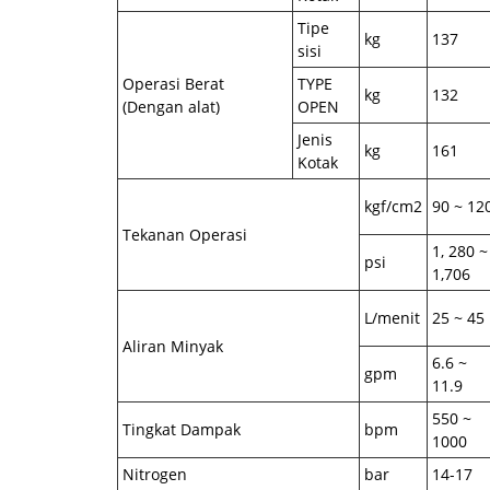
Tipe
kg
137
sisi
Operasi Berat
TYPE
kg
132
(Dengan alat)
OPEN
Jenis
kg
161
Kotak
kgf/cm2
90 ~ 12
Tekanan Operasi
1, 280 ~
psi
1,706
L/menit
25 ~ 45
Aliran Minyak
6.6 ~
gpm
11.9
550 ~
Tingkat Dampak
bpm
1000
Nitrogen
bar
14-17