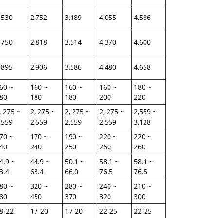
,530
2,752
3,189
4,055
4,586
,750
2,818
3,514
4,370
4,600
,895
2,906
3,586
4,480
4,658
60 ~
160 ~
160 ~
160 ~
180 ~
80
180
180
200
220
, 275 ~
2, 275 ~
2, 275 ~
2, 275 ~
2,559 ~
,559
2,559
2,559
2,559
3,128
70 ~
170 ~
190 ~
220 ~
220 ~
40
240
250
260
260
4.9 ~
44.9 ~
50.1 ~
58.1 ~
58.1 ~
3.4
63.4
66.0
76.5
76.5
80 ~
320 ~
280 ~
240 ~
210 ~
80
450
370
320
300
8-22
17-20
17-20
22-25
22-25