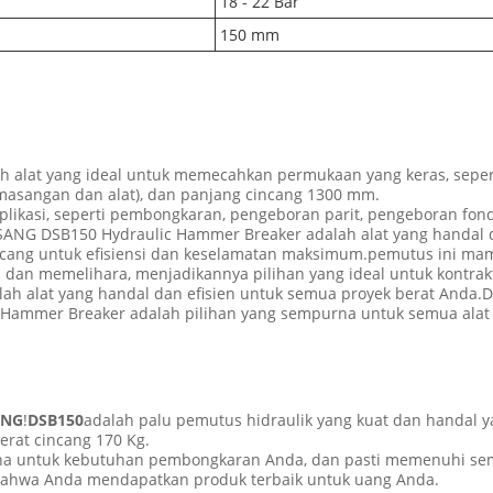
18 - 22 Bar
150 mm
 alat yang ideal untuk memecahkan permukaan yang keras, sepert
masangan dan alat), dan panjang cincang 1300 mm.
plikasi, seperti pembongkaran, pengeboran parit, pengeboran fond
NSANG DSB150 Hydraulic Hammer Breaker adalah alat yang handal d
cang untuk efisiensi dan keselamatan maksimum.pemutus ini ma
dan memelihara, menjadikannya pilihan yang ideal untuk kontrakt
alat yang handal dan efisien untuk semua proyek berat Anda.Den
 Hammer Breaker adalah pilihan yang sempurna untuk semua alat
ANG
!
DSB150
adalah palu pemutus hidraulik yang kuat dan handal y
berat cincang 170 Kg.
rna untuk kebutuhan pembongkaran Anda, dan pasti memenuhi s
ahwa Anda mendapatkan produk terbaik untuk uang Anda.