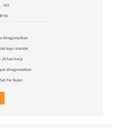
，ISO
B150
sa dinegosiasikan
tak kayu standar
- 20 hari kerja
pat dinegosiasikan
 Set Per Bulan