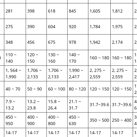
281
398
618
845
1,605
1,812
2
275
390
604
920
1,784
1,975
2
348
456
675
978
1,942
2,174
2
110 ~
120 ~
130 ~
140 ~
1
0
160 ~ 180
160 ~ 180
140
150
160
170
1
1, 564 ~
1,706 ~
1,706 ~
1,990 ~
2, 275 ~
2, 275 ~
2
1,990
2,133
2,133
2,417
2,559
2,559
2
1
40 ~ 70
50 ~ 90
60 ~ 100
80 ~ 120
120 ~ 150
120 ~ 150
2
7.9 ~
13.2 ~
15.8 ~
21.1 ~
4
31.7~39.6
31.7~39.6
13.2
23.8
26.4
31.7
6
450 ~
400 ~
400 ~
450 ~
3
350 ~ 500
250 ~ 400
950
900
800
630
4
14-17
14-17
14-17
14-17
14-17
14-17
1