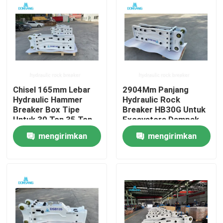
Chisel 165mm Lebar
2904Mm Panjang
Hydraulic Hammer
Hydraulic Rock
Breaker Box Tipe
Breaker HB30G Untuk
Untuk 30 Ton 35 Ton
Excavators Dampak
40 Ton Excavator
Kekuatan 5250 J
mengirimkan
mengirimkan
Rumah
permintaan
permintaan
Produk
Tampilan VR