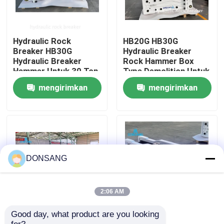
Tentang kami
Hydraulic Rock
HB20G HB30G
Breaker HB30G
Hydraulic Breaker
Tur Pabrik
Hydraulic Breaker
Rock Hammer Box
Hammer Untuk 30 Ton
Type Demolition Untuk
40 Ton Excavator
Excavator Cat330
mengirimkan
mengirimkan
Kontrol kualitas
permintaan
permintaan
Hubungi kami
Permintaan Penawaran
DONSANG
Pemecah Batu Hidrolik
2:06 AM
Good day, what product are you looking 
Chisel 165mm Lebar
Jenis terbuka
Pemutus hidrolik excavator