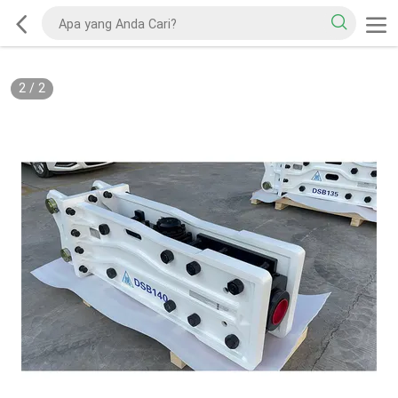
2
/
2