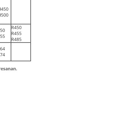
H450
H500
R450
50
R455
55
R485
64
74
Pesanan.