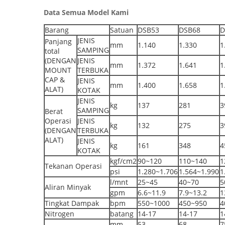
Data Semua Model Kami
Barang
Satuan
DSB53
DSB68
D
JENIS
Panjang
mm
1.140
1.330
1
SAMPING
total
(DENGAN
JENIS
mm
1.372
1.641
1
MOUNT
TERBUKA
CAP &
JENIS
mm
1.400
1.658
1
ALAT)
KOTAK
JENIS
kg
137
281
3
SAMPING
Berat
Operasi
JENIS
kg
132
275
3
(DENGAN
TERBUKA
ALAT)
JENIS
kg
161
348
4
KOTAK
kgf/cm2
90~120
110~140
1
Tekanan Operasi
psi
1.280~1.706
1.564~1.990
1
l/mnt
25~45
40~70
5
Aliran Minyak
gpm
6.6~11.9
7.9~13.2
1
Tingkat Dampak
bpm
550~1000
450~950
4
Nitrogen
batang
14-17
14-17
1
mm
53
68
7