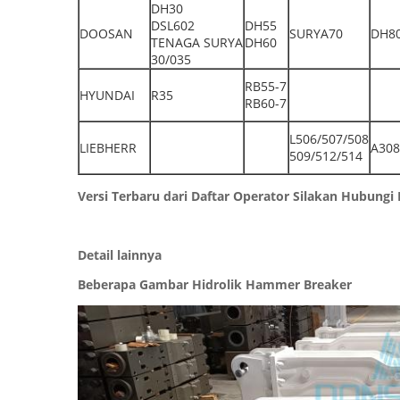
DH30
DSL602
DH55
DOOSAN
SURYA70
DH8
TENAGA SURYA
DH60
30/035
RB55-7
HYUNDAI
R35
RB60-7
L506/507/508
LIEBHERR
A308
509/512/514
Versi Terbaru dari Daftar Operator Silakan Hubun
Detail lainnya
Beberapa Gambar Hidrolik Hammer Breaker