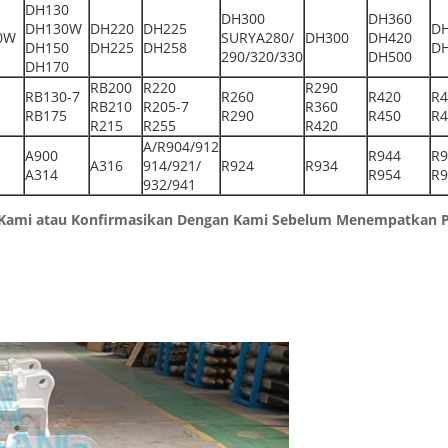
DH130
DH300
DH360
DH130W
DH220
DH225
D
0W
SURYA280/
DH300
DH420
DH150
DH225
DH258
D
290/320/330
DH500
DH170
RB200
R220
R290
RB130-7
R260
R420
R4
RB210
R205-7
R360
RB175
R290
R450
R4
R215
R255
R420
A/R904/912
A900
R944
R9
A316
914/921/
R924
R934
A314
R954
R9
932/941
gi Kami atau Konfirmasikan Dengan Kami Sebelum Menempatkan 