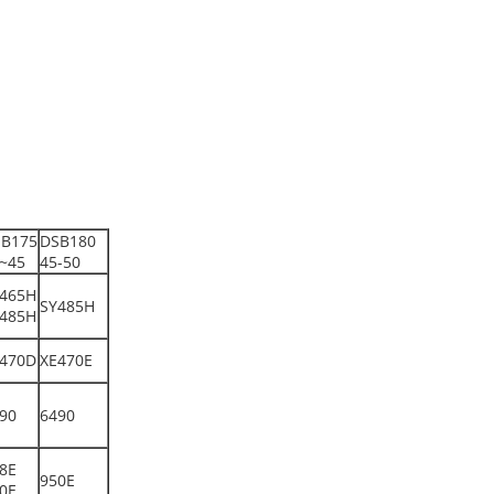
B175
DSB180
~45
45-50
465H
SY485H
485H
470D
XE470E
90
6490
8E
950E
0E