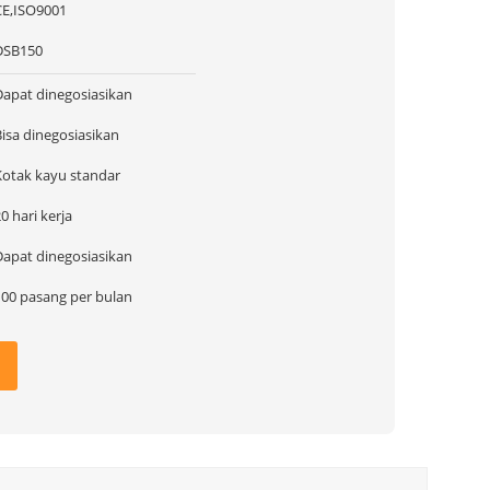
CE,ISO9001
DSB150
Dapat dinegosiasikan
Bisa dinegosiasikan
Kotak kayu standar
0 hari kerja
Dapat dinegosiasikan
100 pasang per bulan