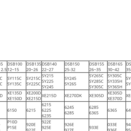
85
DSB100
DSB135
DSB140
DSB150
DSB155
DSB165
DS
12.5
12~15
20~26
22~27
25-32
26~35
30~42
35
SY215
SY265C
SY305C
C
SY115C
SY215C
SY245
SY
SY225
SY285C
SY335H
C
SY135C
SY225C
SY265
SY
SY245
SY305C
SY365H
XE135D
XE200D
XE305D
5D
XE215D
XE270DK
XE305D
XE
XE150D
XE215D
XE370D
6215
6245
6285
6150
6215
6225
6365
64
6285
6365
6235
P10D
922E
D
920E
926E
033E
94
P15E
925E
933E
D
922E
927E
936E
95