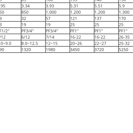
.95
3.34
3.93
5.31
5.51
5.9
50
850
1.000
1.200
1.200
1.300
9
32
57
121
137
170
3
19
19
25
25
25
F1/2''
PF3/4''
PF3/4''
PF1''
PF1''
PF1''
/12
6/12
7/14
16-22
16-22
26-35
.0~9.0
8.0~12.5
12~15
20~26
22~27
25-32
90
1320
1980
3450
3720
5250