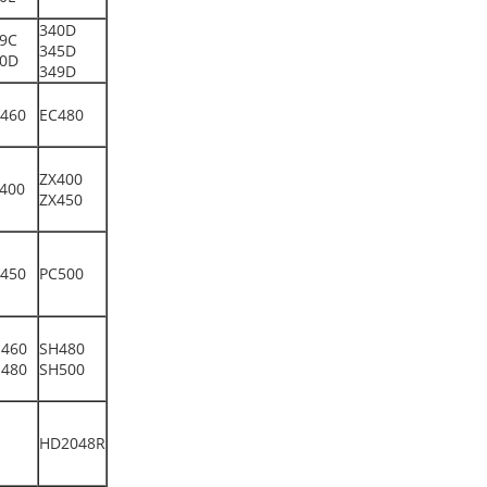
340D
9C
345D
0D
349D
460
EC480
ZX400
400
ZX450
450
PC500
460
SH480
480
SH500
HD2048R