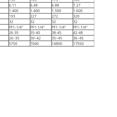
6.11
6.48
6.88
7.27
1.400
1.400
1.500
1.600
193
227
272
320
32
32
32
32
PF1-1/4''
PF1-1/4''
PF1-1/4''
PF1-1/4''
26-35
35-40
38-45
42-48
26~35
30~42
35~45
36~45
5750
7040
14800
17550