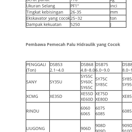
Ukuran Selang
PF1''
inci
Tingkat kebisingan
26-35
mm
Ekskavator yang cocok
25~32
ton
Dampak kekuatan
5250
J
Pembawa Pemecah Palu Hidraulik yang Cocok
PENGGALI
DSB53
DSB68
DSB75
DSB
(Ton)
2.1~4.0
4.8~8.0
6.0~9.0
8.0~
SY55C
SY75C
SY85
SANY
SY35U
SY60C
SY85C
SY95
SY65C
XE55D
XE75D
XCMG
XE35D
XE8
XE60D
XE80D
6060
6075
RINDU
6085
6065
6085
908D
909
LIUGONG
906D
909D
910