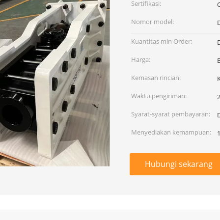
Sertifikasi:
Nomor model:
Kuantitas min Order:
Harga:
Kemasan rincian:
Waktu pengiriman:
2
Syarat-syarat pembayaran:
Menyediakan kemampuan:
Hubungi sekarang