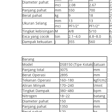
Diameter pahat
inci
2.08
2.67
2
Panjang pahat
mm
550
700
7
Berat pahat
kg
9
18
2
mm
13
13
1
Ukuran Selang
inci
PF1/2''
PF1/2''
P
Tingkat kebisingan
M
4/8
5/10
6
Exca yang cocok
ton
2.1~4.0
4.8~8.0
6
Dampak kekuatan
J
355
560
7
Barang
Model
DSB150 (Tipe Kotak)
Satuan
Panjang total
3075
mm
Berat Operasi
2895
mm
Tekanan Operasi
160~180
kgf/cm2
Aliran Minyak
170~240
l/mnt
Tingkat Dampak
380~480
bpm
Nitrogen
18~22
batang
Diameter pahat
150
mm
Panjang pahat
1350
mm
Berat pahat
170
kg