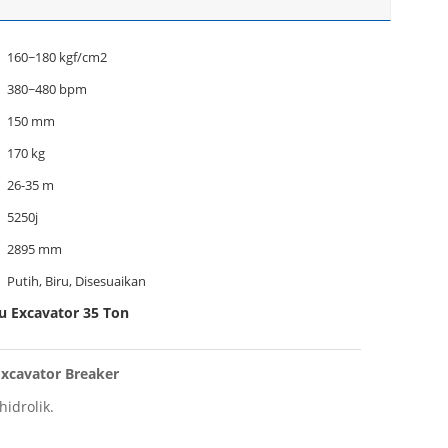
160~180 kgf/cm2
380~480 bpm
150 mm
170 kg
26-35 m
5250j
2895 mm
Putih, Biru, Disesuaikan
u Excavator 35 Ton
xcavator Breaker
idrolik.