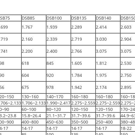
SB75
DSB85
DSB100
DSB135
DSB140
DSB15
.699
1.767
1.939
2.289
2.414
2.603
.719
2.160
2.339
2.719
3.030
2.904
.741
2.200
2.400
2.766
3.075
3.075
98
618
845
1.605
1.812
2.530
90
604
920
1.784
1.975
2.750
56
675
978
1.942
2.174
2.895
20~150
130~160
140~170
160~180
160~180
160~18
.706~2.133
1.706~2.133
1.990~2.417
2.275~2.559
2.275~2.559
2.275~
0~90
60~100
80~120
120~150
120~150
170~24
3.2~23.8
15.8~26.4
21.1~31.7
31.7~39.6
31.7~39.6
44.9~6
00~900
400~800
450~630
350~500
250~400
380~48
4-17
14-17
14-17
14-17
14-17
18-22
5
85
100
135
140
150