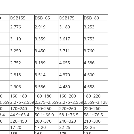
0
DSB155
DSB165
DSB175
DSB180
2.776
2.919
3.189
3.253
3.119
3.359
3.617
3.753
3.250
3.450
3.711
3.760
2.752
3.189
4.055
4.586
2.818
3.514
4.370
4.600
2.906
3.586
4.480
4.658
0
160~180
160~180
160~200
180~220
2.559
2.275~2.559
2.275~2.559
2.275~2.559
2.559~3.128
0
170~240
190~250
220~260
220~260
3.4
44.9~63.4
50.1~66.0
58.1~76.5
58.1~76.5
0
320~450
280~370
240~320
210~300
17-20
17-20
22-25
22-25
155
165
175
185