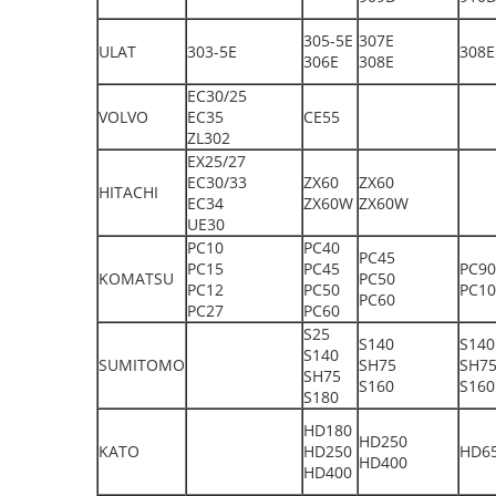
305-5E
307E
ULAT
303-5E
308E
306E
308E
EC30/25
VOLVO
EC35
CE55
ZL302
EX25/27
EC30/33
ZX60
ZX60
HITACHI
EC34
ZX60W
ZX60W
UE30
PC10
PC40
PC45
PC15
PC45
PC90
KOMATSU
PC50
PC12
PC50
PC10
PC60
PC27
PC60
S25
S140
S140
S140
SUMITOMO
SH75
SH7
SH75
S160
S160
S180
HD180
HD250
KATO
HD250
HD6
HD400
HD400