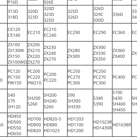
P16D
926E
320D
326D
313D
320D
325D
33
323D
329C
336D
318D
323D
326D
34
325D
330D
CE120
EC210
EC210
EC290
EC290
EC360
EC
CE140
EC240
ZX100
ZX200
ZX230
ZX300
ZX130W
ZX210
ZX280
ZX360
ZX240
ZX330
ZX
ZX150
ZX220
ZX300
ZX400
ZX270
ZX350
ZX100WD
ZX270
PC120
PC200
PC250
PC250
PC200
PC150
PC220
PC270
PC270
PC400
PC
0
PC220
PW150
PW210
PC300
PC300
S100
S40
SH200
S90
SH200
S340
S430
SH
5
S70
SH240
SH300
S260
S390
SH400
SH
SH120
S260
SH330
SH450
HD450
HD700
HD820-5
HD1203
HD500
HD1023R
50
HD800
HD880
HD1100
HD1638R
HD550
HD1430R
HD820
HD1023
HD1200
HD650