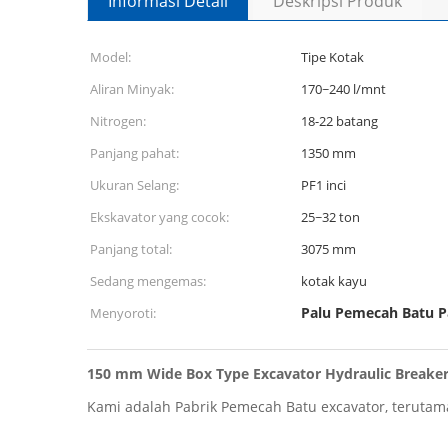
Informasi Detail
Deskripsi Produk
Model:
Tipe Kotak
Aliran Minyak:
170~240 l/mnt
Nitrogen:
18-22 batang
Panjang pahat:
1350 mm
Ukuran Selang:
PF1 inci
Ekskavator yang cocok:
25~32 ton
Panjang total:
3075 mm
Sedang mengemas:
kotak kayu
Palu Pemecah Batu 
Menyoroti:
150 mm Wide Box Type Excavator Hydraulic Breake
Kami adalah Pabrik Pemecah Batu excavator, teruta