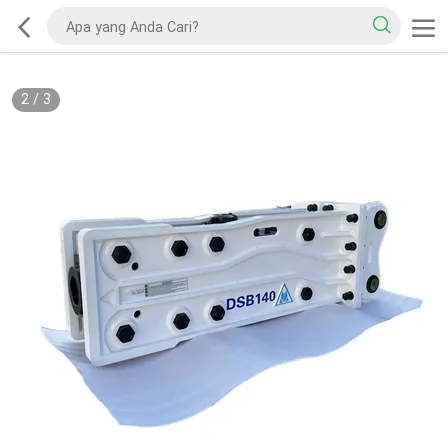
2
/
3