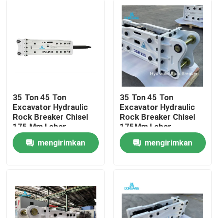
35 Ton 45 Ton
35 Ton 45 Ton
Excavator Hydraulic
Excavator Hydraulic
Rock Breaker Chisel
Rock Breaker Chisel
175 Mm Lebar
175Mm Lebar
Hydraulic Breaker Palu
Hydraulic Breaker
mengirimkan
mengirimkan
Hammer
Rumah
permintaan
permintaan
Produk
Tampilan VR