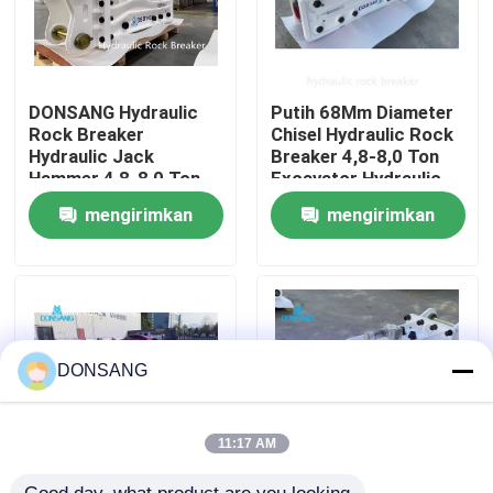
Tentang kami
DONSANG Hydraulic
Putih 68Mm Diameter
Tur Pabrik
Rock Breaker
Chisel Hydraulic Rock
Hydraulic Jack
Breaker 4,8-8,0 Ton
Hammer 4,8-8,0 Ton
Excavator Hydraulic
Mini Excavator
Jack Hammer
Kontrol kualitas
mengirimkan
mengirimkan
Attachment
permintaan
permintaan
Hubungi kami
Permintaan Penawaran
DONSANG
Pemecah Batu Hidrolik
11:17 AM
Pemutus hidrolik excavator