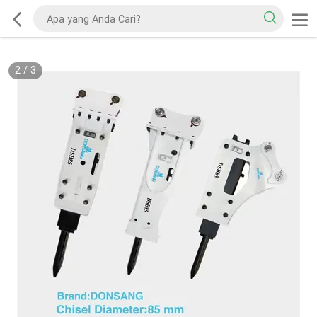
2
/
3