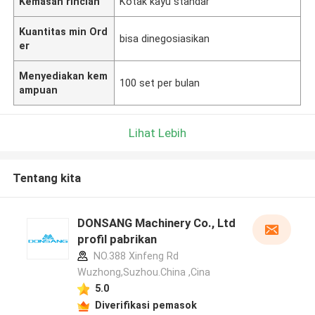
Kemasan rincian
Kotak kayu standar
Kuantitas min Ord
bisa dinegosiasikan
er
Menyediakan kem
100 set per bulan
ampuan
Lihat Lebih
Tentang kita
DONSANG Machinery Co., Ltd
profil pabrikan
NO.388 Xinfeng Rd
Wuzhong,Suzhou.China ,Cina
5.0
Diverifikasi pemasok