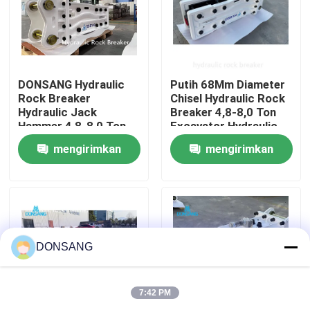
Tentang kami
Tur Pabrik
DONSANG Hydraulic
Putih 68Mm Diameter
Rock Breaker
Chisel Hydraulic Rock
Hydraulic Jack
Breaker 4,8-8,0 Ton
Hammer 4,8-8,0 Ton
Excavator Hydraulic
Kontrol kualitas
Mini Excavator
Jack Hammer
mengirimkan
mengirimkan
Attachment
Hubungi kami
permintaan
permintaan
Permintaan Penawaran
DONSANG
Pemecah Batu Hidrolik
7:42 PM
Pemutus hidrolik excavator