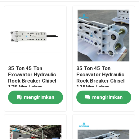
35 Ton 45 Ton
35 Ton 45 Ton
Excavator Hydraulic
Excavator Hydraulic
Rock Breaker Chisel
Rock Breaker Chisel
175 Mm Lebar
175Mm Lebar
Hydraulic Breaker Palu
Hydraulic Breaker
mengirimkan
mengirimkan
Rumah
Hammer
permintaan
permintaan
Produk
Tampilan VR