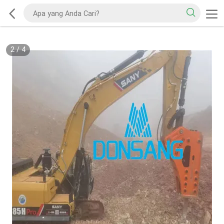
2
/
4