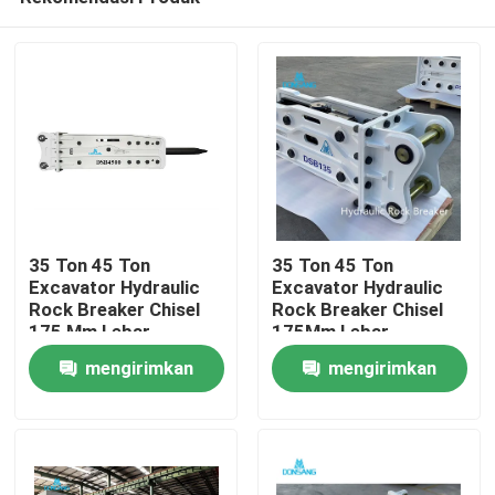
35 Ton 45 Ton
35 Ton 45 Ton
Excavator Hydraulic
Excavator Hydraulic
Rock Breaker Chisel
Rock Breaker Chisel
175 Mm Lebar
175Mm Lebar
Rumah
Hydraulic Breaker Palu
Hydraulic Breaker
mengirimkan
mengirimkan
Hammer
permintaan
permintaan
Produk
Tampilan VR