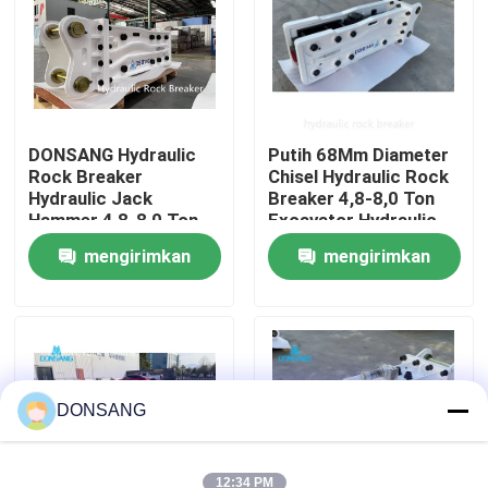
Tentang kami
Tur Pabrik
DONSANG Hydraulic
Putih 68Mm Diameter
Rock Breaker
Chisel Hydraulic Rock
Hydraulic Jack
Breaker 4,8-8,0 Ton
Kontrol kualitas
Hammer 4,8-8,0 Ton
Excavator Hydraulic
Mini Excavator
Jack Hammer
mengirimkan
mengirimkan
Attachment
Hubungi kami
permintaan
permintaan
Permintaan Penawaran
Pemecah Batu Hidrolik
DONSANG
Pemutus hidrolik excavator
12:34 PM