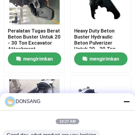
Tentang kami
Peralatan Tugas Berat
Heavy Duty Beton
Tur Pabrik
Beton Buster Untuk 20
Buster Hydraulic
- 30 Ton Excavator
Beton Pulverizer
Attachment
Untuk 20 - 30 Ton
Excavator
Kontrol kualitas
mengirimkan
mengirimkan
permintaan
permintaan
Hubungi kami
Permintaan Penawaran
DONSANG
Pemecah Batu Hidrolik
10:37 AM
Pemutus hidrolik excavator