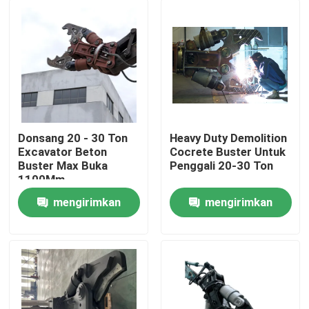
Donsang 20 - 30 Ton
Heavy Duty Demolition
Excavator Beton
Cocrete Buster Untuk
Buster Max Buka
Penggali 20-30 Ton
1100Mm
mengirimkan
mengirimkan
Rumah
permintaan
permintaan
Produk
Tampilan VR