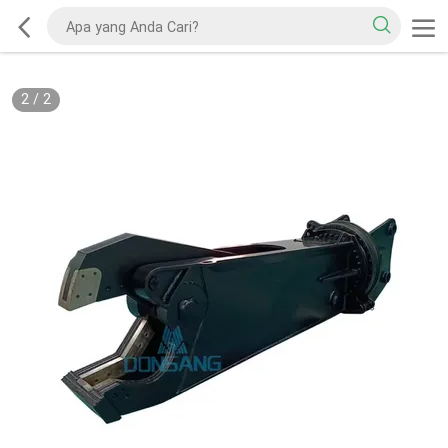
2
/
2