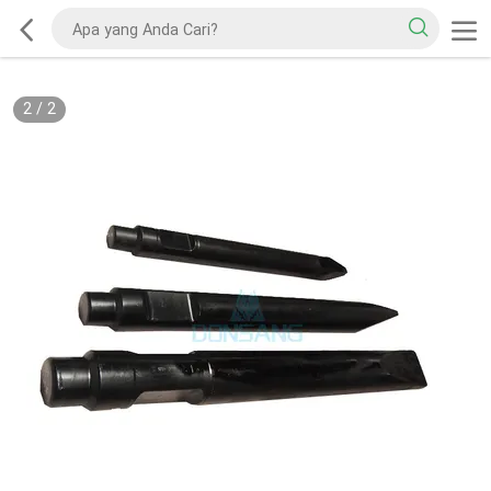
2
/
2