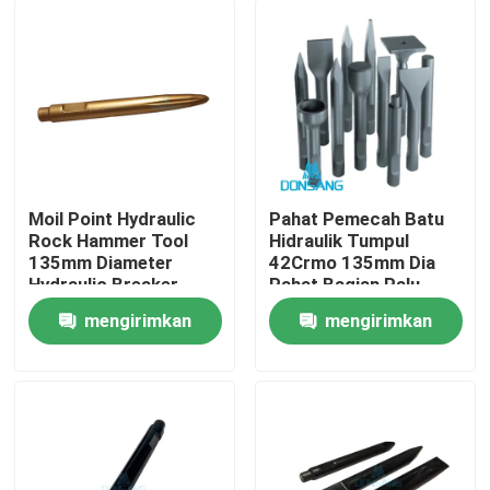
Moil Point Hydraulic
Pahat Pemecah Batu
Rock Hammer Tool
Hidraulik Tumpul
135mm Diameter
42Crmo 135mm Dia
Hydraulic Breaker
Pahat Bagian Palu
Chisel untuk Penjualan
Hidraulik DS8C
mengirimkan
mengirimkan
DS8C
Rumah
permintaan
permintaan
Produk
Tampilan VR