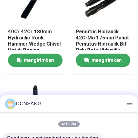
Tentang kami
40Cr 42Cr 180mm
Pemutus Hidraulik
Tur Pabrik
Hydraulic Rock
42CrMo 175mm Pahat
Hammer Wedge Chisel
Pemutus Hidraulik Bit
Untuk Bagian
Palu Batu Hidraulik
Hydraulic Breaker
DS86
Kontrol kualitas
mengirimkan
mengirimkan
DS8C
permintaan
permintaan
Hubungi kami
Permintaan Penawaran
DONSANG
Pemecah Batu Hidrolik
6:19 PM
Pemutus hidrolik excavator