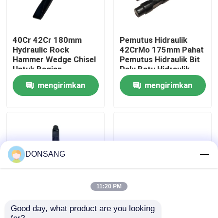
Tentang kami
40Cr 42Cr 180mm
Pemutus Hidraulik
Hydraulic Rock
42CrMo 175mm Pahat
Tur Pabrik
Hammer Wedge Chisel
Pemutus Hidraulik Bit
Untuk Bagian
Palu Batu Hidraulik
Hydraulic Breaker
DS86
mengirimkan
mengirimkan
DS8C
Kontrol kualitas
permintaan
permintaan
Hubungi kami
Permintaan Penawaran
DONSANG
Pemecah Batu Hidrolik
11:20 PM
Good day, what product are you looking 
Alat Palu Batu
40Cr 42Cr 140mm
Pemutus hidrolik excavator