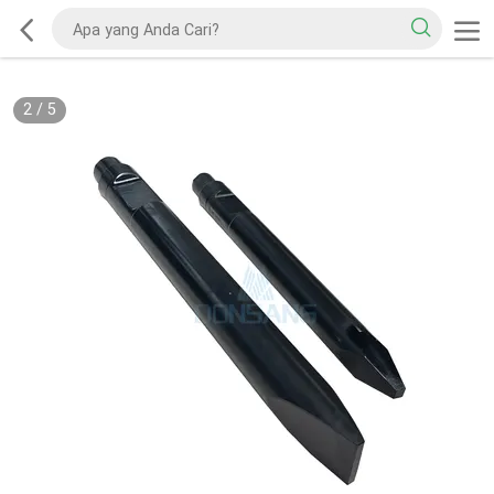
2
/
5