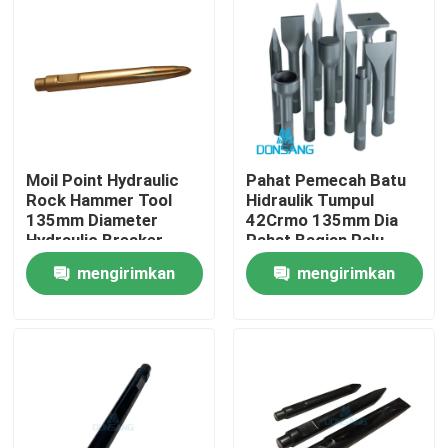
Moil Point Hydraulic
Pahat Pemecah Batu
Rock Hammer Tool
Hidraulik Tumpul
135mm Diameter
42Crmo 135mm Dia
Hydraulic Breaker
Pahat Bagian Palu
Chisel untuk Penjualan
Hidraulik DS8C
mengirimkan
mengirimkan
DS8C
Rumah
permintaan
permintaan
Produk
Tampilan VR